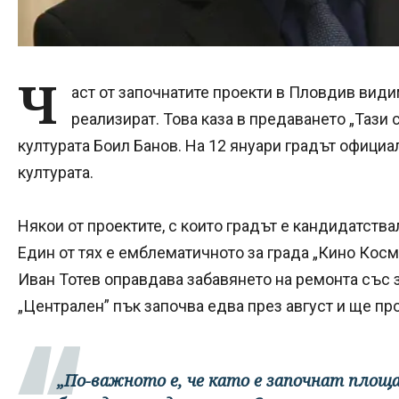
Ч
аст от започнатите проекти в Пловдив вид
реализират. Това каза в предаването „Тази 
културата Боил Банов. На 12 януари градът официа
културата.
Някои от проектите, с които градът е кандидатствал
Един от тях е емблематичното за града „Кино Космо
Иван Тотев оправдава забавянето на ремонта със 
„Централен” пък започва едва през август и ще пр
„По-важното е, че като е започнат площа