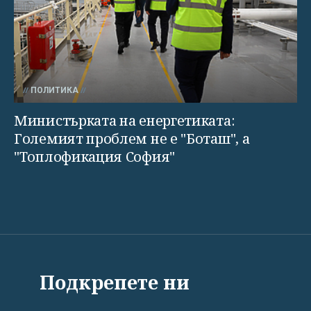
ПОЛИТИКА
Министърката на енергетиката:
Големият проблем не е "Боташ", а
"Топлофикация София"
ВСИЧКИ НОВИНИ
ПОЛИТИКА
ИКОНОМИКА
Подкрепете ни