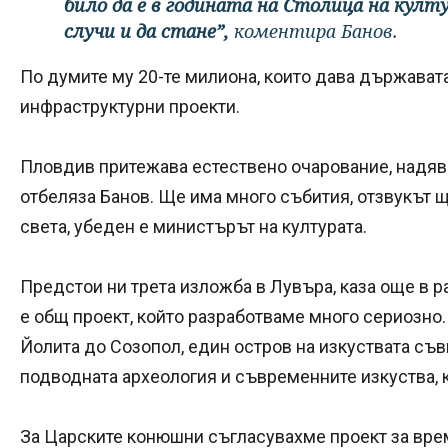
било да е в годината на Столица на култу
случи и да стане”,
коментира Банов.
По думите му 20-те милиона, които дава държавата
инфраструктурни проекти.
Пловдив притежава естествено очарование, надявам
отбеляза Банов. Ще има много събития, отзвукът щ
света, убеден е министърът на културата.
Предстои ни трета изложба в Лувъра, каза още в 
е общ проект, който разработваме много сериозно.
Йолита до Созопол, един остров на изкуствата съ
подводната археология и съвременните изкуства, 
За Царските конюшни съгласувахме проект за вре