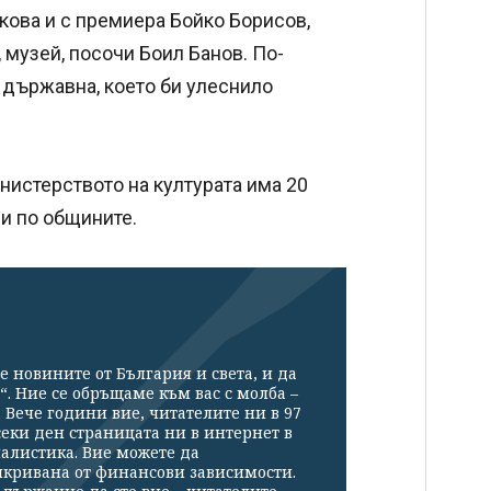
ова и с премиера Бойко Борисов,
 музей, посочи Боил Банов. По-
о държавна, което би улеснило
инистерството на културата има 20
 и по общините.
е новините от България и света, и да
“. Ние се обръщаме към вас с молба –
Вече години вие, читателите ни в 97
секи ден страницата ни в интернет в
налистика. Вие можете да
икривана от финансови зависимости.