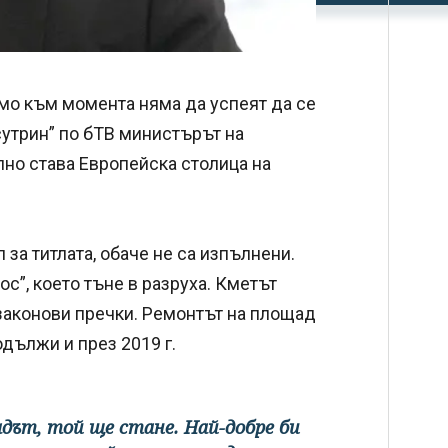
имо към момента няма да успеят да се
сутрин” по бТВ министърът на
лно става Европейска столица на
 за титлата, обаче не са изпълнени.
с”, което тъне в разруха. Кметът
законови пречки. Ремонтът на площад
одължи и през 2019 г.
дът, той ще стане. Най-добре би