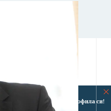
Успешно излязохте от профила си!