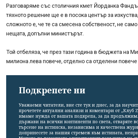
Разговаряме със столичния кмет Йорданка Фандък
тяхното решение ще е в посока център за изкуства,
сложното е, че те са смесена собственост, не сам
нещата, допълни министърът.
Той отбеляза, че през тази година в бюджета на М
милиона лева повече, отделно са отделени повече
Подкрепете ни
Уважаеми читатели, вие сте тук и днес, за да научит
прочетете актуални анализи и коментари от „Клуб Z
имаме нужда от вашата подкрепа, за да продължим. 
държави на всички континенти по света, отваряте в
търсене на истинска, независима и качествена жур
допринесете за нашия стремеж към истината, непр