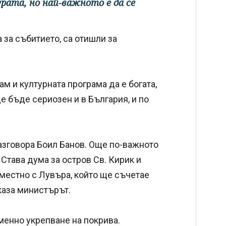
рата, но най-важното е да се
 за събитието, са отишли за
 и културната програма да е богата,
е бъде сериозен и в България, и по
разговора Боил Банов. Още по-важното
 Става дума за остров Св. Кирик и
вместно с Лувъра, който ще съчетае
каза министърът.
менно укрепване на покрива.