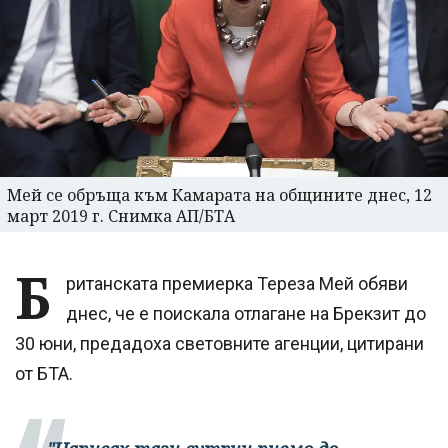
Мей се обръща към Камарата на общините днес, 12
март 2019 г. Снимка АП/БТА
Б
ританската премиерка Тереза Мей обяви
днес, че е поискала отлагане на Брекзит до
30 юни, предадоха световните агенции, цитирани
от БТА.