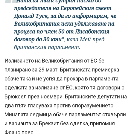
"Написах тази сутрин писмо до
председателя на Европейския съвет
Доналд Туск, за да го информирам, че
Великобритания иска удължаване на
процеса по член 50 от Лисабонския
договор до 30 юни"
, каза Мей пред
британския парламент.
Излизането на Великобритания от ЕС бе
планирано за 29 март. Британската премиерка
обаче така й не успя да прокара в парламента
сделката за излизане от ЕС, която тя договори с
Брюксел през ноември. Британските депутати на
два пъти гласуваха против споразумението.
Миналата седмица обаче парламентът отхвърли
и варианта за Брекзит без сделка, припомня
Франс прес.