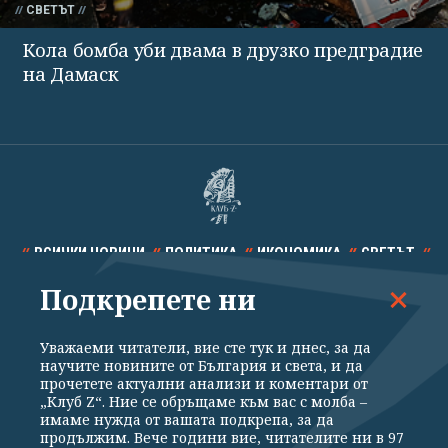
СВЕТЪТ
Кола бомба уби двама в друзко предградие
на Дамаск
ВСИЧКИ НОВИНИ
ПОЛИТИКА
ИКОНОМИКА
СВЕТЪТ
Подкрепете ни
СПОРТ
КУЛТУРА
ТЕХНОЛОГИИ
КАЛЕЙДОСКОП
МНЕНИЯ
Уважаеми читатели, вие сте тук и днес, за да
научите новините от България и света, и да
прочетете актуални анализи и коментари от
„Клуб Z“. Ние се обръщаме към вас с молба –
имаме нужда от вашата подкрепа, за да
продължим. Вече години вие, читателите ни в 97