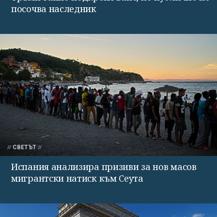
посочва наследник
СВЕТЪТ
Испания анализира призиви за нов масов
мигрантски натиск към Сеута