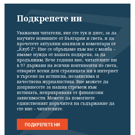
Подкрепете ни
Уважаеми читатели, вие сте тук и днес, за да
научите новините от България и света, и да
прочетете актуални анализи и коментари от
„Клуб Z“. Ние се обръщаме към вас с молба –
имаме нужда от вашата подкрепа, за да
продължим. Вече години вие, читателите ни
в 97 държави на всички континенти по света,
отваряте всеки ден страницата ни в интернет
в търсене на истинска, независима и
качествена журналистика. Вие можете да
допринесете за нашия стремеж към
истината, неприкривана от финансови
зависимости. Можете да помогнете
единственият поръчител на съдържание да
сте вие – читателите.
ПОДКРЕПЕТЕ НИ