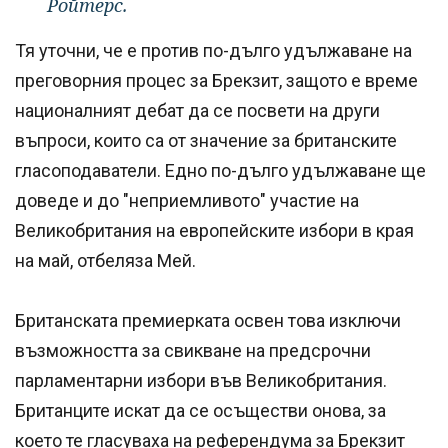
Ройтерс.
Тя уточни, че е против по-дълго удължаване на
преговорния процес за Брекзит, защото е време
националният дебат да се посвети на други
въпроси, които са от значение за британските
гласоподаватели. Едно по-дълго удължаване ще
доведе и до "неприемливото" участие на
Великобритания на европейските избори в края
на май, отбеляза Мей.
Британската премиерката освен това изключи
възможността за свикване на предсрочни
парламентарни избори във Великобритания.
Британците искат да се осъществи онова, за
което те гласуваха на референдума за Брекзит