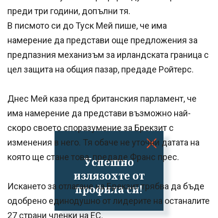
преди три години, допълни тя.
В писмото си до Туск Мей пише, че има
намерение да представи още предложения за
предпазния механизъм за ирландската граница с
цел защита на общия пазар, предаде Ройтерс.
Днес Мей каза пред британския парламент, че
има намерение да представи възможно най-
скоро своето споразумение за Брекзит с
изменения в него. Тя обаче не уточни датата на
която ще стане това, предаде Франс прес.
Успешно
излязохте от
Искането за отлагане на Брекзит трябва да бъде
профила си!
одобрено единодушно от лидерите на останалите
27 страни членки на ЕС.