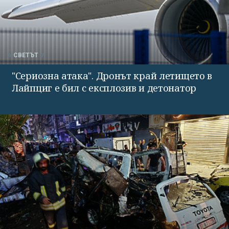
СВЕТЪТ
"Сериозна атака". Дронът край летището в
Лайпциг е бил с експлозив и детонатор