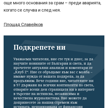
още много основания за срам – преди аварията,
когато се случва и след нея.
Площад Славейков
Подкрепете ни
Уважаеми читатели, вие сте тук и днес, за да
научите новините от България и света, и да
прочетете актуални анализи и коментари от
„Клуб Z“. Ние се обръщаме към вас с молба –
имаме нужда от вашата подкрепа, за да
продължим. Вече години вие, читателите ни
в 97 държави на всички континенти по света,
отваряте всеки ден страницата ни в интернет
в търсене на истинска, независима и
качествена журналистика. Вие можете да
допринесете за нашия стремеж към
истината, неприкривана от финансови