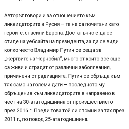
Авторът говори и за отношението към
ликвидаторите в Русия – те не са почитани като
героите, спасили Европа. Достатъчно е да се
отиде на уебсайта на президента, за да се види
колко често Владимир Путин се сеща за
„жертвите на Чернобил“, много от които все още
са живи и страдат от различни заболявания,
причинени от радиацията. Путин се обръща към
тях само на големи дати – последното му
обръщение към ликвидаторите е направено в
чест на 30-ата годишнина от произшествието
през 2016 г. Преди това той си спомни за тях през
2011 г., по повод 25-ата годишнина.