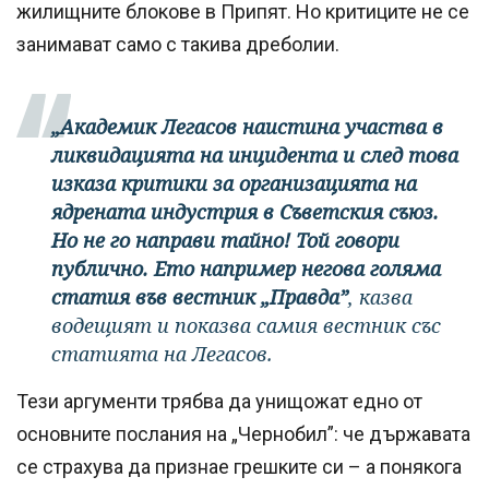
жилищните блокове в Припят. Но критиците не се
занимават само с такива дреболии.
„Академик Легасов наистина участва в
ликвидацията на инцидента и след това
изказа критики за организацията на
ядрената индустрия в Съветския съюз.
Но не го направи тайно! Той говори
публично. Ето например негова голяма
статия във вестник „Правда”
, казва
водещият и показва самия вестник със
статията на Легасов.
Тези аргументи трябва да унищожат едно от
основните послания на „Чернобил”: че държавата
се страхува да признае грешките си – а понякога