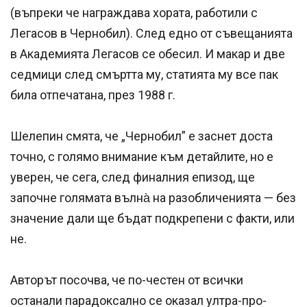
(въпреки че награждава хората, работили с
Легасов в Чернобил). След едно от съвещанията
в Академията Легасов се обесил. И макар и две
седмици след смъртта му, статията му все пак
била отпечатана, през 1988 г.
Шелепин смята, че „Чернобил” е заснет доста
точно, с голямо внимание към детайлите, но е
уверен, че сега, след финалния епизод, ще
започне голямата вълна̀ на разобличенията — без
значение дали ще бъдат подкрепени с факти, или
не.
Авторът посочва, че по-честен от всички
останали парадоксално се оказал ултра-про-