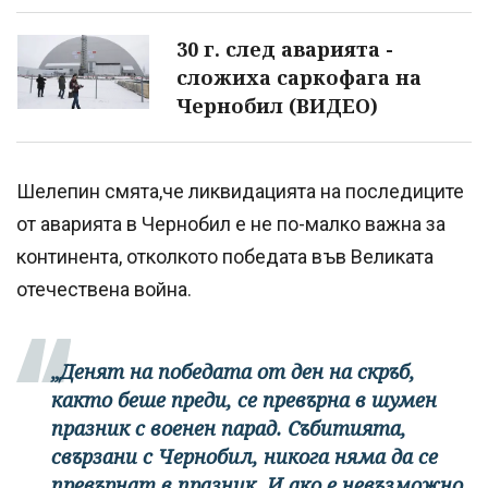
30 г. след аварията -
сложиха саркофага на
Чернобил (ВИДЕО)
Шелепин смята,че ликвидацията на последиците
от аварията в Чернобил е не по-малко важна за
континента, отколкото победата във Великата
отечествена война.
„Денят на победата от ден на скръб,
както беше преди, се превърна в шумен
празник с военен парад. Събитията,
свързани с Чернобил, никога няма да се
превърнат в празник. И ако е невъзможно