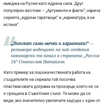
имиджа на Русия като ядрена сила. Друг
популярен вестник – „Аргументи и факти“, нарича
серията „ядрени таратанци“ и „карикатура, а не
истина“.
„Липсват само мечки и хармоники!”
—
резюмира водещият на най-гледания
новинарски тв канал в страната „Россия
24” Станислав Натанзон.
Като пример за лошокачествената работа на
създателите на сериала той посочва
пластмасовата дограма за прозорци, която не се
е срещала в Съветския съюз. Тя може да се
види, ако значително увеличите кадъра с един от