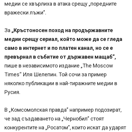
медии се хвърлиха в атака срещу „поредните
вражески лъжи”.
За
„Кръстоносен поход на продържавните
медии срещу сериал, който може да се гледа
само в интернет и по платен канал, но се е
превърнал в събитие от държавен мащаб”,
пише в независимото издание „The Moscow
Times“ Иля Шелепин. Той сочи за пример
няколко публикации в най-тиражните медии в
Русия.
В „Комсомолская правда” например подозират,
че зад създаването на „Чернобил” стоят
конкурентите на „Росатом”, които искат да ударят