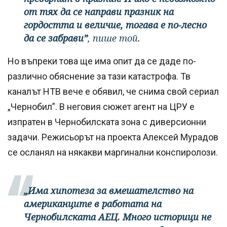
от тях да се направи празник на
гордостта и величие, тогава е по-лесно
да се забрави”
, пише той.
Но въпреки това ще има опит да се даде по-
различно обяснение за тази катастрофа. Тв
каналът НТВ вече е обявил, че снима свой сериал
„Чернобил”. В неговия сюжет агент на ЦРУ е
изпратен в Чернобилската зона с диверсионни
задачи. Режисьорът на проекта Алексей Мурадов
се осланял на някакви маргинални конспиролози.
„Има хипотеза за вмешателство на
американците в работата на
Чернобилската АЕЦ. Много историци не