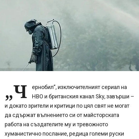
„Ч
ернобил”, изключителният сериал на
HBO и британския канал Sky, завърши –
и докато зрители и критици по цял свят не могат
да сдържат вълнението си от майсторската
работа на създателите му и тревожното
хуманистично послание, редица големи руски