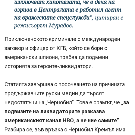
изключват хипотезата, че в деня на
взрива в Централата е работил агент
на вражеските спецслужби”
, цитиран е
режисьорът Мурадов.
Приключенското криминале с международен
заговор и офицер от КГБ, който се бори с
американски шпиони, трябва да подмени
историята за героите-ликвидатори.
Статията завършва с посочването на причината
продържавните руски медии да търсят
недостатъци на „Чернобил”. Това е срамът, че
„за
подвизите на ликвидаторите разказва
американският канал HBO, а не ние самите”
.
Разбира се, във връзка с Чернобил Кремъл има