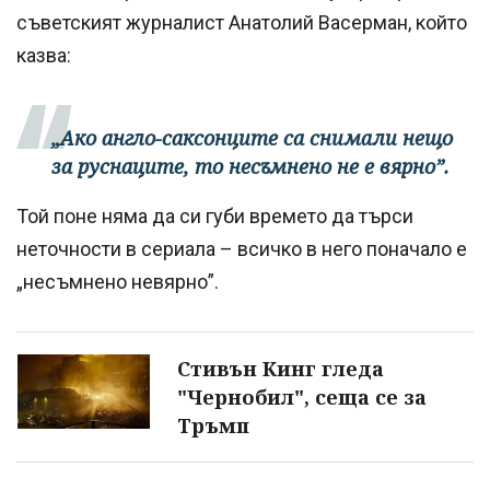
съветският журналист Анатолий Васерман, който
казва:
„Ако англо-саксонците са снимали нещо
за руснаците, то несъмнено не е вярно”.
Той поне няма да си губи времето да търси
неточности в сериала – всичко в него поначало е
„несъмнено невярно”.
Стивън Кинг гледа
"Чернобил", сеща се за
Тръмп