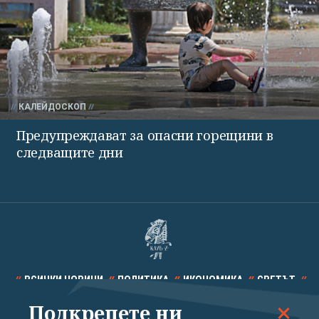
КАЛЕЙДОСКОП
Предупреждават за опасни горещини в
следващите дни
ВСИЧКИ НОВИНИ
ПОЛИТИКА
ИКОНОМИКА
СВЕТЪТ
Подкрепете ни
СПОРТ
КУЛТУРА
ТЕХНОЛОГИИ
КАЛЕЙДОСКОП