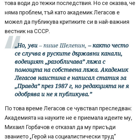
това води до тежки последствия. Но се оказва, че
няма проблем, тъй като академик Легасов е
можел да публикува критиките си в най-важния
вестник на СССР.
„Но, уви
– пише Шелепин,
– както често
се случва в руските държавни канали,
водещият „разобличава” лъжа с
помощта на собствена лъжа. Академик
Легасов наистина е написал статия за
„Правда” през 1987 г, но редакцията не я
одобрява и не я публикува.”
По това време Легасов се чувствал преследван:
Академията на науките не е приемала идеите му,
Михаил Горбачов е отказал да му присъди
званието „Герой на социалистически труд”