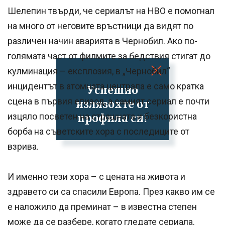
Шелепин твърди, че сериалът на HBO е помогнал
на много от неговите връстници да видят по
различен начин аварията в Чернобил. Ако по-
голямата част от филмите за бедствия стигат до
кулминация – експлозия, в „Чернобил“
инцидентът в атомната централа е само кратка
Успешно
сцена в първия епизод, а самият сериал е почти
излязохте от
профила си!
изцяло посветен на страшната и безкористна
борба на съветските хора с последиците от
взрива.
И именно тези хора – с цената на живота и
здравето си са спасили Европа. През какво им се
е наложило да преминат – в известна степен
може да се разбере, когато гледате сериала.