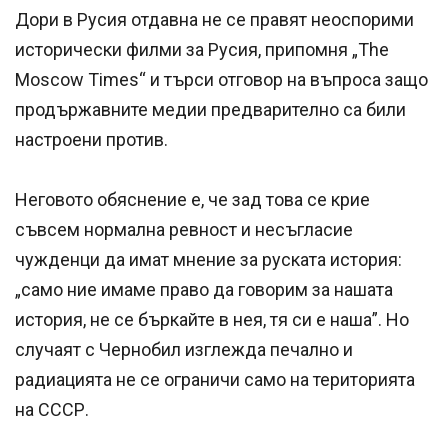
Дори в Русия отдавна не се правят неоспорими
исторически филми за Русия, припомня „The
Moscow Times“ и търси отговор на въпроса защо
продържавните медии предварително са били
настроени против.
Неговото обяснение е, че зад това се крие
съвсем нормална ревност и несъгласие
чужденци да имат мнение за руската история:
„само ние имаме право да говорим за нашата
история, не се бъркайте в нея, тя си е наша”. Но
случаят с Чернобил изглежда печално и
радиацията не се ограничи само на територията
на СССР.