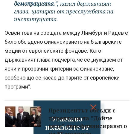
демокрацията.",
казал държавният
глава, цитиран от пресслужбата на
институцията.
Освен това на срещата между Лимбург и Радев е
било обсъдено финансирането на българските
медии от европейските фондове. Като
държавният глава подчерта, че се „нуждаем от
ясни и прозрачни критерии за финансиране,
особено що се касае до парите от европейски
програми“.
Президентът обсъди с
Успешно
директора на "Дойче
веле" еврофинансирането
излязохте от
на БГ медиите