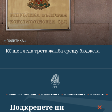
ПОЛИТИКА
КС ще гледа трета жалба срещу бюджета
ВСИЧКИ НОВИНИ
ПОЛИТИКА
ИКОНОМИКА
СВЕТЪТ
Подкрепете ни
СПОРТ
КУЛТУРА
ТЕХНОЛОГИИ
КАЛЕЙДОСКОП