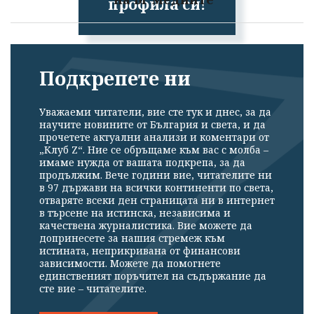
профила си!
Подкрепете ни
Уважаеми читатели, вие сте тук и днес, за да
научите новините от България и света, и да
прочетете актуални анализи и коментари от
„Клуб Z“. Ние се обръщаме към вас с молба –
имаме нужда от вашата подкрепа, за да
продължим. Вече години вие, читателите ни
в 97 държави на всички континенти по света,
отваряте всеки ден страницата ни в интернет
в търсене на истинска, независима и
качествена журналистика. Вие можете да
допринесете за нашия стремеж към
истината, неприкривана от финансови
зависимости. Можете да помогнете
единственият поръчител на съдържание да
сте вие – читателите.