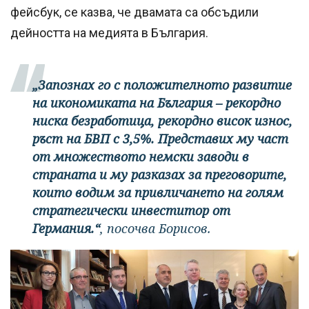
фейсбук, се казва, че двамата са обсъдили
дейността на медията в България.
„Запознах го с положителното развитие
на икономиката на България – рекордно
ниска безработица, рекордно висок износ,
ръст на БВП с 3,5%. Представих му част
от множеството немски заводи в
страната и му разказах за преговорите,
които водим за привличането на голям
стратегически инвеститор от
Германия.“
, посочва Борисов.