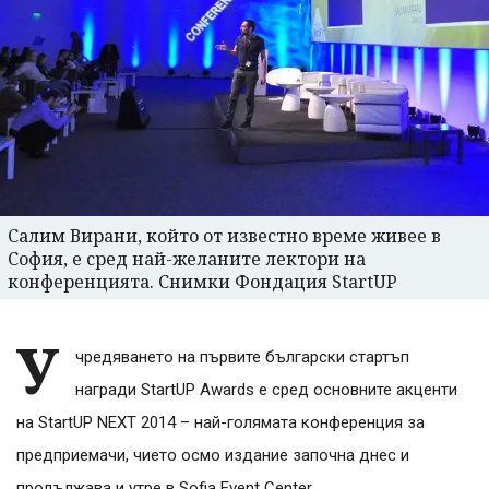
Салим Вирани, който от известно време живее в
София, е сред най-желаните лектори на
конференцията. Снимки Фондация StartUP
У
чредяването на първите български стартъп
награди StartUP Awards е сред основните акценти
на StartUP NEXT 2014 – най-голямата конференция за
предприемачи, чието осмо издание започна днес и
продължава и утре в Sofia Event Center.