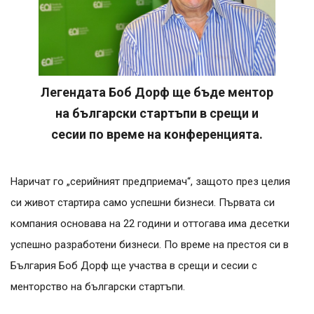
Легендата Боб Дорф ще бъде ментор
на български стартъпи в срещи и
сесии по време на конференцията.
Наричат го „серийният предприемач“, защото през целия
си живот стартира само успешни бизнеси. Първата си
компания основава на 22 години и оттогава има десетки
успешно разработени бизнеси. По време на престоя си в
България Боб Дорф ще участва в срещи и сесии с
менторство на български стартъпи.