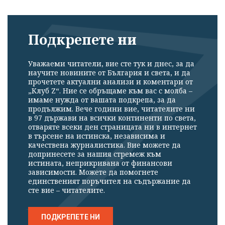
Подкрепете ни
Уважаеми читатели, вие сте тук и днес, за да
научите новините от България и света, и да
прочетете актуални анализи и коментари от
„Клуб Z“. Ние се обръщаме към вас с молба –
имаме нужда от вашата подкрепа, за да
продължим. Вече години вие, читателите ни
в 97 държави на всички континенти по света,
отваряте всеки ден страницата ни в интернет
в търсене на истинска, независима и
качествена журналистика. Вие можете да
допринесете за нашия стремеж към
истината, неприкривана от финансови
зависимости. Можете да помогнете
единственият поръчител на съдържание да
сте вие – читателите.
ПОДКРЕПЕТЕ НИ