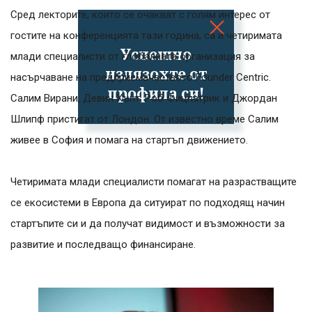
Сред лекторите, които се очакват с голям интерес от
гостите на конференцията тази година, са и четиримата
Успешно
млади специалисти от глобалната организация за
излязохте от
насърчаване на предприемачеството Founder Centric.
профила си!
Салим Вирани, Девин Хънт, Роб Фицпатрик и Джордан
Шлипф пристигат от Лондон. От известно време Салим
живее в София и помага на стартъп движението.
Четиримата млади специалисти помагат на разрастващите
се екосистеми в Европа да ситуират по подходящ начин
стартъпите си и да получат видимост и възможности за
развитие и последващо финансиране.