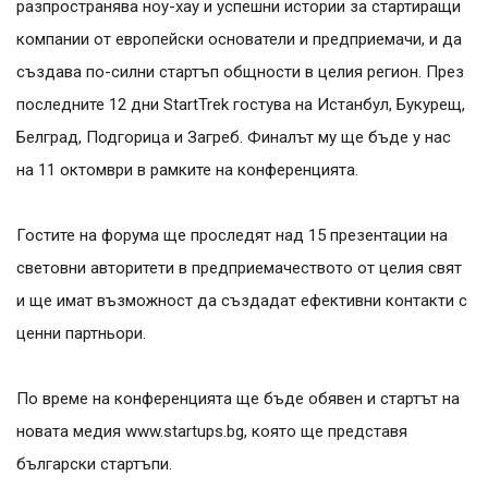
разпространява ноу-хау и успешни истории за стартиращи
компании от европейски основатели и предприемачи, и да
създава по-силни стартъп общности в целия регион. През
последните 12 дни StartTrek гостува на Истанбул, Букурещ,
Белград, Подгорица и Загреб. Финалът му ще бъде у нас
на 11 октомври в рамките на конференцията.
Гостите на форума ще проследят над 15 презентации на
световни авторитети в предприемачеството от целия свят
и ще имат възможност да създадат ефективни контакти с
ценни партньори.
По време на конференцията ще бъде обявен и стартът на
новата медия www.startups.bg, която ще представя
български стартъпи.