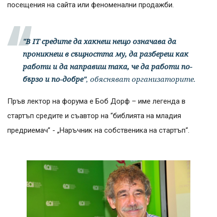
посещения на сайта или феноменални продажби.
"В IT средите да хакнеш нещо означава да
проникнеш в същността му, да разбереш как
работи и да направиш така, че да работи по-
бързо и по-добре"
, обясняват организаторите.
Пръв лектор на форума е Боб Дорф – име легенда в
стартъп средите и съавтор на “библията на младия
предриемач” - „Наръчник на собственика на стартъп“.