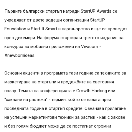
Първите български стартъп награди StartUP Awards се
учредяват от двете водещи организации StartUP
Foundation и Start It Smart в партньорство и ще се проведат
през декември. На форума стартира и третото издание на
конкурса за мобилни приложения на Vivacom -
#newbornideas.
Основни акценти в програмата тази година са техниките за
маркетиране на стартъпи и продажбите на световния
пазар. Темата на конференцията е Growth Hacking или
“хакване на растежа” - термин, който се налага през
последната година в стартъп средите. Означава прилагане
на успешни маркетингови техники за растеж - как с хакове
и без голям бюджет може да се постигнат огромни