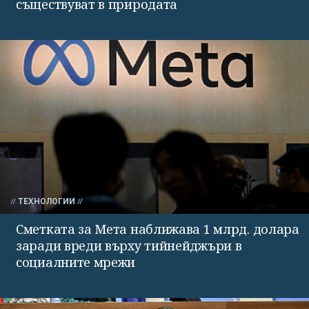
съществуват в природата
ТЕХНОЛОГИИ
Сметката за Мета наближава 1 млрд. долара
заради вреди върху тийнейджъри в
социалните мрежи