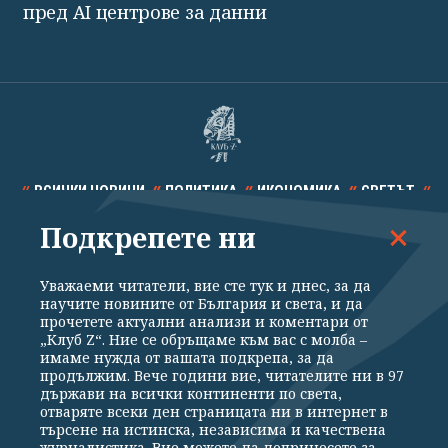
пред AI центрове за данни
ВСИЧКИ НОВИНИ
ПОЛИТИКА
ИКОНОМИКА
СВЕТЪТ
Подкрепете ни
СПОРТ
КУЛТУРА
ТЕХНОЛОГИИ
КАЛЕЙДОСКОП
МНЕНИЯ
Уважаеми читатели, вие сте тук и днес, за да
научите новините от България и света, и да
прочетете актуални анализи и коментари от
„Клуб Z“. Ние се обръщаме към вас с молба –
имаме нужда от вашата подкрепа, за да
продължим. Вече години вие, читателите ни в 97
Общи условия
Политика за поверителност
държави на всички континенти по света,
отваряте всеки ден страницата ни в интернет в
Реклама
Партньори
Контакти
За Клуб Z
търсене на истинска, независима и качествена
Екип
Подкрепете ни
журналистика. Вие можете да допринесете за