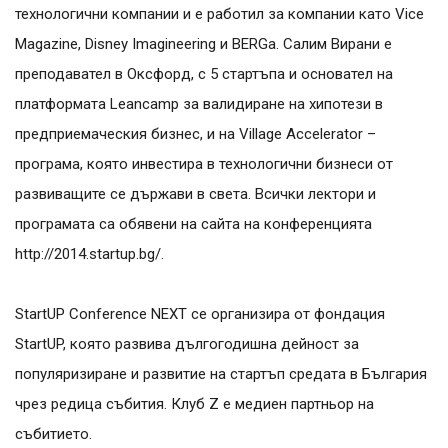
технологични компании и е работил за компании като Vice
Magazine, Disney Imagineering и BERGа. Салим Вирани е
преподавател в Оксфорд, с 5 стартъпа и основател на
платформата Leancamp за валидиране на хипотези в
предприемаческия бизнес, и на Village Accelerator –
програма, която инвестира в технологични бизнеси от
развиващите се държави в света. Всички лектори и
програмата са обявени на сайта на конференцията
http://2014.startup.bg/.
StartUP Conference NEXT се организира от фондация
StartUP, която развива дългогодишна дейност за
популяризиране и развитие на стартъп средата в България
чрез редица събития. Клуб Z е медиен партньор на
събитието.