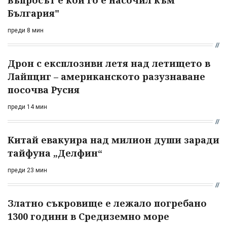
България"
преди 8 мин
Дрон с експлозиви летя над летището в
Лайпциг – американското разузнаване
посочва Русия
преди 14 мин
Китай евакуира над милион души заради
тайфуна „Делфин“
преди 23 мин
Златно съкровище е лежало погребано
1300 години в Средиземно море