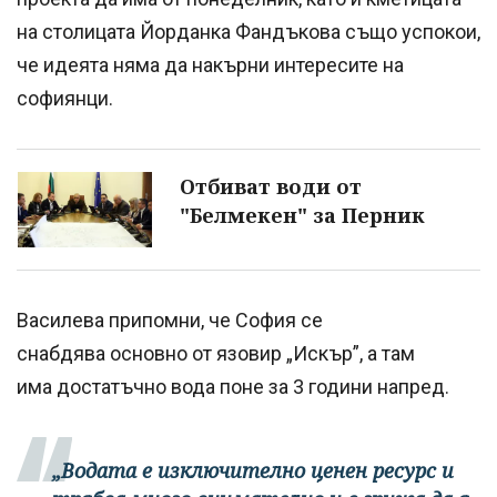
на столицата Йорданка Фандъкова също успокои,
че идеята няма да накърни интересите на
софиянци.
Отбиват води от
"Белмекен" за Перник
Василева припомни, че София се
снабдява основно от язовир „Искър”, а там
има достатъчно вода поне за 3 години напред.
„Водата е изключително ценен ресурс и