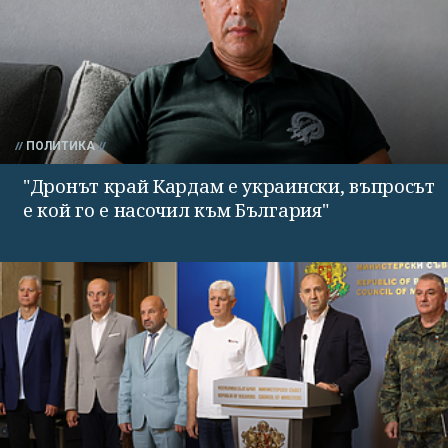
ПОЛИТИКА
"Дронът край Кардам е украински, въпросът
е кой го е насочил към България"