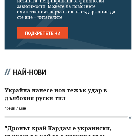
истината, неприкривана от финансови
зависимости. Можете да помогнете
единственият поръчител на съдържание да
сте вие – читателите.
ПОДКРЕПЕТЕ НИ
НАЙ-НОВИ
Украйна нанесе нов тежък удар в
дълбокия руски тил
преди 7 мин
"Дронът край Кардам е украински,
въпросът е кой го е насочил към