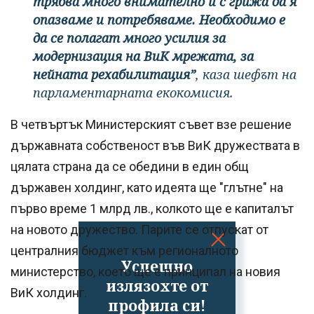
трябва много внимателно и с грижа да я
опазваме и потребяваме. Необходимо е
да се полагат много усилия за
модернизация на ВиК мрежата, за
нейната рехабилитация”
, каза шефът на
парламентарната екокомисия.
В четвъртък Министерският съвет взе решение
държавната собственост във ВиК дружествата в
цялата страна да се обедини в един общ
държавен холдинг, като идеята ще "глътне" на
първо време 1 млрд лв., колкото ще е капиталът
на новото дружество. Парите се отпускат от
централния бюджет към регионалното
Успешно
министерство, което ще е принципал на новия
излязохте от
ВиК холдинг.
профила си!