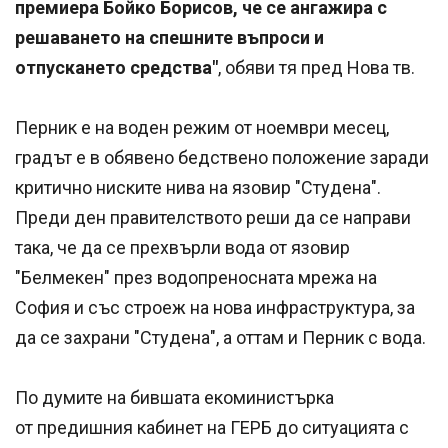
премиера Бойко Борисов, че се ангажира с
решаването на спешните въпроси и
отпускането средства"
, обяви тя пред Нова тв.
Перник е на воден режим от ноември месец,
градът е в обявено бедствено положение заради
критично ниските нива на язовир "Студена".
Преди ден правителството реши да се направи
така, че да се прехвърли вода от язовир
"Белмекен" през водопреносната мрежа на
София и със строеж на нова инфраструктура, за
да се захрани "Студена", а оттам и Перник с вода.
По думите на бившата екоминистърка
от предишния кабинет на ГЕРБ до ситуацията с