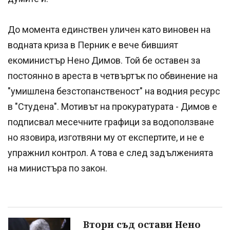
До момента единствен уличен като виновен на
водната криза в Перник е вече бившият
екоминистър Нено Димов. Той бе оставен за
постоянно в ареста в четвъртък по обвинение на
"умишлена безстопанственост" на водния ресурс
в "Студена". Мотивът на прокуратурата - Димов е
подписвал месечните графици за водоползване
но язовира, изготвяни му от експертите, и не е
упражнил контрол. А това е след задълженията
на министъра по закон.
Втори съд остави Нено