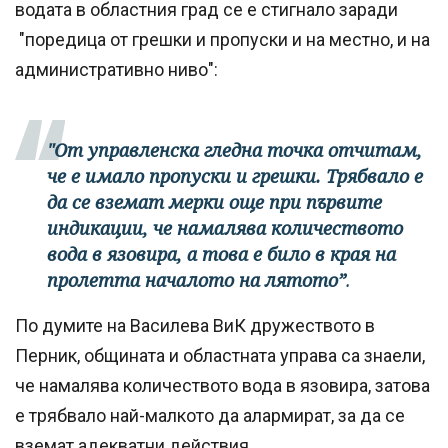
водата в областния град се е стигнало заради
"поредица от грешки и пропуски и на местно, и на
административно ниво":
"От управленска гледна точка отчитам,
че е имало пропуски и грешки. Трябвало е
да се вземат мерки още при първите
индикации, че намалява количеството
вода в язовира, а това е било в края на
пролетта началото на лятото”
.
По думите на Василева ВиК дружеството в
Перник, общината и областната управа са знаели,
че намалява количеството вода в язовира, затова
е трябвало най-малкото да алармират, за да се
вземат адекватни действия.