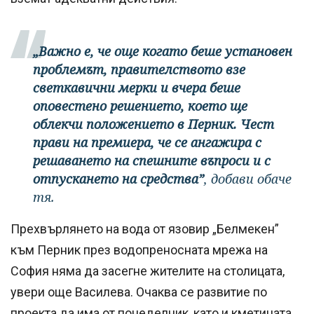
„Важно е, че още когато беше установен
проблемът, правителството взе
светкавични мерки и вчера беше
оповестено решението, което ще
облекчи положението в Перник. Чест
прави на премиера, че се ангажира с
решаването на спешните въпроси и с
отпускането на средства”
, добави обаче
тя.
Прехвърлянето на вода от язовир „Белмекен”
към Перник през водопреносната мрежа на
София няма да засегне жителите на столицата,
увери още Василева. Очаква се развитие по
проекта да има от понеделник, като и кметицата