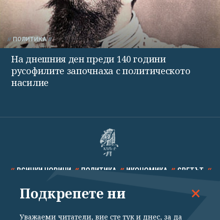
ПОЛИТИКА
На днешния ден преди 140 години
русофилите започнаха с политическото
насилие
ВСИЧКИ НОВИНИ
ПОЛИТИКА
ИКОНОМИКА
СВЕТЪТ
Подкрепете ни
СПОРТ
КУЛТУРА
ТЕХНОЛОГИИ
КАЛЕЙДОСКОП
МНЕНИЯ
Уважаеми читатели, вие сте тук и днес, за да