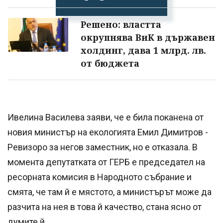
Решено: властта
окрупнява ВиК в държавен
холдинг, дава 1 млрд. лв.
от бюджета
Ивелина Василева заяви, че е била поканена от
новия министър на екологията Емил Димитров -
Ревизоро за негов заместник, но е отказала. В
момента депутатката от ГЕРБ е председател на
ресорната комисия в Народното събрание и
смята, че там й е мястото, а министърът може да
разчита на нея в това й качество, стана ясно от
думите й.