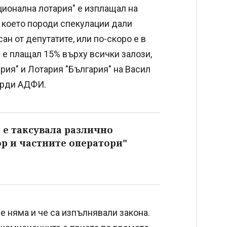
ационална лотария" е изплащал на
, което породи спекулации дали
ан от депутатите, или по-скоро е в
 е плащал 15% върху всички залози,
ария" и Лотария "България" на Васил
върди АДФИ.
 е таксувала различно
р и частните оператори"
е няма и че са изпълнявали закона.