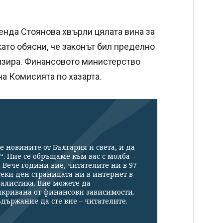
енда Стоянова хвърли цялата вина за
като обясни, че законът бил пределно
изира. Финансовото министерство
на Комисията по хазарта.
е новините от България и света, и да
“. Ние се обръщаме към вас с молба –
Вече години вие, читателите ни в 97
секи ден страницата ни в интернет в
налистика. Вие можете да
икривана от финансови зависимости.
държание да сте вие – читателите.