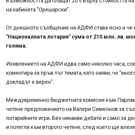
Възможността да плащат 20% върху стойността на
на кабинета "Орешарски".
От днешното съобщение на АДФИ става ясно и че
"Националната лотария" сума от 210 млн. лв. мо
голяма.
Изявлението на АДФИ идва само няколко часа, сл
коментира за пръв път темата, като заяви, че "мног
докладът е верен".
Междувременно бюджетната комисия към Парламе
четене предложението на Валери Симеонов за съ
лотарийните игри. Без никакви дебати и само за 
и потегли към второто четене, след което ще влез