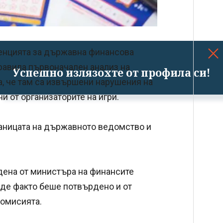
енцията за държавна финансова
правила първоначален анализ на
Успешно излязохте от профила си!
а, че там са извършени нарушения на
ни от организаторите на игри.
раницата на държавното ведомство и
ена от министъра на финансите
 де факто беше потвърдено и от
Комисията.