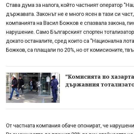
Става дума за налога, който частният оператор "Н
държавата. Законът не е много ясен в тази си част
компанията на Васил Божков е спазвала закона, пис
нарушение. Само Българският спортен тотализатор
докато останалите, сред които са "Национална лот
Божков, са плащали по 20%, но от комисионите, т
"Комисията по хазарта
държавния тотализато
От частната компания обаче опонират, че нарушени