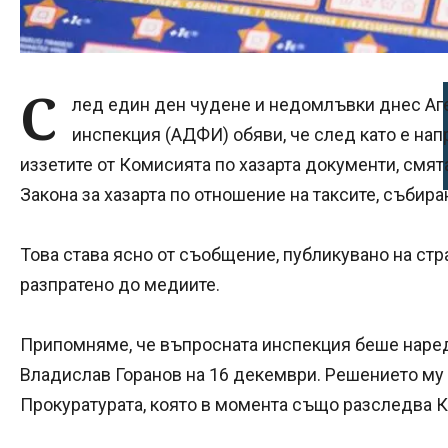
С
лед един ден чудене и недомлъвки днес Аг
инспекция (АДФИ) обяви, че след като е на
иззетите от Комисията по хазарта документи, смят
Закона за хазарта по отношение на таксите, събира
Това става ясно от съобщение, публикувано на ст
разпратено до медиите.
Припомняме, че въпросната инспекция беше наред
Владислав Горанов на 16 декември. Решението му
Прокуратурата, която в момента също разследва 