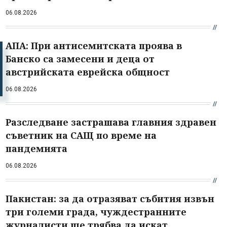
06.08.2026
АПА: При антисемитската проява в
Банско са замесени и деца от
австрийската еврейска общност
06.08.2026
Разследване застрашава главния здравен
съветник на САЩ по време на
пандемията
06.08.2026
Пакистан: за да отразяват събития извън
три големи града, чуждестранните
журналисти ще трябва да искат