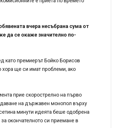
 комисионните е приета по времето
обявената вчера несъбрана сума от
же да се окаже значително по-
ед като премиерът Бойко Борисов
о хора ще си имат проблеми, ако
нта прие скорострелно на първо
здаване на държавен монопол върху
десетина минути идеята беше одобрена
е за окончателното си приемане в