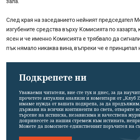
зала.
След края на заседанието нейният председател М
изгубените средства върху Комисията по хазарта, 
ясен и че именно Комисията е трябвало да сигнал
пък нямало никаква вина, въпреки че е принципал 
Подкрепете ни
Уважаеми читатели, вие сте тук и днес, за да научит
прочетете актуални анализи и коментари от „Клуб Z
имаме нужда от вашата подкрепа, за да продължим. 
държави на всички континенти по света, отваряте в
търсене на истинска, независима и качествена жур
допринесете за нашия стремеж към истината, непр
Можете да помогнете единственият поръчител на съ