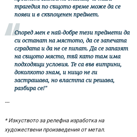
трагедия по същото време може да се
появи и в скъпоценен предмет.
Според мен е най-добре тези предмети да
си останат на мястото, да се запечата
сградата и да не се пипат. Да се запазят
на същото място, тъй като там има
подходящи условия. Те са във витрини,
доколкото знам, и нищо не ги
застрашава, но властта си решава,
разбира се!"
---
* Изкуството за релефна изработка на
художествени произведения от метал.