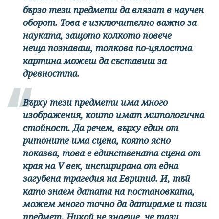
бързо тези предмети да влязат в научен
оборот. Това е изключително важно за
науката, защото колкото повече
неща познаваш, толкова по-цялостна
картина можеш да съставиш за
древността.
Върху тези предмети има много
изображения, които имат митологична
стойност. Да речем, върху един от
ритоните има сцена, която ясно
показва, това е единствената сцена от
края на V век, инспирирана от една
загубена трагедия на Еврипид. И, тъй
като знаем датата на постановката,
можем много точно да датираме и този
предмет. Никой не знаеше, че тази