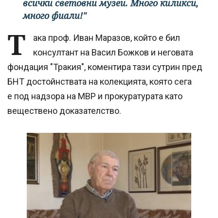
всички световни музеи. Много киликси,
много фиали!"
Т
ака проф. Иван Маразов, който е бил
консултант на Васил Божков и неговата
фондация "Тракия", коментира тази сутрин пред
БНТ достойнствата на колекцията, която сега
е под надзора на МВР и прокуратурата като
веществено доказателство.