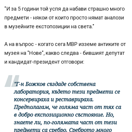
"И за 5 години той успя да набави страшно много
предмети - някои от които просто нямат аналози
в музейните екстопозиции на света."
А на въпрос - когато сега МВР изземе антиките от
музея на "Нове", какво следва - бившият депутат
и кандидат-президент отговори:
"Г-н Божков създаде собствена
лаборатория, където тези предмети се
консервираха и реставрираха.
Предполагам, че голяма част от тях са
в добро експозиционно състояние. Но,
знаете ли, по-голямата част от тези
предмети са сребро. Среброто много