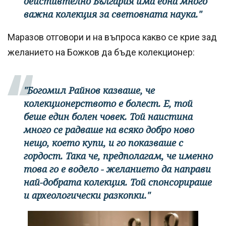
дейстивтелно България има една много
важна колекция за световната наука."
Маразов отговори и на въпроса какво се крие зад
желанието на Божков да бъде колекционер:
"Богомил Райнов казваше, че
колекционерството е болест. Е, той
беше един болен човек. Той наистина
много се радваше на всяко добро ново
нещо, което купи, и го показваше с
гордост. Така че, предполагам, че именно
това го е водело - желанието да направи
най-добрата колекция. Той спонсорираше
и археологически разкопки."