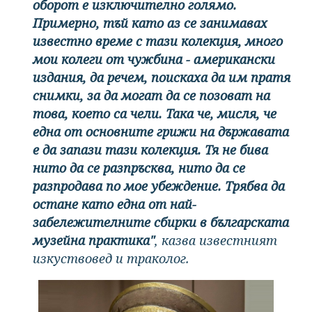
оборот е изключително голямо.
Примерно, тъй като аз се занимавах
известно време с тази колекция, много
мои колеги от чужбина - американски
издания, да речем, поискаха да им пратя
снимки, за да могат да се позоват на
това, което са чели. Така че, мисля, че
една от основните грижи на държавата
е да запази тази колекция. Тя не бива
нито да се разпръсква, нито да се
разпродава по мое убеждение. Трябва да
остане като една от най-
забележителните сбирки в българската
музейна практика"
, казва известният
изкуствовед и траколог.