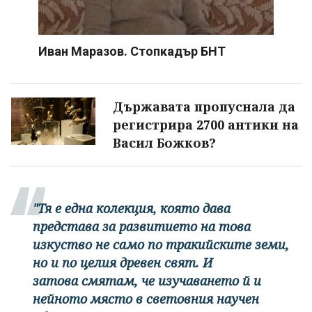
Иван Маразов. Стопкадър БНТ
Държавата пропуснала да
регистрира 2700 антики на
Васил Божков?
"Тя е една колекция, която дава
представа за развитието на това
изкуство не само по тракийските земи,
но и по целия древен свят. И
затова смятам, че изучаването й и
нейното място в световния научен