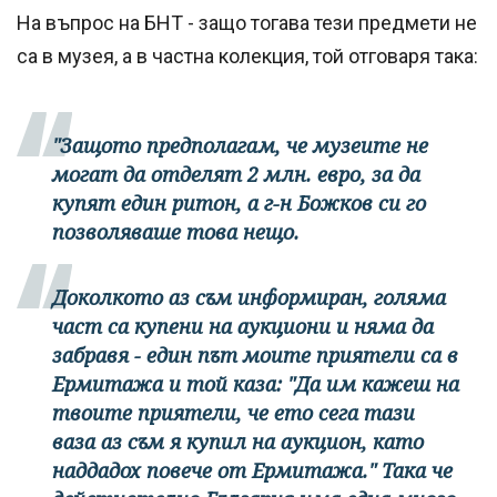
На въпрос на БНТ - защо тогава тези предмети не
са в музея, а в частна колекция, той отговаря така:
"Защото предполагам, че музеите не
могат да отделят 2 млн. евро, за да
купят един ритон, а г-н Божков си го
позволяваше това нещо.
Доколкото аз съм информиран, голяма
част са купени на аукциони и няма да
забравя - един път моите приятели са в
Ермитажа и той каза: "Да им кажеш на
твоите приятели, че ето сега тази
ваза аз съм я купил на аукцион, като
наддадох повече от Ермитажа." Така че