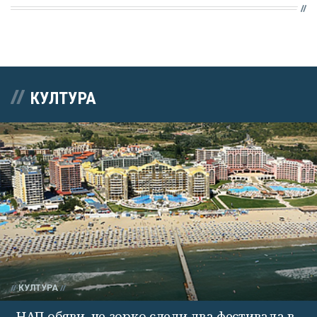
КУЛТУРА
КУЛТУРА
НАП обяви, че зорко следи два фестивала в