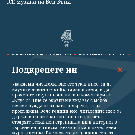
ICE музика на Бед Бъни
ВСИЧКИ НОВИНИ
ПОЛИТИКА
ИКОНОМИКА
СВЕТЪТ
Подкрепете ни
СПОРТ
КУЛТУРА
ТЕХНОЛОГИИ
КАЛЕЙДОСКОП
МНЕНИЯ
Уважаеми читатели, вие сте тук и днес, за да
научите новините от България и света, и да
прочетете актуални анализи и коментари от
„Клуб Z“. Ние се обръщаме към вас с молба –
имаме нужда от вашата подкрепа, за да
продължим. Вече години вие, читателите ни в 97
Общи условия
Политика за поверителност
държави на всички континенти по света,
отваряте всеки ден страницата ни в интернет в
Реклама
Партньори
Контакти
За Клуб Z
търсене на истинска, независима и качествена
Екип
Подкрепете ни
журналистика. Вие можете да допринесете за