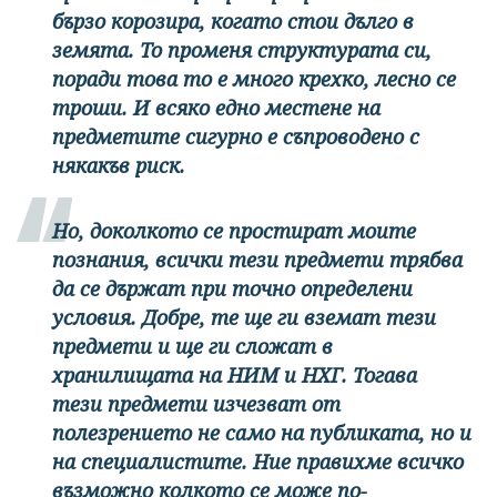
бързо корозира, когато стои дълго в
земята. То променя структурата си,
поради това то е много крехко, лесно се
троши. И всяко едно местене на
предметите сигурно е съпроводено с
някакъв риск.
Но, доколкото се простират моите
познания, всички тези предмети трябва
да се държат при точно определени
условия. Добре, те ще ги вземат тези
предмети и ще ги сложат в
хранилищата на НИМ и НХГ. Тогава
тези предмети изчезват от
полезрението не само на публиката, но и
на специалистите. Ние правихме всичко
възможно колкото се може по-