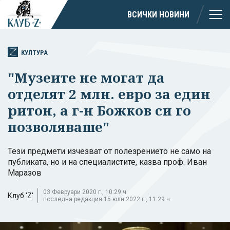
ВСИЧКИ НОВИНИ
КУЛТУРА
"Музеите не могат да
отделят 2 млн. евро за един
ритон, а г-н Божков си го
позволяваше"
Тези предмети изчезват от полезрението не само на
публиката, но и на специалистите, казва проф. Иван
Маразов
03 Февруари 2020 г., 10:29 ч.
Клуб 'Z'
последна редакция 15 юли 2022 г., 11:29 ч.