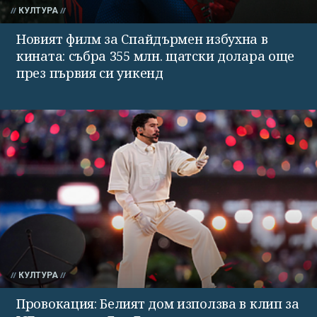
КУЛТУРА
Новият филм за Спайдърмен избухна в
кината: събра 355 млн. щатски долара още
през първия си уикенд
КУЛТУРА
Провокация: Белият дом използва в клип за