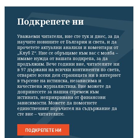
Подкрепете ни
Уважаеми читатели, вие сте тук и днес, за да
научите новините от България и света, и да
прочетете актуални анализи и коментари от
„Клуб Z“. Ние се обръщаме към вас с молба –
имаме нужда от вашата подкрепа, за да
продължим. Вече години вие, читателите ни
в 97 държави на всички континенти по света,
отваряте всеки ден страницата ни в интернет
в търсене на истинска, независима и
качествена журналистика. Вие можете да
допринесете за нашия стремеж към
истината, неприкривана от финансови
зависимости. Можете да помогнете
единственият поръчител на съдържание да
сте вие – читателите.
ПОДКРЕПЕТЕ НИ