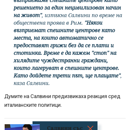
решението за един нецивилизован начин
на живот"
, изтъкна Салвини по време на
обществена проява в Рим.
"Някои
възприемат спешните центрове като
места, на които автоматично се
предоставят грижи без да се плати и
стотинка. Време е да кажем "стоп" на
хилядите чуждестранни граждани,
които лагеруват в спешните центрове.
Като дойдете трети път, ще плащате"
,
каза Салвини.
Думите на Салвини предизвикаха реакция сред
италианските политици.
Салвини със