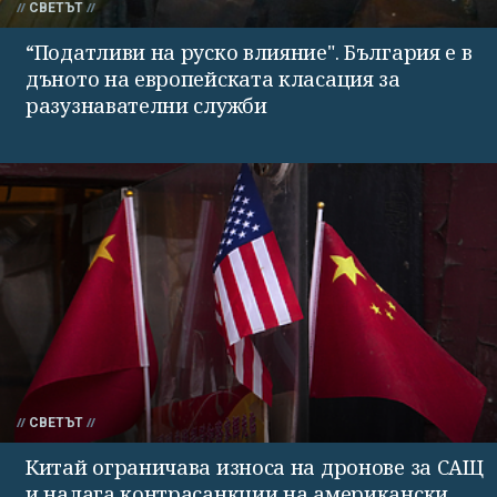
СВЕТЪТ
“Податливи на руско влияние". България е в
дъното на европейската класация за
разузнавателни служби
СВЕТЪТ
Китай ограничава износа на дронове за САЩ
и налага контрасанкции на американски