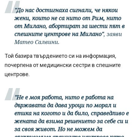
"До нас достигнаха сигнали, че някои
жени, които не са нито от Рим, нито
от Милано, абортират за шести път в
спешните центрове на Милано"
, заяви
Матео Салвини.
Той базира твърдението си на информация,
почерпена от медицински сестри в спешните
центрове.
"Не е моя работа, нито е работа на
държавата да дава уроци по морал и
етика на когото и да било, справедливо е
жената да взима решението за себе си и
за своя живот. Но не можем да
възприемаме спешните центрове като