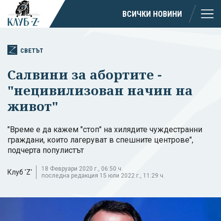
ВСИЧКИ НОВИНИ
СВЕТЪТ
Салвини за абортите -
"нецивилизован начин на
живот"
"Време е да кажем "стоп" на хилядите чуждестранни
граждани, които лагеруват в спешните центрове",
подчерта популистът
18 Февруари 2020 г., 06:50 ч.
Клуб 'Z'
последна редакция 15 юли 2022 г., 11:29 ч.