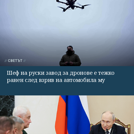
СВЕТЪТ
Шеф на руски завод за дронове е тежко
ранен след взрив на автомобила му