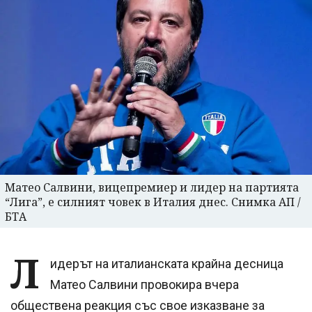
Матео Салвини, вицепремиер и лидер на партията
“Лига”, е силният човек в Италия днес. Снимка АП /
БТА
Л
идерът на италианската крайна десница
Матео Салвини провокира вчера
обществена реакция със свое изказване за