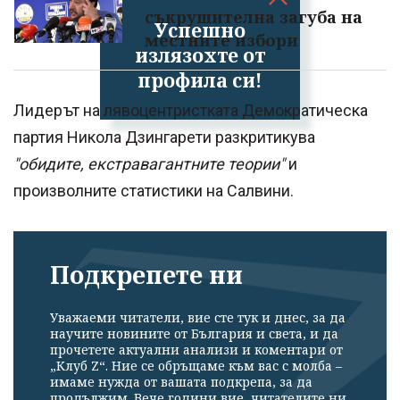
съкрушителна загуба на
Успешно
местните избори
излязохте от
профила си!
Лидерът на лявоцентристката Демократическа
партия Никола Дзингарети разкритикува
"обидите, екстравагантните теории"
и
произволните статистики на Салвини.
Подкрепете ни
Уважаеми читатели, вие сте тук и днес, за да
научите новините от България и света, и да
прочетете актуални анализи и коментари от
„Клуб Z“. Ние се обръщаме към вас с молба –
имаме нужда от вашата подкрепа, за да
продължим. Вече години вие, читателите ни