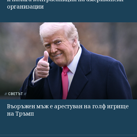
организации
СВЕТЪТ
Въоръжен мъж е арестуван на голф игрище
на Тръмп