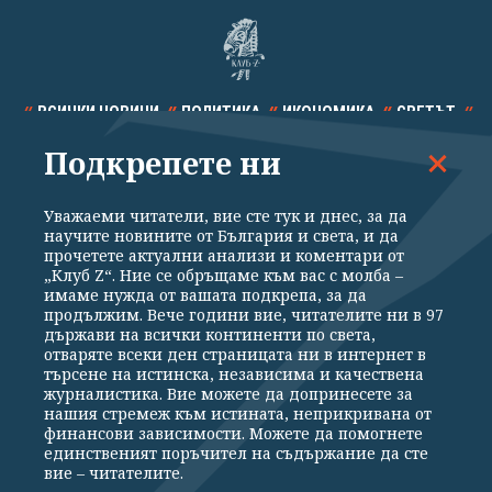
ВСИЧКИ НОВИНИ
ПОЛИТИКА
ИКОНОМИКА
СВЕТЪТ
Подкрепете ни
СПОРТ
КУЛТУРА
ТЕХНОЛОГИИ
КАЛЕЙДОСКОП
МНЕНИЯ
Уважаеми читатели, вие сте тук и днес, за да
научите новините от България и света, и да
прочетете актуални анализи и коментари от
„Клуб Z“. Ние се обръщаме към вас с молба –
имаме нужда от вашата подкрепа, за да
продължим. Вече години вие, читателите ни в 97
Общи условия
Политика за поверителност
държави на всички континенти по света,
отваряте всеки ден страницата ни в интернет в
Реклама
Партньори
Контакти
За Клуб Z
търсене на истинска, независима и качествена
Екип
Подкрепете ни
журналистика. Вие можете да допринесете за
нашия стремеж към истината, неприкривана от
финансови зависимости. Можете да помогнете
единственият поръчител на съдържание да сте
Издател на www.clubz.bg е „Клуб Зебра Медия“ ЕООД, София, ул. "Алеко
вие – читателите.
Константинов" 3. Всички права запазени 2026 „Клуб Зебра Медия“