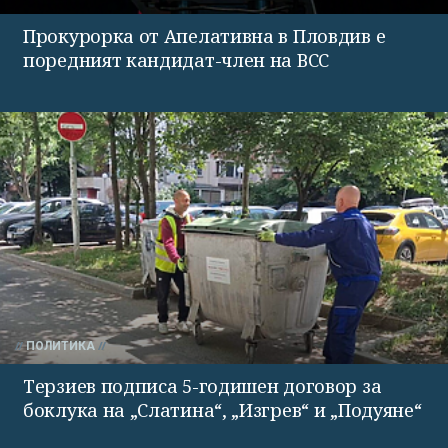
Прокурорка от Апелативна в Пловдив е
поредният кандидат-член на ВСС
ПОЛИТИКА
Терзиев подписа 5-годишен договор за
боклука на „Слатина“, „Изгрев“ и „Подуяне“