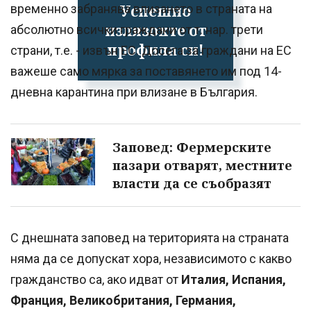
Успешно
временно забранява влизането в страната на
излязохте от
абсолютно всички граждани от т. нар. трети
профила си!
страни, т.е. - извън ЕС. Досега за граждани на ЕС
важеше само мярка за поставянето им под 14-
дневна карантина при влизане в България.
Заповед: Фермерските
пазари отварят, местните
власти да се съобразят
С днешната заповед на територията на страната
няма да се допускат хора, независимото с какво
гражданство са, ако идват от
Италия, Испания,
Франция, Великобритания, Германия,