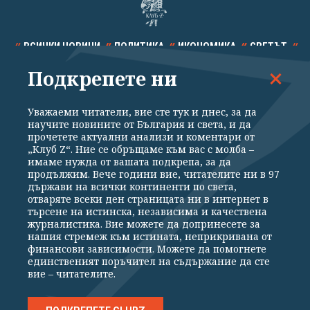
ВСИЧКИ НОВИНИ
ПОЛИТИКА
ИКОНОМИКА
СВЕТЪТ
Подкрепете ни
СПОРТ
КУЛТУРА
ТЕХНОЛОГИИ
КАЛЕЙДОСКОП
МНЕНИЯ
Уважаеми читатели, вие сте тук и днес, за да
научите новините от България и света, и да
прочетете актуални анализи и коментари от
„Клуб Z“. Ние се обръщаме към вас с молба –
имаме нужда от вашата подкрепа, за да
продължим. Вече години вие, читателите ни в 97
Общи условия
Политика за поверителност
държави на всички континенти по света,
отваряте всеки ден страницата ни в интернет в
Реклама
Партньори
Контакти
За Клуб Z
търсене на истинска, независима и качествена
Екип
Подкрепете ни
журналистика. Вие можете да допринесете за
нашия стремеж към истината, неприкривана от
финансови зависимости. Можете да помогнете
единственият поръчител на съдържание да сте
Издател на www.clubz.bg е „Клуб Зебра Медия“ ЕООД, София, ул. "Алеко
вие – читателите.
Константинов" 3. Всички права запазени 2026 „Клуб Зебра Медия“
ЕООД.
Препечатването на материали, снимки и видео от www.clubz.bg без
разрешение ще бъде преследвано по съдебен път, съгласно