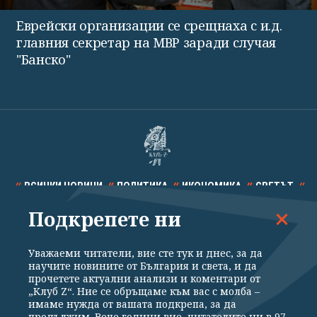
Еврейски организации се срещнаха с и.д.
главния секретар на МВР заради случая
"Банско"
ВСИЧКИ НОВИНИ
ПОЛИТИКА
ИКОНОМИКА
СВЕТЪТ
Подкрепете ни
СПОРТ
КУЛТУРА
ТЕХНОЛОГИИ
КАЛЕЙДОСКОП
МНЕНИЯ
Уважаеми читатели, вие сте тук и днес, за да
научите новините от България и света, и да
прочетете актуални анализи и коментари от
„Клуб Z“. Ние се обръщаме към вас с молба –
имаме нужда от вашата подкрепа, за да
продължим. Вече години вие, читателите ни в 97