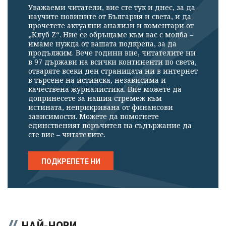
Уважаеми читатели, вие сте тук и днес, за да
научите новините от България и света, и да
прочетете актуални анализи и коментари от
„Клуб Z“. Ние се обръщаме към вас с молба –
имаме нужда от вашата подкрепа, за да
продължим. Вече години вие, читателите ни
Успешно
в 97 държави на всички континенти по света,
излязохте от
отваряте всеки ден страницата ни в интернет
в търсене на истинска, независима и
профила си!
качествена журналистика. Вие можете да
допринесете за нашия стремеж към
истината, неприкривана от финансови
зависимости. Можете да помогнете
единственият поръчител на съдържание да
сте вие – читателите.
ПОДКРЕПЕТЕ НИ