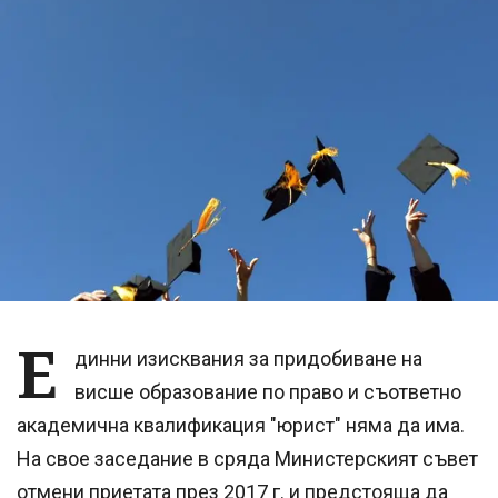
Е
динни изисквания за придобиване на
висше образование по право и съответно
академична квалификация "юрист" няма да има.
На свое заседание в сряда Министерският съвет
отмени приетата през 2017 г. и предстояща да