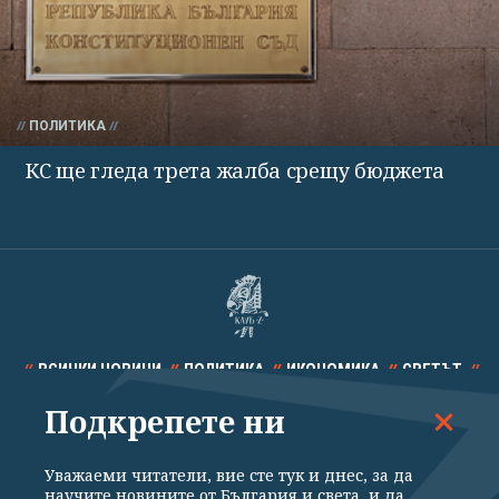
ПОЛИТИКА
КС ще гледа трета жалба срещу бюджета
ВСИЧКИ НОВИНИ
ПОЛИТИКА
ИКОНОМИКА
СВЕТЪТ
Подкрепете ни
СПОРТ
КУЛТУРА
ТЕХНОЛОГИИ
КАЛЕЙДОСКОП
МНЕНИЯ
Уважаеми читатели, вие сте тук и днес, за да
научите новините от България и света, и да