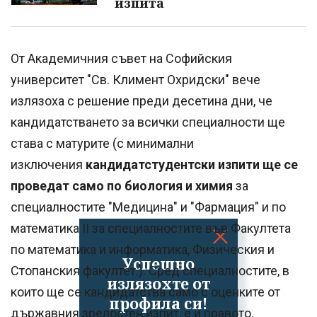
изпита
От Академичния съвет на Софийския
университет "Св. Климент Охридски" вече
излязоха с решение преди десетина дни, че
кандидатстването за всички специалности ще
става с матурите (с минимални
изключения
кандидатстудентски изпити ще се
проведат само по биология и химия
за
специалностите "Медицина" и "Фармация" и по
математика ІІ за специалностите във Факултета
по математика и информатика, Физическия и
Успешно
Стопанския факултет.). Сред специалностите, в
излязохте от
които ще се кандидатства само с оценките от
профила си!
държавния зрелостен изпит, е и правото.