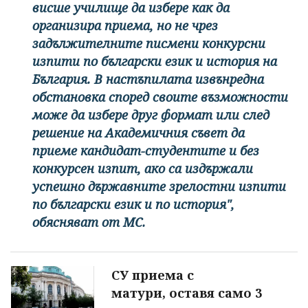
висше училище да избере как да
организира приема, но не чрез
задължителните писмени конкурсни
изпити по български език и история на
България. В настъпилата извънредна
обстановка според своите възможности
може да избере друг формат или след
решение на Академичния съвет да
приеме кандидат-студентите и без
конкурсен изпит, ако са издържали
успешно държавните зрелостни изпити
по български език и по история",
обясняват от МС.
СУ приема с
матури, оставя само 3