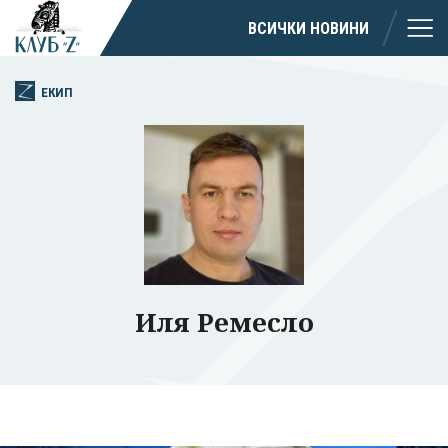
ВСИЧКИ НОВИНИ
Успешно
ЕКИП
излязохте от
профила си!
Иля Ремесло