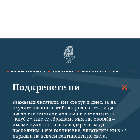
ВСИЧКИ НОВИНИ
ПОЛИТИКА
ИКОНОМИКА
СВЕТЪТ
Подкрепете ни
СПОРТ
КУЛТУРА
ТЕХНОЛОГИИ
КАЛЕЙДОСКОП
МНЕНИЯ
Уважаеми читатели, вие сте тук и днес, за да
научите новините от България и света, и да
прочетете актуални анализи и коментари от
„Клуб Z“. Ние се обръщаме към вас с молба –
имаме нужда от вашата подкрепа, за да
продължим. Вече години вие, читателите ни в 97
Общи условия
Политика за поверителност
държави на всички континенти по света,