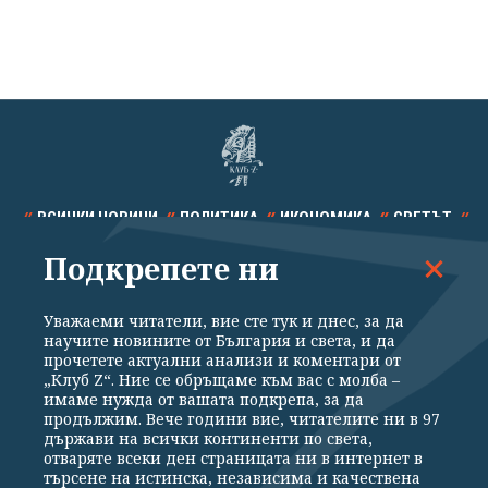
ВСИЧКИ НОВИНИ
ПОЛИТИКА
ИКОНОМИКА
СВЕТЪТ
Подкрепете ни
СПОРТ
КУЛТУРА
ТЕХНОЛОГИИ
КАЛЕЙДОСКОП
МНЕНИЯ
Уважаеми читатели, вие сте тук и днес, за да
научите новините от България и света, и да
прочетете актуални анализи и коментари от
„Клуб Z“. Ние се обръщаме към вас с молба –
имаме нужда от вашата подкрепа, за да
продължим. Вече години вие, читателите ни в 97
Общи условия
Политика за поверителност
държави на всички континенти по света,
отваряте всеки ден страницата ни в интернет в
Реклама
Партньори
Контакти
За Клуб Z
търсене на истинска, независима и качествена