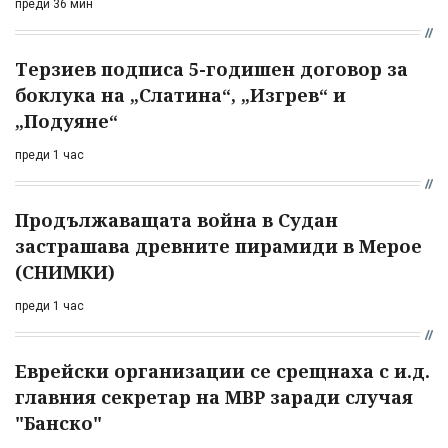
преди 36 мин
Терзиев подписа 5-годишен договор за
боклука на „Слатина“, „Изгрев“ и
„Подуяне“
преди 1 час
Продължаващата война в Судан
застрашава древните пирамиди в Мерое
(СНИМКИ)
преди 1 час
Еврейски организации се срещнаха с и.д.
главния секретар на МВР заради случая
"Банско"