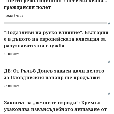
"Почти революционно": Пеевски хвана...
граждански полет
преди 3 часа
“Податливи на руско влияние". България
е в дъното на европейската класация за
разузнавателни служби
05.08.2026
ДБ: От Гълъб Донев зависи дали делото
за Пловдивския панаир ще продължи
05.08.2026
Законът за „вечните изроди“: Кремъл
узаконява извънсъдебното лишаване от