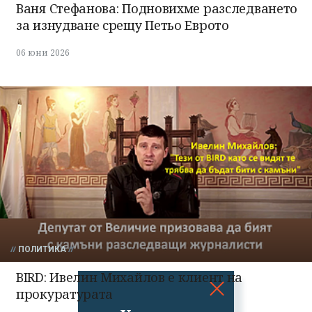
Ваня Стефанова: Подновихме разследването
за изнудване срещу Петьо Еврото
06 юни 2026
ПОЛИТИКА
BIRD: Ивелин Михайлов е клиент на
прокуратурата