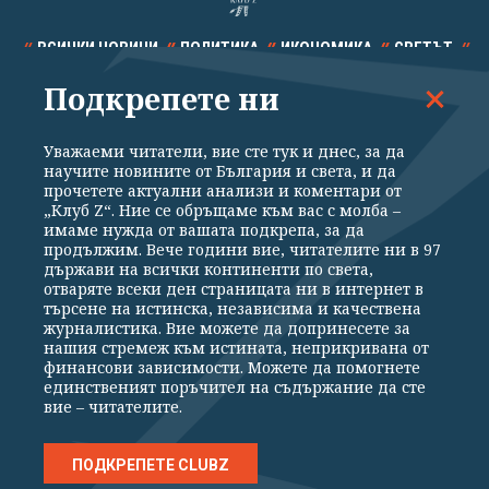
ВСИЧКИ НОВИНИ
ПОЛИТИКА
ИКОНОМИКА
СВЕТЪТ
Подкрепете ни
СПОРТ
КУЛТУРА
ТЕХНОЛОГИИ
КАЛЕЙДОСКОП
МНЕНИЯ
Уважаеми читатели, вие сте тук и днес, за да
научите новините от България и света, и да
прочетете актуални анализи и коментари от
„Клуб Z“. Ние се обръщаме към вас с молба –
имаме нужда от вашата подкрепа, за да
продължим. Вече години вие, читателите ни в 97
Общи условия
Политика за поверителност
държави на всички континенти по света,
отваряте всеки ден страницата ни в интернет в
Реклама
Партньори
Контакти
За Клуб Z
търсене на истинска, независима и качествена
Екип
Подкрепете ни
журналистика. Вие можете да допринесете за
нашия стремеж към истината, неприкривана от
финансови зависимости. Можете да помогнете
единственият поръчител на съдържание да сте
Издател на www.clubz.bg е „Клуб Зебра Медия“ ЕООД, София, ул. "Алеко
вие – читателите.
Константинов" 3. Всички права запазени 2026 „Клуб Зебра Медия“
ЕООД.
Препечатването на материали, снимки и видео от www.clubz.bg без
разрешение ще бъде преследвано по съдебен път, съгласно
ПОДКРЕПЕТЕ CLUBZ
ОБЩИТЕ УСЛОВИЯ