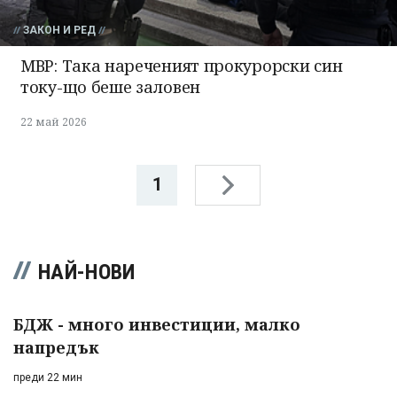
ЗАКОН И РЕД
МВР: Така нареченият прокурорски син
току-що беше заловен
22 май 2026
1
НАЙ-НОВИ
БДЖ - много инвестиции, малко
напредък
преди 22 мин