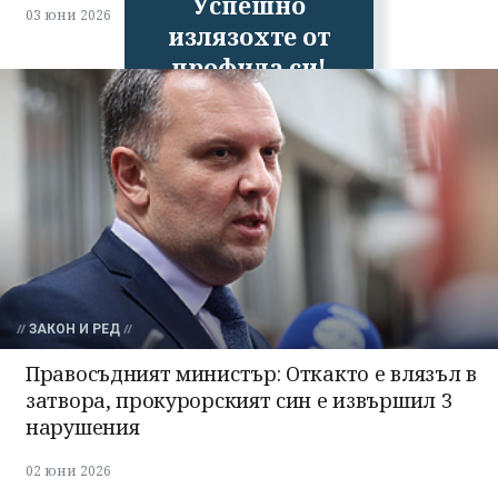
Успешно
03 юни 2026
излязохте от
профила си!
ЗАКОН И РЕД
Правосъдният министър: Откакто е влязъл в
затвора, прокурорският син е извършил 3
нарушения
02 юни 2026