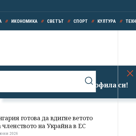
А
ИКОНОМИКА
СВЕТЪТ
СПОРТ
КУЛТУРА
ТЕХ
Успешно излязохте от профила си!
нгария готова да вдигне ветото
а членството на Украйна в ЕС
 юни 2026