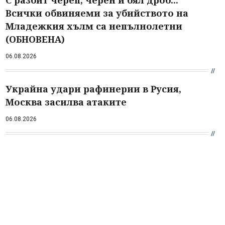
С разбит череп, черен и бял дроб...
Всички обвиняеми за убийството на
Младежкия хълм са непълнолетни
(ОБНОВЕНА)
06.08.2026
Украйна удари рафинерии в Русия,
Москва засилва атаките
06.08.2026