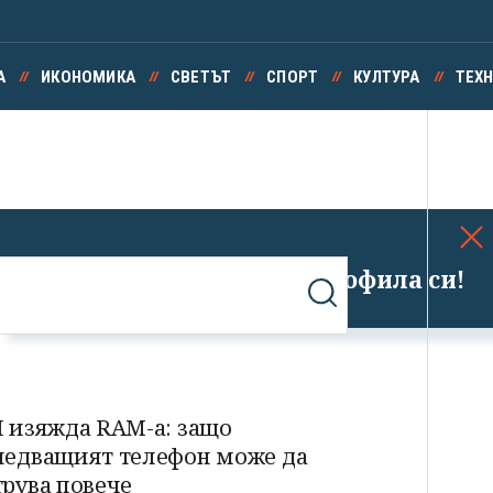
А
ИКОНОМИКА
СВЕТЪТ
СПОРТ
КУЛТУРА
ТЕХ
Успешно излязохте от профила си!
I изяжда RAM-а: защо
ледващият телефон може да
трува повече