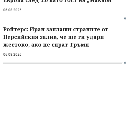
Европа след 3:0 като гост на „Макаби“
06.08.2026
Ройтерс: Иран заплаши страните от
Персийския залив, че ще ги удари
жестоко, ако не спрат Тръмп
06.08.2026