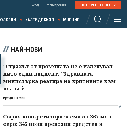
Вход
Регистрация
ПОДКРЕПЕТЕ CLUBZ
НОЛОГИИ
КАЛЕЙДОСКОП
МНЕНИЯ
НАЙ-НОВИ
"Страхът от промяната не е излекувал
нито един пациент." Здравната
министърка реагира на критиките към
плана ѝ
преди 10 мин
София конкретизира заема от 367 млн.
евро: 345 нови превозни средства и