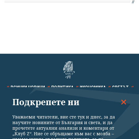
ВСИЧКИ НОВИНИ
ПОЛИТИКА
ИКОНОМИКА
СВЕТЪТ
Подкрепете ни
СПОРТ
КУЛТУРА
ТЕХНОЛОГИИ
КАЛЕЙДОСКОП
МНЕНИЯ
Уважаеми читатели, вие сте тук и днес, за да
научите новините от България и света, и да
прочетете актуални анализи и коментари от
„Клуб Z“. Ние се обръщаме към вас с молба –