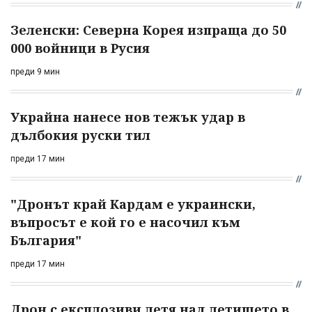
Зеленски: Северна Корея изпраща до 50
000 войници в Русия
преди 9 мин
Украйна нанесе нов тежък удар в
дълбокия руски тил
преди 17 мин
"Дронът край Кардам е украински,
въпросът е кой го е насочил към
България"
преди 17 мин
Дрон с експлозиви летя над летището в