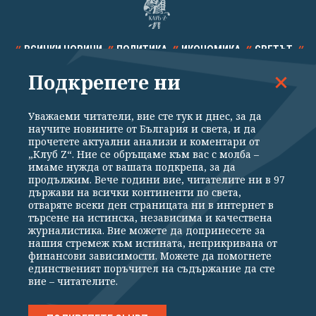
ВСИЧКИ НОВИНИ
ПОЛИТИКА
ИКОНОМИКА
СВЕТЪТ
Подкрепете ни
СПОРТ
КУЛТУРА
ТЕХНОЛОГИИ
КАЛЕЙДОСКОП
МНЕНИЯ
Уважаеми читатели, вие сте тук и днес, за да
научите новините от България и света, и да
прочетете актуални анализи и коментари от
„Клуб Z“. Ние се обръщаме към вас с молба –
имаме нужда от вашата подкрепа, за да
продължим. Вече години вие, читателите ни в 97
Общи условия
Политика за поверителност
държави на всички континенти по света,
отваряте всеки ден страницата ни в интернет в
Реклама
Партньори
Контакти
За Клуб Z
търсене на истинска, независима и качествена
Екип
Подкрепете ни
журналистика. Вие можете да допринесете за
нашия стремеж към истината, неприкривана от
финансови зависимости. Можете да помогнете
единственият поръчител на съдържание да сте
Издател на www.clubz.bg е „Клуб Зебра Медия“ ЕООД, София, ул. "Алеко
вие – читателите.
Константинов" 3. Всички права запазени 2026 „Клуб Зебра Медия“
ЕООД.
Препечатването на материали, снимки и видео от www.clubz.bg без
разрешение ще бъде преследвано по съдебен път, съгласно