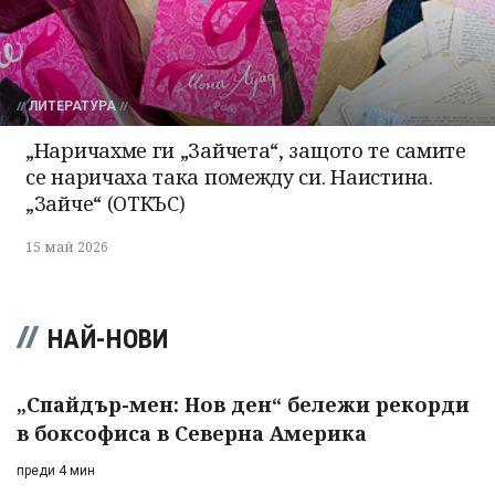
ЛИТЕРАТУРА
„Наричахме ги „Зайчета“, защото те самите
се наричаха така помежду си. Наистина.
„Зайче“ (ОТКЪС)
15 май 2026
НАЙ-НОВИ
„Спайдър-мен: Нов ден“ бележи рекорди
в боксофиса в Северна Америка
преди 4 мин