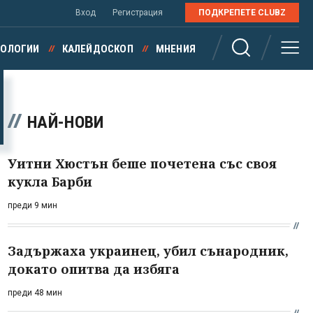
Вход
Регистрация
ПОДКРЕПЕТЕ CLUBZ
НОЛОГИИ
КАЛЕЙДОСКОП
МНЕНИЯ
НАЙ-НОВИ
Уитни Хюстън беше почетена със своя
кукла Барби
преди 9 мин
Задържаха украинец, убил сънародник,
докато опитва да избяга
преди 48 мин