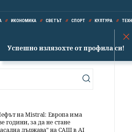
А
ИКОНОМИКА
СВЕТЪТ
СПОРТ
КУЛТУРА
ТЕХ
Успешно излязохте от профила си!
ефът на Mistral: Европа има
ве години, за да не стане
васална държава" на САЩ в AI