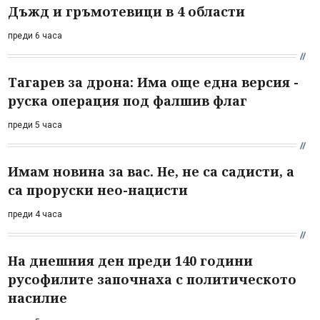
Дъжд и гръмотевици в 4 области
преди 6 часа
Тагарев за дрона: Има още една версия -
руска операция под фалшив флаг
преди 5 часа
Имам новина за вас. Не, не са садисти, а
са проруски нео-нацисти
преди 4 часа
На днешния ден преди 140 години
русофилите започнаха с политическото
насилие