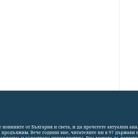
СВЕТЪТ
СПОРТ
КУЛТУРА
ТЕХНОЛОГИИ
КАЛЕЙ
те новините от България и света, и да прочетете актуални ан
Партньори
Контакти
За Клуб Z
Екип
Подкрепете 
а продължим. Вече години вие, читателите ни в 97 държави н
езависима и качествена журналистика. Вие можете да доприн