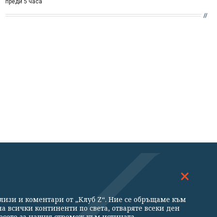
преди 5 часа
ДОСКОП
МНЕНИЯ
ализи и коментари от „Клуб Z“. Ние се обръщаме към
ни
а всички континенти по света, отваряте всеки ден
есете за нашия стремеж към истината,