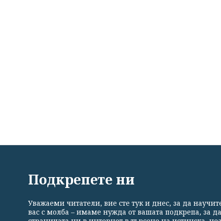
ВСИЧКИ НОВИНИ
ПОЛИТИКА
ИКОНОМИКА
Подкрепете ни
Уважаеми читатели, вие сте тук и днес, за да научи
Общи условия
Политика за поверителност
Реклама
вас с молба – имаме нужда от вашата подкрепа, за д
страницата ни в интернет в търсене на истинска, н