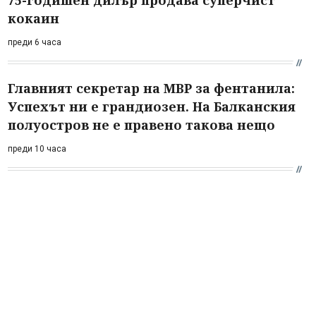
75-годишен дилър продава суперчист
кокаин
преди 6 часа
Главният секретар на МВР за фентанила:
Успехът ни е грандиозен. На Балканския
полуостров не е правено такова нещо
преди 10 часа