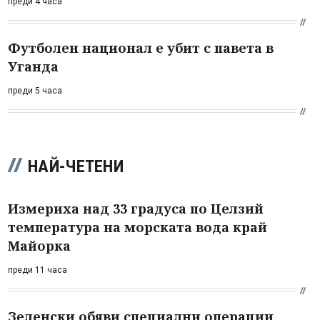
преди 4 часа
Футболен национал е убит с павета в
Уганда
преди 5 часа
НАЙ-ЧЕТЕНИ
Измериха над 33 градуса по Целзий
температура на морската вода край
Майорка
преди 11 часа
Зеленски обяви специални операции