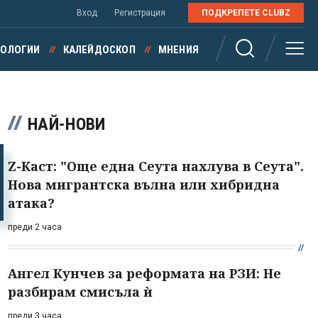
Вход
Регистрация
ПОДКРЕПЕТЕ CLUBZ
НОЛОГИИ
КАЛЕЙДОСКОП
МНЕНИЯ
НАЙ-НОВИ
Z-Каст: "Още една Сеута нахлува в Сеута".
Нова мигрантска вълна или хибридна
атака?
преди 2 часа
Ангел Кунчев за реформата на РЗИ: Не
разбирам смисъла ѝ
преди 3 часа