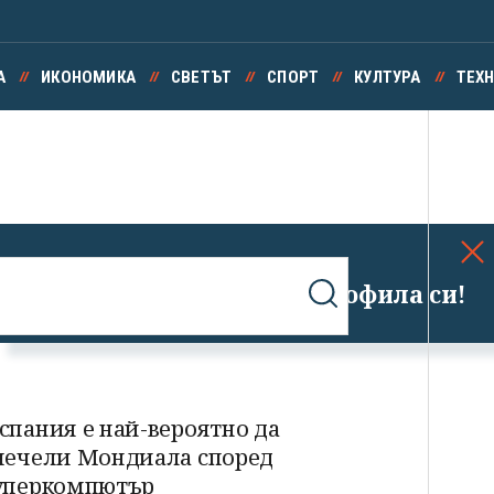
А
ИКОНОМИКА
СВЕТЪТ
СПОРТ
КУЛТУРА
ТЕХ
Успешно излязохте от профила си!
спания е най-вероятно да
печели Мондиала според
уперкомпютър