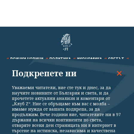
ВСИЧКИ НОВИНИ
ПОЛИТИКА
ИКОНОМИКА
СВЕТЪТ
Подкрепете ни
СПОРТ
КУЛТУРА
ТЕХНОЛОГИИ
КАЛЕЙДОСКОП
МНЕНИЯ
Уважаеми читатели, вие сте тук и днес, за да
научите новините от България и света, и да
прочетете актуални анализи и коментари от
„Клуб Z“. Ние се обръщаме към вас с молба –
имаме нужда от вашата подкрепа, за да
продължим. Вече години вие, читателите ни в 97
Общи условия
Политика за поверителност
държави на всички континенти по света,
отваряте всеки ден страницата ни в интернет в
Реклама
Партньори
Контакти
За Клуб Z
търсене на истинска, независима и качествена
Екип
Подкрепете ни