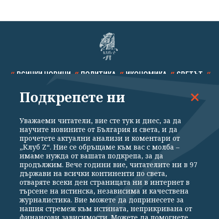
ВСИЧКИ НОВИНИ
ПОЛИТИКА
ИКОНОМИКА
СВЕТЪТ
Подкрепете ни
СПОРТ
КУЛТУРА
ТЕХНОЛОГИИ
КАЛЕЙДОСКОП
МНЕНИЯ
Уважаеми читатели, вие сте тук и днес, за да
научите новините от България и света, и да
прочетете актуални анализи и коментари от
„Клуб Z“. Ние се обръщаме към вас с молба –
имаме нужда от вашата подкрепа, за да
продължим. Вече години вие, читателите ни в 97
Общи условия
Политика за поверителност
държави на всички континенти по света,
отваряте всеки ден страницата ни в интернет в
Реклама
Партньори
Контакти
За Клуб Z
търсене на истинска, независима и качествена
Екип
Подкрепете ни
журналистика. Вие можете да допринесете за
нашия стремеж към истината, неприкривана от
финансови зависимости. Можете да помогнете