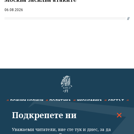
06.08.2026
ВСИЧКИ НОВИНИ
ПОЛИТИКА
ИКОНОМИКА
СВЕТЪТ
Подкрепете ни
СПОРТ
КУЛТУРА
ТЕХНОЛОГИИ
КАЛЕЙДОСКОП
МНЕНИЯ
Уважаеми читатели, вие сте тук и днес, за да