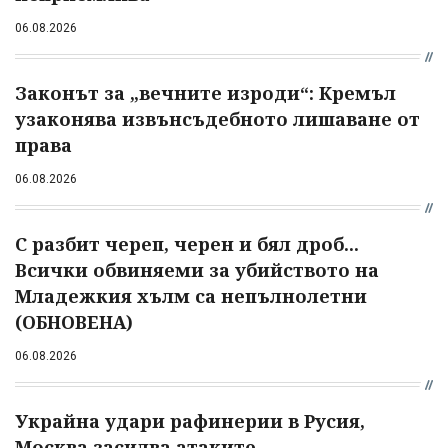
06.08.2026
Законът за „вечните изроди“: Кремъл
узаконява извънсъдебното лишаване от
права
06.08.2026
С разбит череп, черен и бял дроб...
Всички обвиняеми за убийството на
Младежкия хълм са непълнолетни
(ОБНОВЕНА)
06.08.2026
Украйна удари рафинерии в Русия,
Москва засилва атаките