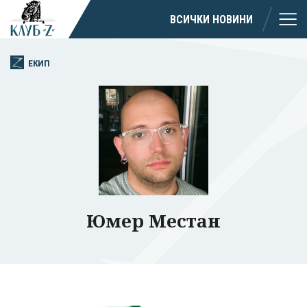
ВСИЧКИ НОВИНИ
ЕКИП
Успешно
излязохте от
профила си!
Юмер Местан