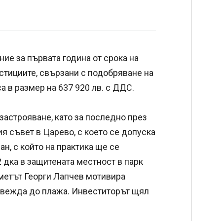
е за първата година от срока на
естициите, свързани с подобряване на
а в размер на 637 920 лв. с ДДС.
застрояване, като за последно през
я съвет в Царево, с което се допуска
н, с който на практика ще се
 дка в защитената местност в парк
 кметът Георги Лапчев мотивира
отвежда до плажа. Инвеститорът щял