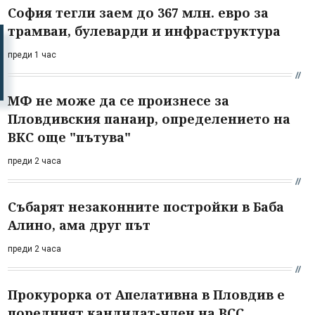
София тегли заем до 367 млн. евро за
трамваи, булеварди и инфраструктура
преди 1 час
МФ не може да се произнесе за
Пловдивския панаир, определението на
ВКС още "пътува"
преди 2 часа
Събарят незаконните постройки в Баба
Алино, ама друг път
преди 2 часа
Прокурорка от Апелативна в Пловдив е
поредният кандидат-член на ВСС