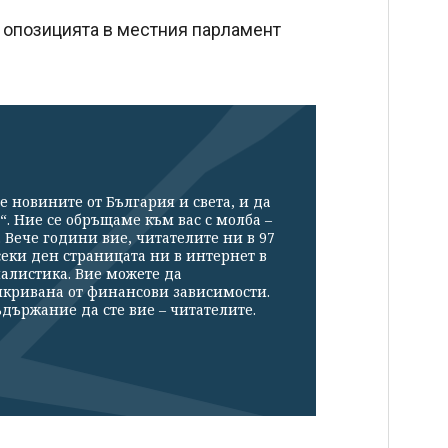
а опозицията в местния парламент
е новините от България и света, и да
“. Ние се обръщаме към вас с молба –
Вече години вие, читателите ни в 97
секи ден страницата ни в интернет в
налистика. Вие можете да
икривана от финансови зависимости.
държание да сте вие – читателите.