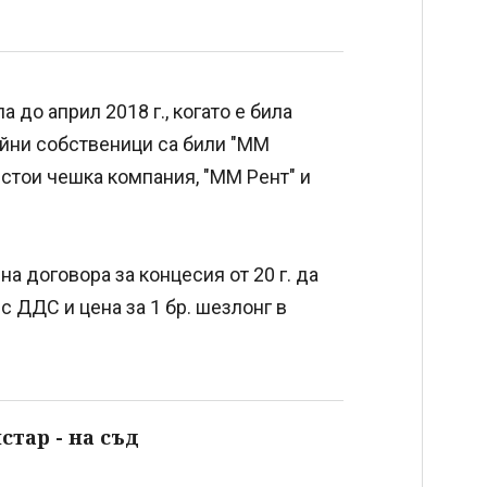
до април 2018 г., когато е била
ейни собственици са били "ММ
 стои чешка компания, "ММ Рент" и
а договора за концесия от 20 г. да
с ДДС и цена за 1 бр. шезлонг в
стар - на съд