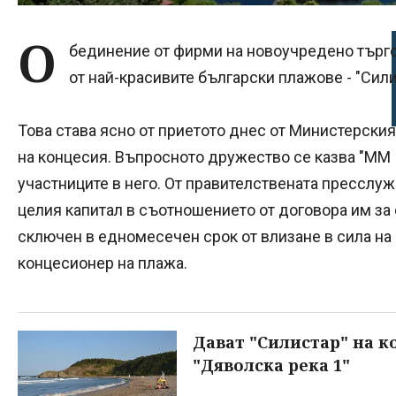
О
бединение от фирми на новоучредено търг
от най-красивите български плажове - "Сил
Това става ясно от приетото днес от Министерския
на концесия. Въпросното дружество се казва "ММ 
участниците в него. От правителствената пресслуж
целия капитал в съотношението от договора им з
сключен в едномесечен срок от влизане в сила на
концесионер на плажа.
Дават "Силистар" на к
"Дяволска река 1"