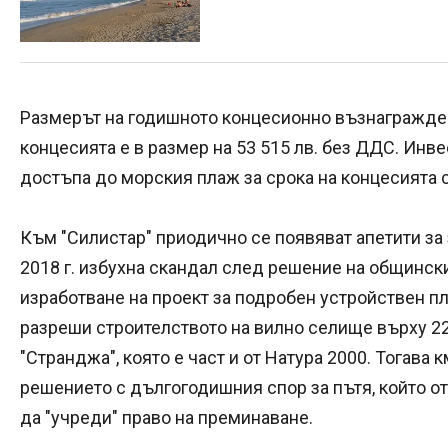
Размерът на годишното концесионно възнаграждени
концесията е в размер на 53 515 лв. без ДДС. Инв
достъпа до морския плаж за срока на концесията с
Към "Силистар" приодично се появяват апетити за 
2018 г. избухна скандал след решение на общински
изработване на проект за подробен устройствен пла
разреши строителството на вилно селище върху 22
"Странджа", която е част и от Натура 2000. Тогава
решението с дългогодишния спор за пътя, който 
да "учреди" право на преминаване.