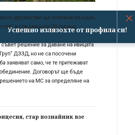
овско дружество ще стопанисва един
истар" в следващите 20 години.
Успешно излязохте от профила си!
 съвет решение за даване на ивицата
Груп" ДЗЗД, но не са посочени
ба заявяват само, че те притежават
а обединение. Договорът ще бъде
 решението на МС за определяне на
онцесия, стар познайник взе