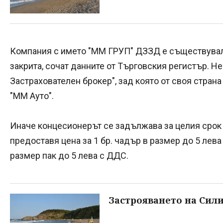
Компания с името "ММ ГРУП" ДЗЗД е съществувала 
закрита, сочат данните от Търговския регистър. Н
Застрахователен брокер", зад която от своя страна
"ММ Ауто".
Иначе концесионерът се задължава за целия срок н
предоставя цена за 1 бр. чадър в размер до 5 лева 
размер пак до 5 лева с ДДС.
Застрояването на Сили