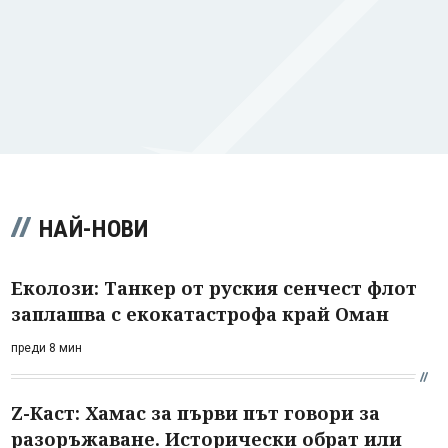
НАЙ-НОВИ
Еколози: Танкер от руския сенчест флот
заплашва с екокатастрофа край Оман
преди 8 мин
Z-Каст: Хамас за първи път говори за
разоръжаване. Исторически обрат или