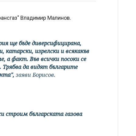
рансгаз" Владимир Малинов.
рия ще бъде диверсифицирана,
, катарски, изрелски и всякакъв
ме, а факт. Във всички посоки се
 Трябва да видят българите
ента",
заяви Борисов.
 си строим българската газова