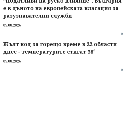
“Податливи на руско влияние". България
е в дъното на европейската класация за
разузнавателни служби
05.08.2026
Жълт код за горещо време в 22 области
днес - температурите стигат 38°
05.08.2026