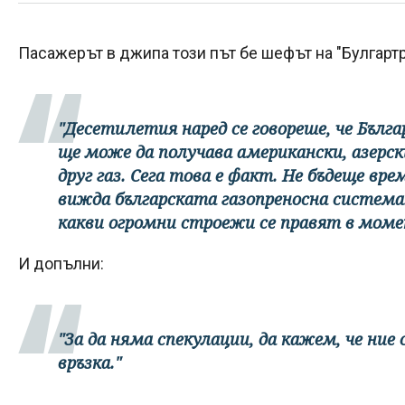
Пасажерът в джипа този път бе шефът на "Булгарт
"Десетилетия наред се говореше, че Бълга
ще може да получава американски, азерски
друг газ. Сега това е факт. Не бъдеще вре
вижда българската газопреносна система.
какви огромни строежи се правят в мом
И допълни:
"За да няма спекулации, да кажем, че ние
връзка."