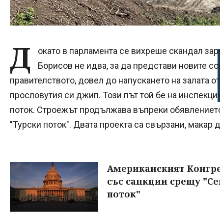
Д
окато в парламента се вихреше скандал зар
Борисов не идва, за да представи новите с
правителството, довел до напускането на залата о
прословутия си джип. Този път той бе на инспекция
поток. Строежът продължава въпреки обявлението 
"Турски поток". Двата проекта са свързани, макар 
Американският Конгре
със санкции срещу "Се
поток"