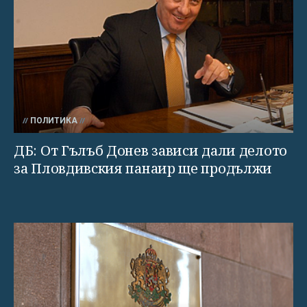
ПОЛИТИКА
ДБ: От Гълъб Донев зависи дали делото
за Пловдивския панаир ще продължи