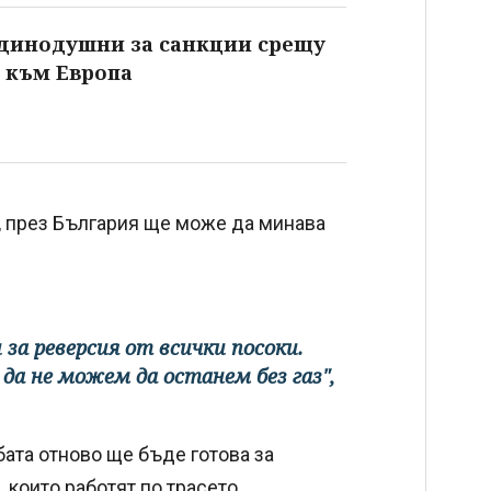
единодушни за санкции срещу
и към Европа
ра, през България ще може да минава
за реверсия от всички посоки.
 да не можем да останем без газ",
бата отново ще бъде готова за
 които работят по трасето.