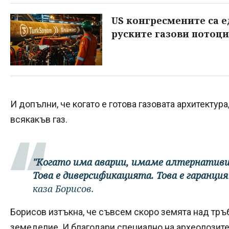
US конгресмените са 
руските газови потоц
И допълни, че когато е готова газовата архитекту
всякакъв газ.
"Когато има аварии, имаме алтернативи 
Това е диверсификацията. Това е гаранция
каза Борисов.
Борисов изтъкна, че съвсем скоро земята над тръ
земеделие. И благодари специално на археолозите,