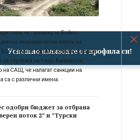
ади това, че премиерът Бойко
оциално-икономически мерки на
Успешно излязохте от профила си!
т БСП, самият Борисов отново караше
 на строежа на т.нар. Балкански
на САЩ, че налагат санкции на
да са с различни имена.
с одобри бюджет за отбрана
верен поток 2" и "Турски