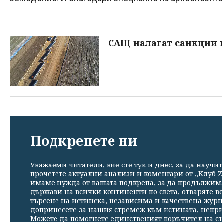
САЩ налагат санкции 
Подкрепете ни
Уважаеми читатели, вие сте тук и днес, за да научит
прочетете актуални анализи и коментари от „Клуб Z
имаме нужда от вашата подкрепа, за да продължим. 
държави на всички континенти по света, отваряте в
търсене на истинска, независима и качествена жур
допринесете за нашия стремеж към истината, непр
Можете да помогнете единственият поръчител на съ