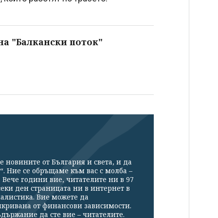
на "Балкански поток"
е новините от България и света, и да
“. Ние се обръщаме към вас с молба –
Вече години вие, читателите ни в 97
секи ден страницата ни в интернет в
налистика. Вие можете да
икривана от финансови зависимости.
държание да сте вие – читателите.