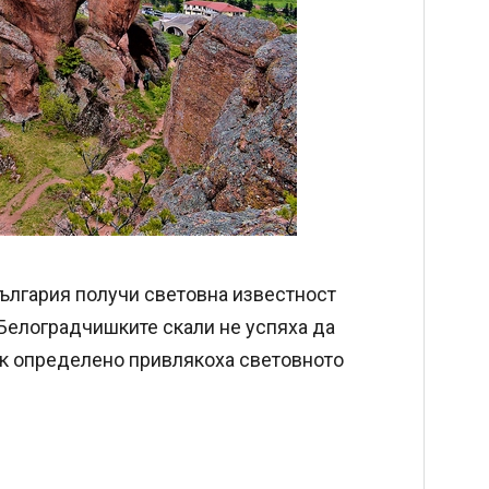
България получи световна известност
 Белоградчишките скали не успяха да
ък определено привлякоха световното