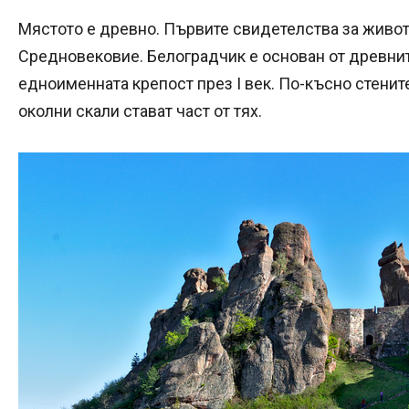
Мястото е древно. Първите свидетелства за живот 
Средновековие. Белоградчик е основан от древнит
едноименната крепост през I век. По-късно стенит
околни скали стават част от тях.