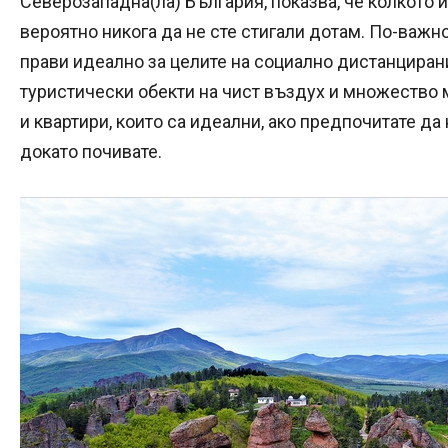
Северозападна(ла) България, показва, че колкото и
вероятно никога да не сте стигали дотам. По-важно
прави идеално за целите на социално дистанциран
туристически обекти на чист въздух и множество 
и квартири, които са идеални, ако предпочитате да
докато почивате.