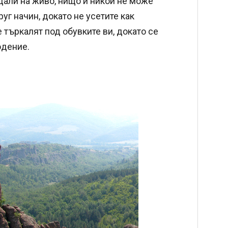
ждали на живо, нищо и никой не може
уг начин, докато не усетите как
търкалят под обувките ви, докато се
юдение.