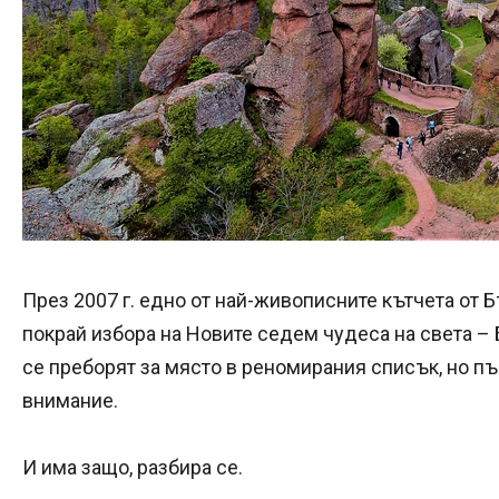
През 2007 г. едно от най-живописните кътчета от 
покрай избора на Новите седем чудеса на света –
се преборят за място в реномирания списък, но п
внимание.
И има защо, разбира се.