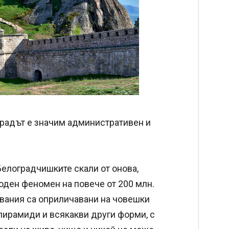
 градът е значим административен и
Белоградчишките скали от онова,
роден феномен на повече от 200 млн.
увания са оприличавани на човешки
 пирамиди и всякакви други форми, с