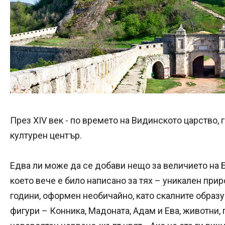
През XIV век - по времето на Видинското царство,
културен център.
Едва ли може да се добави нещо за величието на 
което вече е било написано за тях – уникален при
години, оформен необичайно, като скалните образ
фигури – Конника, Мадоната, Адам и Ева, животни,