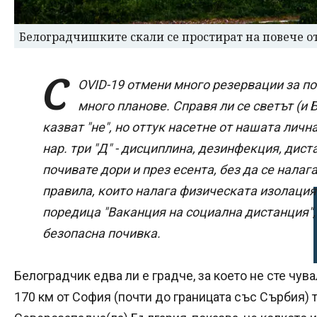
Белоградчишките скали се простират на повече о
C
OVID-19 отмени много резервации за по
много планове. Справя ли се светът (и 
казват "не", но оттук насетне от нашата личн
нар. три "Д" - дисциплина, дезинфекция, дист
почивате дори и през есента, без да се налаг
правила, които налага физическата изолация
поредица "Ваканция на социална дистанция",
безопасна почивка.
Белоградчик едва ли е градче, за което не сте чува
170 км от София (почти до границата със Сърбия) т