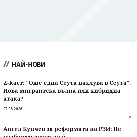
НАЙ-НОВИ
Z-Каст: "Още една Сеута нахлува в Сеута".
Нова мигрантска вълна или хибридна
атака?
07.08.2026
Ангел Кунчев за реформата на РЗИ: Не
разбирам смисъла ѝ