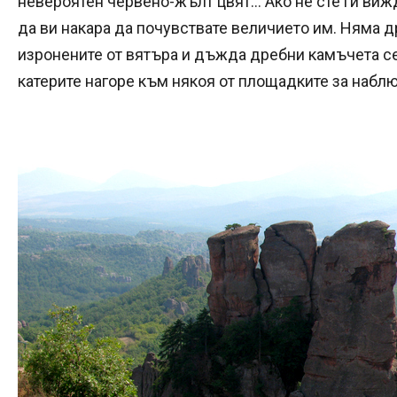
невероятен червено-жълт цвят... Ако не сте ги ви
да ви накара да почувствате величието им. Няма др
изронените от вятъра и дъжда дребни камъчета се 
катерите нагоре към някоя от площадките за набл