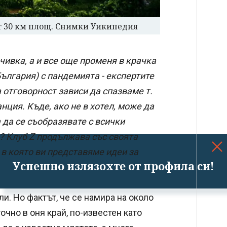
т 30 км площ. Снимки Уикипедия
чивка, а и все още променя в крачка
България) с пандемията - експертите
а отговорност зависи да спазваме т.
анция. Къде, ако не в хотел, може да
а да се съобразявате с всички
? Клуб Z продължава със своята
 в която ви представяме идеи за
Успешно излязохте от профила си!
ли. Но фактът, че се намира на около
очно в оня край, по-известен като