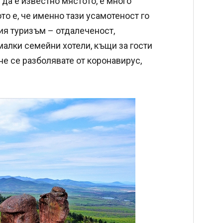
 да е известно мястото, е много
то е, че именно тази усамотеност го
ия туризъм – отдалеченост,
малки семейни хотели, къщи за гости
 не се разболявате от коронавирус,