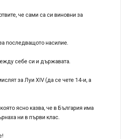
твите, че сами са си виновни за
за последващото насилие.
между себе си и държавата.
слят за Луи XIV (да се чете 14-и, а
която ясно казва, че в България има
рнаха ни в първи клас.
е!