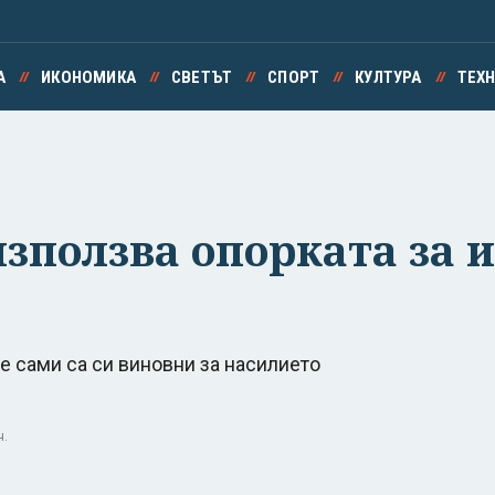
А
ИКОНОМИКА
СВЕТЪТ
СПОРТ
КУЛТУРА
ТЕХ
 използва опорката за
е сами са си виновни за насилието
ч.