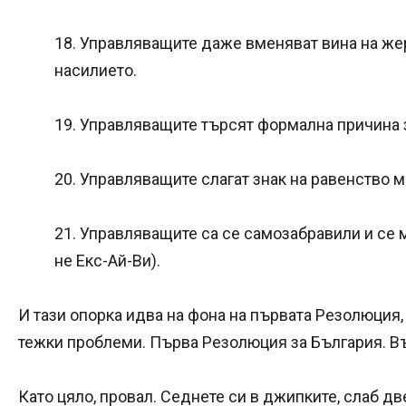
18. Управляващите даже вменяват вина на жер
насилието.
19. Управляващите търсят формална причина 
20. Управляващите слагат знак на равенство 
21. Управляващите са се самозабравили и се ми
не Екс-Ай-Ви).
И тази опорка идва на фона на първата Резолюция, 
тежки проблеми. Първа Резолюция за България. Въ
Като цяло, провал. Седнете си в джипките, слаб дв