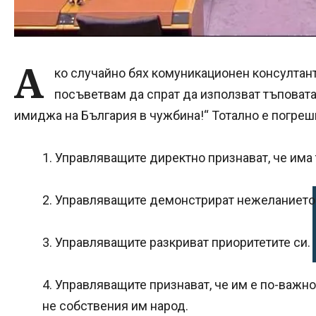
А
ко случайно бях комуникационен консултант
посъветвам да спрат да използват тъповата 
имиджа на България в чужбина!“ Тотално е погрешн
1. Управляващите директно признават, че има
2. Управляващите демонстрират нежеланието 
3. Управляващите разкриват приоритетите си.
4. Управляващите признават, че им е по-важно
не собствения им народ.