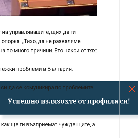
 на управляващите, щях да ги
опорка: „Тихо, да не разваляме
а по много причини. Ето някои от тях:
 тежки проблеми в България.
си да се комуникира по проблемите.
Успешно излязохте от профила си!
 как ще ги възприемат чужденците, а