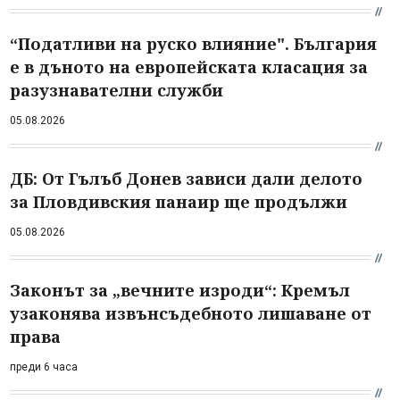
“Податливи на руско влияние". България
е в дъното на европейската класация за
разузнавателни служби
05.08.2026
ДБ: От Гълъб Донев зависи дали делото
за Пловдивския панаир ще продължи
05.08.2026
Законът за „вечните изроди“: Кремъл
узаконява извънсъдебното лишаване от
права
преди 6 часа