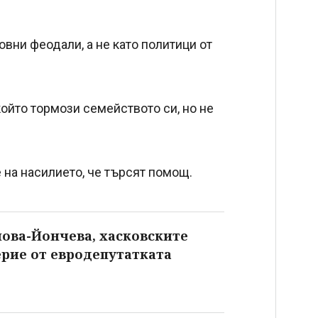
вни феодали, а не като политици от
който тормози семейството си, но не
 на насилието, че търсят помощ.
ова-Йончева, хасковските
ерие от евродепутатката