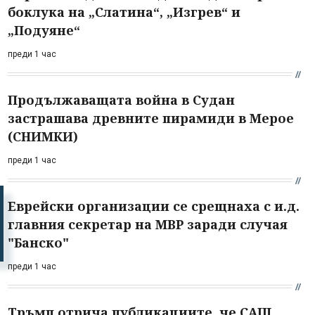
боклука на „Слатина“, „Изгрев“ и
„Подуяне“
преди 1 час
Продължаващата война в Судан
застрашава древните пирамиди в Мерое
(СНИМКИ)
преди 1 час
Еврейски организации се срещнаха с и.д.
главния секретар на МВР заради случая
"Банско"
преди 1 час
Тръмп отрича публикациите, че САЩ