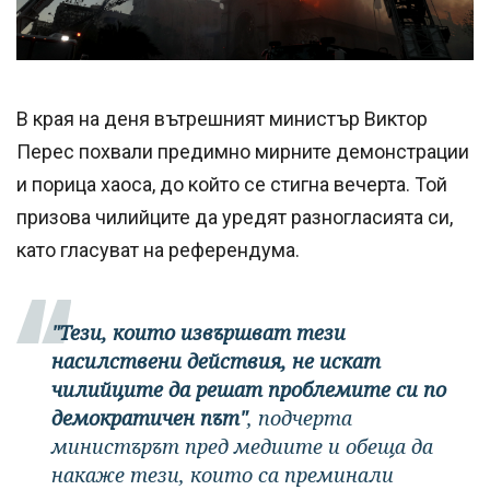
В края на деня вътрешният министър Виктор
Перес похвали предимно мирните демонстрации
и порица хаоса, до който се стигна вечерта. Той
призова чилийците да уредят разногласията си,
като гласуват на референдума.
"Тези, които извършват тези
насилствени действия, не искат
чилийците да решат проблемите си по
демократичен път"
, подчерта
министърът пред медиите и обеща да
накаже тези, които са преминали