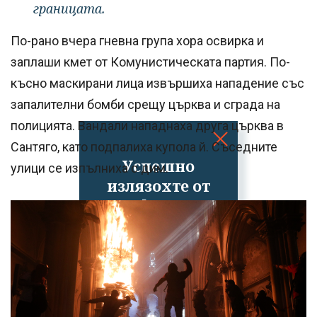
границата.
По-рано вчера гневна група хора освирка и
заплаши кмет от Комунистическата партия. По-
късно маскирани лица извършиха нападение със
запалителни бомби срещу църква и сграда на
полицията. Вандали нападнаха друга църква в
Сантяго, като подпалиха купола й. Съседните
Успешно
улици се изпълниха с дим.
излязохте от
профила си!