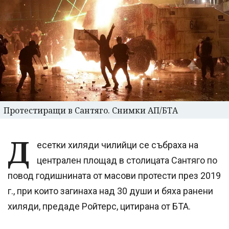
Протестиращи в Сантяго. Снимки АП/БТА
Д
есетки хиляди чилийци се събраха на
централен площад в столицата Сантяго по
повод годишнината от масови протести през 2019
г., при които загинаха над 30 души и бяха ранени
хиляди, предаде Ройтерс, цитирана от БТА.