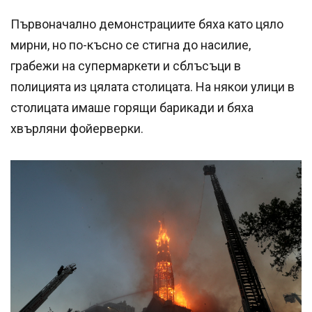
Първоначално демонстрациите бяха като цяло
мирни, но по-късно се стигна до насилие,
грабежи на супермаркети и сблъсъци в
полицията из цялата столицата. На някои улици в
столицата имаше горящи барикади и бяха
хвърляни фойерверки.