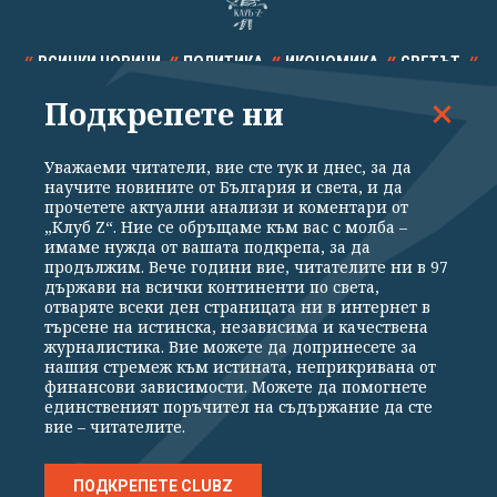
ВСИЧКИ НОВИНИ
ПОЛИТИКА
ИКОНОМИКА
СВЕТЪТ
Подкрепете ни
СПОРТ
КУЛТУРА
ТЕХНОЛОГИИ
КАЛЕЙДОСКОП
МНЕНИЯ
Уважаеми читатели, вие сте тук и днес, за да
научите новините от България и света, и да
прочетете актуални анализи и коментари от
„Клуб Z“. Ние се обръщаме към вас с молба –
имаме нужда от вашата подкрепа, за да
продължим. Вече години вие, читателите ни в 97
Общи условия
Политика за поверителност
държави на всички континенти по света,
отваряте всеки ден страницата ни в интернет в
Реклама
Партньори
Контакти
За Клуб Z
търсене на истинска, независима и качествена
Екип
Подкрепете ни
журналистика. Вие можете да допринесете за
нашия стремеж към истината, неприкривана от
финансови зависимости. Можете да помогнете
единственият поръчител на съдържание да сте
Издател на www.clubz.bg е „Клуб Зебра Медия“ ЕООД, София, ул. "Алеко
вие – читателите.
Константинов" 3. Всички права запазени 2026 „Клуб Зебра Медия“
ЕООД.
Препечатването на материали, снимки и видео от www.clubz.bg без
разрешение ще бъде преследвано по съдебен път, съгласно
ПОДКРЕПЕТЕ CLUBZ
ОБЩИТЕ УСЛОВИЯ