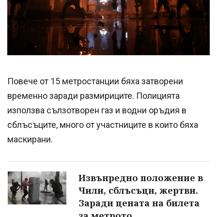
Повече от 15 метростанции бяха затворени
временно заради размириците. Полицията
използва сълзотворен газ и водни оръдия в
сблъсъците, много от участниците в които бяха
маскирани.
Извънредно положение в
Чили, сблъсъци, жертви.
Заради цената на билета
за метрото