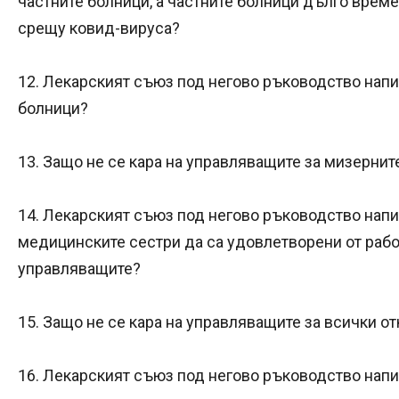
частните болници, а частните болници дълго време
срещу ковид-вируса?
12. Лекарският съюз под негово ръководство нап
болници?
13. Защо не се кара на управляващите за мизернит
14. Лекарският съюз под негово ръководство нап
медицинските сестри да са удовлетворени от работ
управляващите?
15. Защо не се кара на управляващите за всички о
16. Лекарският съюз под негово ръководство напи