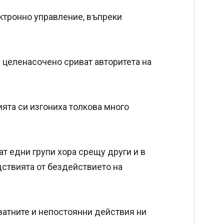
ектронно управление, въпреки
и целенасочено сриват авторитета на
ията си изгониха толкова много
ат едни групи хора срещу други и в
дствията от бездействието на
кватните и непостоянни действия ни