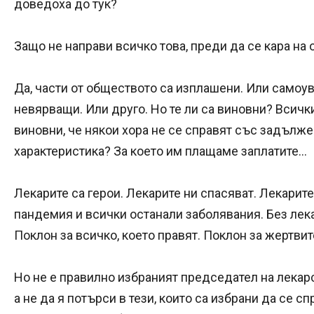
доведоха до тук?
Защо не направи всичко това, преди да се кара на
Да, части от обществото са изплашени. Или самоу
невярващи. Или друго. Но те ли са виновни? Всичк
виновни, че някои хора не се справят със задълж
характеристика? За което им плащаме заплатите…
Лекарите са герои. Лекарите ни спасяват. Лекарит
пандемия и всички останали заболявания. Без лек
Поклон за всичко, което правят. Поклон за жертвит
Но не е правилно избраният председател на лекарс
а не да я потърси в тези, които са избрани да се с