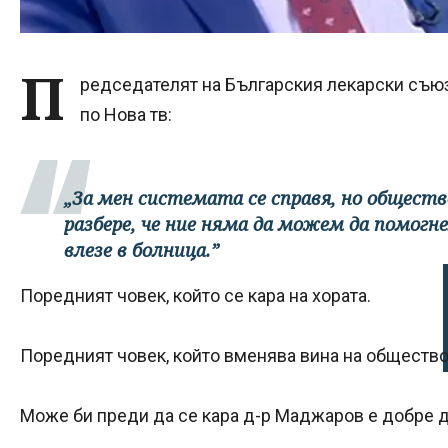
П
редседателят на Българския лекарски съю
по Нова тв:
„За мен системата се справя, но обществ
разбере, че ние няма да можем да помогн
влезе в болница.”
Поредният човек, който се кара на хората.
Поредният човек, който вменява вина на общество
Може би преди да се кара д-р Маджаров е добре д