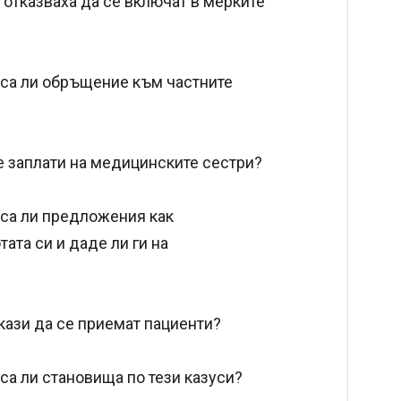
 отказваха да се включат в мерките
иса ли обръщение към частните
е заплати на медицинските сестри?
иса ли предложения как
ата си и даде ли ги на
ткази да се приемат пациенти?
са ли становища по тези казуси?