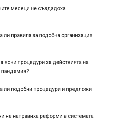
дните месеци не създадоха
а ли правила за подобна организация
ха ясни процедури за действията на
а пандемия?
са ли подобни процедури и предложи
ини не направиха реформи в системата