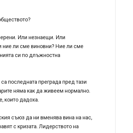
 обществото?
верени. Или незнаещи. Или
и ние ли сме виновни? Ние ли сме
енията си по длъжностна
е са последната преграда пред тази
арите няма как да живеем нормално.
е, които дадоха.
кия съюз да ни вменява вина на нас,
правят с кризата. Лидерството на