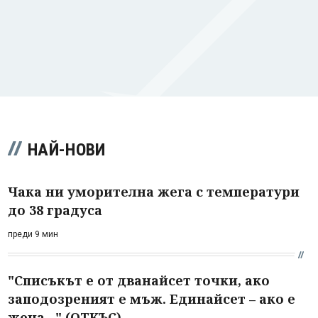
НАЙ-НОВИ
Чака ни уморителна жега с температури
до 38 градуса
преди 9 мин
"Списъкът е от дванайсет точки, ако
заподозреният е мъж. Единайсет – ако е
жена..." (ОТКЪС)