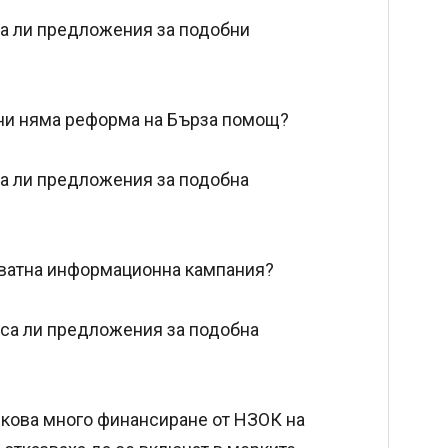
са ли предложения за подобни
дини няма реформа на Бърза помощ?
са ли предложения за подобна
екватна информационна кампания?
иса ли предложения за подобна
олкова много финансиране от НЗОК на