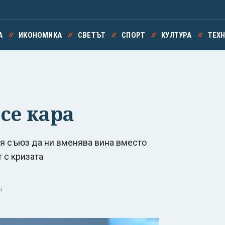
А
ИКОНОМИКА
СВЕТЪТ
СПОРТ
КУЛТУРА
ТЕХ
се кара
ия съюз да ни вменява вина вместо
т с кризата
ч.