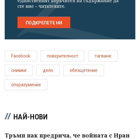
единственият поръчител на съдържание да
сте вие – читателите.
ПОДКРЕПЕТЕ НИ
Facebook
поверителност
тагване
снимки
дело
обезщетение
споразумение
НАЙ-НОВИ
Тръмп пак предрича, че войната с Иран