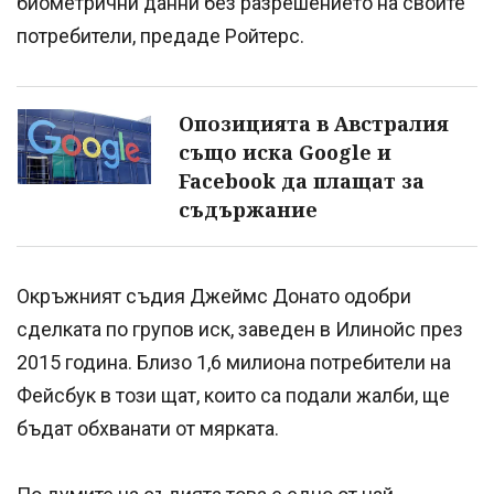
биометрични данни без разрешението на своите
потребители, предаде Ройтерс.
Опозицията в Австралия
също иска Google и
Facebook да плащат за
съдържание
Окръжният съдия Джеймс Донато одобри
сделката по групов иск, заведен в Илинойс през
2015 година. Близо 1,6 милиона потребители на
Фейсбук в този щат, които са подали жалби, ще
бъдат обхванати от мярката.