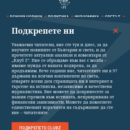
ВСИЧКИ НОВИНИ
ПОЛИТИКА
ИКОНОМИКА
СВЕТЪТ
Подкрепете ни
СПОРТ
КУЛТУРА
ТЕХНОЛОГИИ
КАЛЕЙДОСКОП
МНЕНИЯ
Уважаеми читатели, вие сте тук и днес, за да
научите новините от България и света, и да
прочетете актуални анализи и коментари от
„Клуб Z“. Ние се обръщаме към вас с молба –
имаме нужда от вашата подкрепа, за да
продължим. Вече години вие, читателите ни в 97
Общи условия
Политика за поверителност
държави на всички континенти по света,
отваряте всеки ден страницата ни в интернет в
Реклама
Партньори
Контакти
За Клуб Z
търсене на истинска, независима и качествена
Екип
Подкрепете ни
журналистика. Вие можете да допринесете за
нашия стремеж към истината, неприкривана от
финансови зависимости. Можете да помогнете
единственият поръчител на съдържание да сте
Издател на www.clubz.bg е „Клуб Зебра Медия“ ЕООД, София, ул. "Алеко
вие – читателите.
Константинов" 3. Всички права запазени 2026 „Клуб Зебра Медия“
ЕООД.
Препечатването на материали, снимки и видео от www.clubz.bg без
разрешение ще бъде преследвано по съдебен път, съгласно
ПОДКРЕПЕТЕ CLUBZ