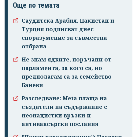
Още по темата
Саудитска Арабия, Пакистан и
Турция подписват днес
споразумение за съвместна
отбрана
Не знам ядките, поръчани от
парламента, за кого са, но
Успешно
предполагам са за семейство
излязохте от
Баневи
профила си!
Разследване: Meta плаща на
създатели на съдържание с
неонацистки връзки и
антиваксърски послания
"Почти революционно": Пеевски