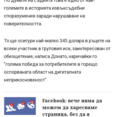
По думите на съдията това е едно от най-
големите в историята извънсъдебни
споразумения заради нарушаване на
поверителността.
То ще осигури най-малко 345 долара в ръцете на
всеки участник в груповия иск, заинтересован от
обезщетение, написа Донато, наричайки го
"голяма победа за потребителите в горещо
оспорваната област на дигиталната
неприкосновеност".
Facebook: вече няма да
можем да харесваме
страница, без да я