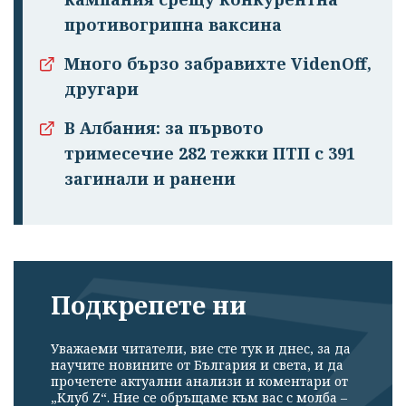
противогрипна ваксина
Много бързо забравихте VidenOff,
другари
В Албания: за първото
тримесечие 282 тежки ПТП с 391
загинали и ранени
Подкрепете ни
Уважаеми читатели, вие сте тук и днес, за да
научите новините от България и света, и да
Успешно
прочетете актуални анализи и коментари от
излязохте от
„Клуб Z“. Ние се обръщаме към вас с молба –