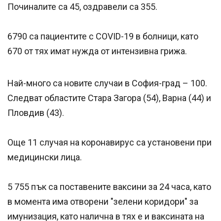
Починалите са 45, оздравели са 355.
6790 са пациентите с COVID-19 в болници, като
670 от тях имат нужда от интензивна грижа.
Най-много са новите случаи в София-град – 100.
Следват областите Стара Загора (54), Варна (44) и
Пловдив (43).
Още 11 случая на коронавирус са установени при
медицински лица.
5 755 пък са поставените ваксини за 24 часа, като
в момента има отворени "зелени коридори" за
имунизация, като налична в тях е и ваксината на