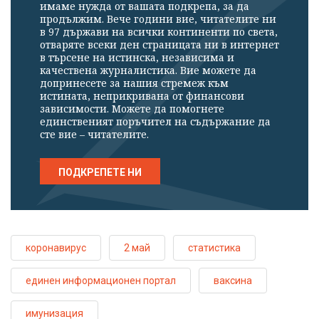
имаме нужда от вашата подкрепа, за да
профила си!
продължим. Вече години вие, читателите ни
в 97 държави на всички континенти по света,
отваряте всеки ден страницата ни в интернет
в търсене на истинска, независима и
качествена журналистика. Вие можете да
допринесете за нашия стремеж към
истината, неприкривана от финансови
зависимости. Можете да помогнете
единственият поръчител на съдържание да
сте вие – читателите.
ПОДКРЕПЕТЕ НИ
коронавирус
2 май
статистика
единен информационен портал
ваксина
имунизация