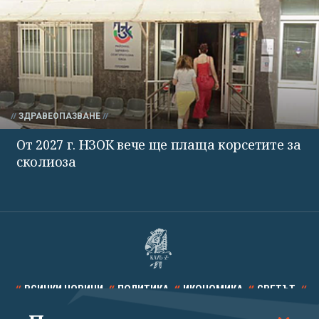
ЗДРАВЕОПАЗВАНЕ
От 2027 г. НЗОК вече ще плаща корсетите за
сколиоза
ВСИЧКИ НОВИНИ
ПОЛИТИКА
ИКОНОМИКА
СВЕТЪТ
СПОРТ
КУЛТУРА
ТЕХНОЛОГИИ
КАЛЕЙДОСКОП