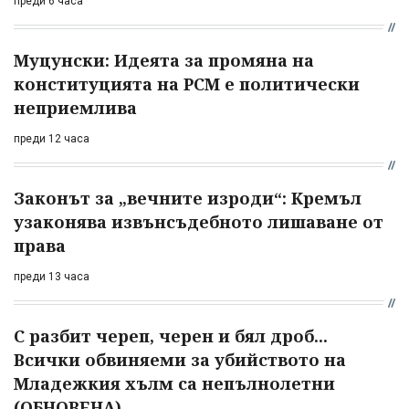
преди 6 часа
Муцунски: Идеята за промяна на
конституцията на РСМ е политически
неприемлива
преди 12 часа
Законът за „вечните изроди“: Кремъл
узаконява извънсъдебното лишаване от
права
преди 13 часа
С разбит череп, черен и бял дроб...
Всички обвиняеми за убийството на
Младежкия хълм са непълнолетни
(ОБНОВЕНА)