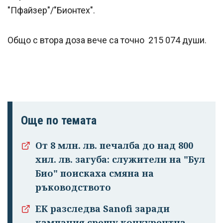
"Пфайзер"/"Бионтех".
Общо с втора доза вече са точно 215 074 души.
Още по темата
От 8 млн. лв. печалба до над 800
хил. лв. загуба: служители на "Бул
Био" поискаха смяна на
ръководството
ЕК разследва Sanofi заради
кампания срещу конкурентна