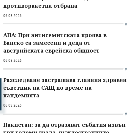
противоракетна отбрана
06.08.2026
АПА: При антисемитската проява в
Банско са замесени и деца от
австрийската еврейска общност
06.08.2026
Разследване застрашава главния здравен
съветник на САЩ по време на
пандемията
06.08.2026
Пакистан: за да отразяват събития извън
три големи града, чуждестранните