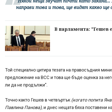
"Някои неща звучат почти като закана... 
направи това и това, ще видят какво ще с
В парламента: "Гешев 
Той специално цитира тезата на правосъдния минис
предложение на ВСС и това ще бъде оценка за не
ли да не продължи".
Точно както Гешев в четвъртък
(когато попита Ян
Павлина Панова),
и днес нещата бяха поставени на