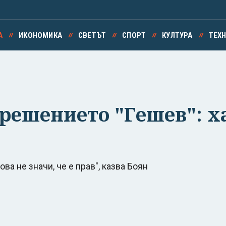
А
ИКОНОМИКА
СВЕТЪТ
СПОРТ
КУЛТУРА
ТЕХ
 решението "Гешев": х
а не значи, че е прав", казва Боян