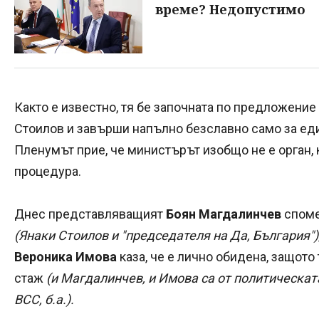
време? Недопустимо
Както е известно, тя бе започната по предложени
Стоилов и завърши напълно безславно само за еди
Пленумът прие, че министърът изобщо не е орган,
процедура.
Днес представляващият
Боян Магдалинчев
споме
(Янаки Стоилов и "председателя на Да, България")
Вероника Имова
каза, че е лично обидена, защото 
стаж
(и Магдалинчев, и Имова са от политическат
ВСС, б.а.).