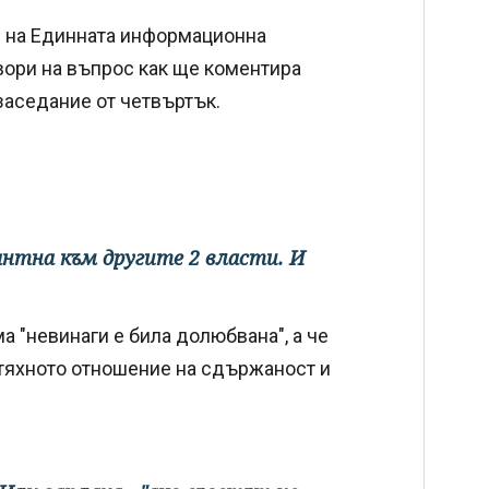
е на Единната информационна
вори на въпрос как ще коментира
заседание от четвъртък.
антна към другите 2 власти. И
 "невинаги е била долюбвана", а че
 тяхното отношение на сдържаност и