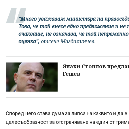
"Много уважавам министъра на правосъдие
Това, че той внесе едно предложение и не
очакваше, не означава, че той непременно 
оценка",
отсече Магдалинчев.
Янаки Стоилов предлаг
Гешев
Според него става дума за липса на каквито и да е 
целесъобразност за отстраняване на един от трима