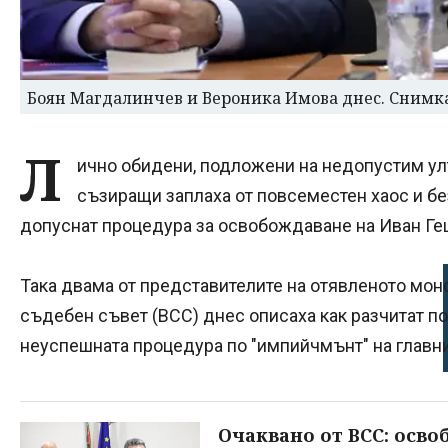
Боян Магдалинчев и Вероника Имова днес. Снимк
Л
ично обидени, подложени на недопустим ул
съзиращи заплаха от повсеместен хаос и без
допуснат процедура за освобождаване на Иван Ге
Така двама от представителите на отявленото мо
съдебен съвет (ВСС) днес описаха как разчитат п
неуспешната процедура по "импийчмънт" на главни
Очаквано от ВСС: осво