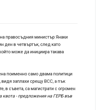
е на правосъдния министър Янаки
н ден в четвъртък, след като
 който може да инициира такава
на поименно само двама политици
, видя заплахи срещу ВСС, а пък
те, в съвета, са магистрати с огромен
а квота - предложения на ГЕРБ във