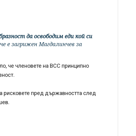
образност да освободим еди кой си
 че е загрижен Магдалинчев за
ило, че членовете на ВСС принципно
зност.
за рисковете пред държавността след
шев.