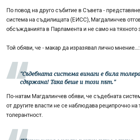
По повод на друго събитие в Съвета - представян
система на съдилищата (ЕИСС), Магдалинчев отго
обсъжданията в Парламента и не само на тяхното 
Той обяви, че - макар да изразявал лично мнение...:
"Съдебната система винаги е била толер
сдържана! Така беше и този път."
По-натам Магдалинчев обяви, че съдебната система
от другите власти не се наблюдава реципрочно на
толерантност.