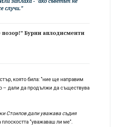
Или заплаха - "ако съветът не
е случи."
е позор!" Бурни аплодисменти
тър, която била: "ние ще направим
го – дали да продължи да съществува
аки Стоилов дали уважава съдия
 плоскостта "уважаваш ли ме".