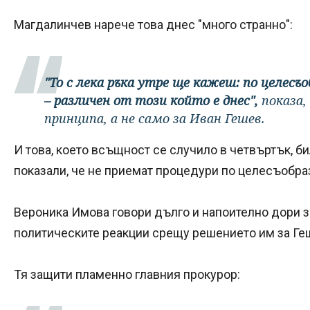
Магдалинчев нарече това днес "много странно":
"То с лека ръка утре ще кажеш: по целесъ
– различен от този който е днес",
показа,
принципа, а не само за Иван Гешев.
И това, което всъщност се случило в четвъртък, б
показали, че не приемат процедури по целесъобра
Вероника Имова говори дълго и напоително дори 
политическите реакции срещу решението им за Ге
Тя защити пламенно главния прокурор: