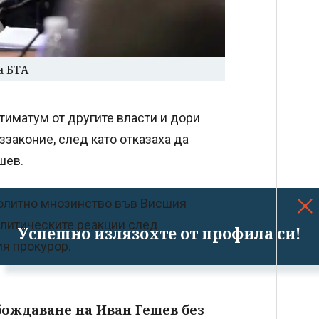
а БТА
тиматум от другите власти и дори
законие, след като отказаха да
шев.
нолитно мнозинство във Висшия
олитическите реакции след
Успешно излязохте от профила си!
я прокурор.
бождаване на Иван Гешев без