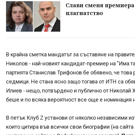
Слави сменя премиера
плагиатство
В крайна сметка мандатът за съставяне на правите
Николов - най-новият кандидат-премиер на "Има та
партията Станислав Трифонов бе обявено, че това
седмици. Не стана ясно защо тогава от ИТН са обя
Илиев - нещо, потвърдено и публично от Николай
беше и по всяка вероятност все още е номинация 
В петък Клуб Z установи от няколко независими из
които цитира във всички свои биографии (на сайта 