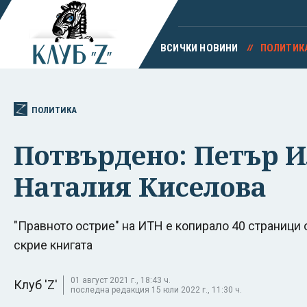
ВСИЧКИ НОВИНИ
ПОЛИТИК
ПОЛИТИКА
Потвърдено: Петър Ил
Наталия Киселова
"Правното острие" на ИТН е копирало 40 страници 
скрие книгата
01 август 2021 г., 18:43 ч.
Клуб 'Z'
последна редакция 15 юли 2022 г., 11:30 ч.