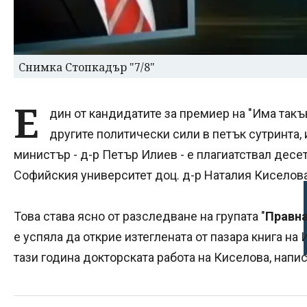
Снимка Стопкадър "7/8"
Е
дин от кандидатите за премиер на "Има такъ
другите политически сили в петък сутринта,
министър - д-р Петър Илиев - е плагиатствал десе
Софийския университет доц. д-р Наталия Киселова
Това става ясно от разследване на групата "
Правна
е успяла да открие изтеглената от пазара книга на
тази година докторската работа на Киселова, напис