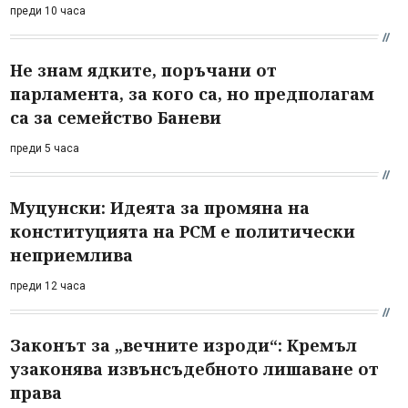
преди 10 часа
Не знам ядките, поръчани от
парламента, за кого са, но предполагам
са за семейство Баневи
преди 5 часа
Муцунски: Идеята за промяна на
конституцията на РСМ е политически
неприемлива
преди 12 часа
Законът за „вечните изроди“: Кремъл
узаконява извънсъдебното лишаване от
права