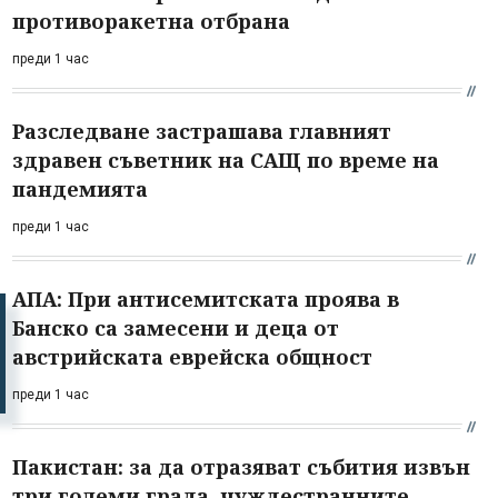
противоракетна отбрана
преди 1 час
Разследване застрашава главният
здравен съветник на САЩ по време на
пандемията
преди 1 час
АПА: При антисемитската проява в
Банско са замесени и деца от
австрийската еврейска общност
преди 1 час
Пакистан: за да отразяват събития извън
три големи града, чуждестранните