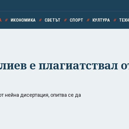
А
ИКОНОМИКА
СВЕТЪТ
СПОРТ
КУЛТУРА
ТЕХ
иев е плагиатствал от
от нейна дисертация, опитва се да