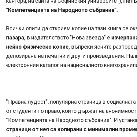
кантора, на сайта на Софийския университет),
Петър
"Компетенцията на Народното събрание”.
Всички опити да открием копие на тази книга се ок
пазара,
в издателството "Нова звезда" е
изчерпан
нейно физическо копие,
въпреки ясните разпоред
депозиране на печатни и други произведения. Нали
електронния каталог на националното книгохранил
"Правна лудост", популярна страница в социалнат
от студенти по право, които държат на анонимностт
"Компетенцията на Народното събрание". И устано
страници от нея са копирани с минимални проме