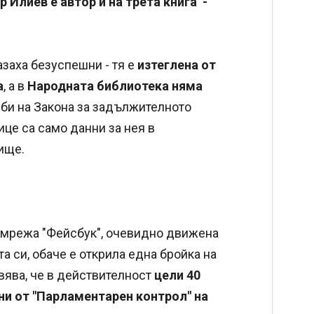
 Илиев е автор и на трета книга -
азаха безуспешни - тя е
изтеглена от
а
, а в
Народната библиотека няма
би на Закона за задължителното
це са само данни за нея в
ище.
а мрежа "Фейсбук", очевидно движена
а си, обаче е открила една бройка на
вява, че в действителност
цели 40
ни от "Парламентарен контрол" на