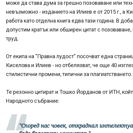
може да става дума за грешно позоваване или техн
невъзможно - изданието на Илиев е от 2015 г., а 
работа като отделна книга едва тази година. В доба
допустим кратък или обширен цитат с позоваване, 
труд.
От екипа на "Правна лудост" посочват една страни
Киселова и Илиев - но отбелязват, че още 40 изгл
стилистични промени, типични за плагиатстването.
Те резонно цитират и Тошко Йорданов от ИТН, койт
Народното събрание:
"Според нас човек, откраднал интелекту