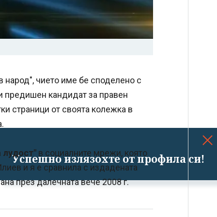
в народ", чието име бе споделено с
 и предишен кандидат за правен
тки страници от своята колежка в
.
 лудост"
в социалните мрежи, която
Успешно излязохте от профила си!
 Илиев и я е сравнила с издадената
ана през далечната вече 2008 г.