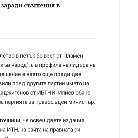
 заради съмнения в
лство в петък бе взет от Пламен
къв народ", а в профила на лидера на
 решение е взето още преди две
вили пред другите партии името на
 Хаджигенов от ИБГНИ. Илиев обаче
на партията за правосъден министър.
точници, че освен двете издания,
на ИТН, на сайта на правната си