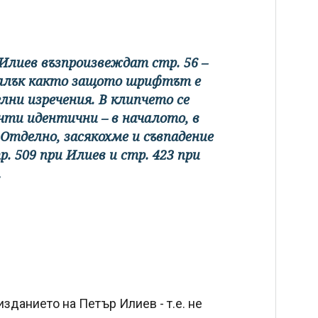
ри Илиев възпроизвеждат стр. 56 –
-малък както защото шрифтът е
лни изречения. В клипчето се
ти идентични – в началото, в
 Отделно, засякохме и съвпадение
. 509 при Илиев и стр. 423 при
.
изданието на Петър Илиев - т.е. не