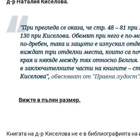
д-р Наталия Киселова.
"При прегледа се оказа, че стр. 48 – 81 п
130 при Киселова. Обемът при него е по
по-дребен, така и защото е изпускал отде
виждат три отделни места, които са поч
края и някъде между тях относно Белгия.
в заключителните части на книгите – стр
Киселова",
обясняват от "Правна лудост"
Вижте в пълен размер.
Книгата на д-р Киселова не е в библиографията на 