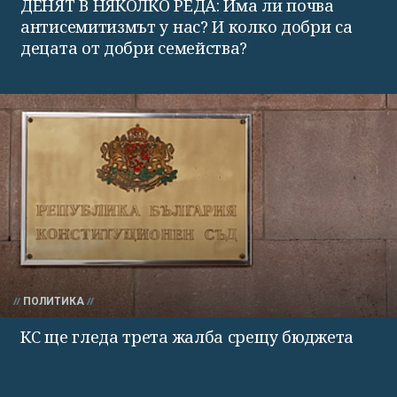
ДЕНЯТ В НЯКОЛКО РЕДА: Има ли почва
антисемитизмът у нас? И колко добри са
децата от добри семейства?
ПОЛИТИКА
КС ще гледа трета жалба срещу бюджета