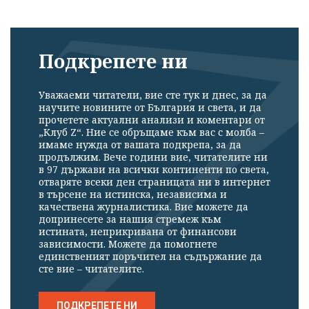
Подкрепете ни
Уважаеми читатели, вие сте тук и днес, за да
научите новините от България и света, и да
прочетете актуални анализи и коментари от
„Клуб Z“. Ние се обръщаме към вас с молба –
имаме нужда от вашата подкрепа, за да
продължим. Вече години вие, читателите ни
в 97 държави на всички континенти по света,
отваряте всеки ден страницата ни в интернет
в търсене на истинска, независима и
качествена журналистика. Вие можете да
допринесете за нашия стремеж към
истината, неприкривана от финансови
зависимости. Можете да помогнете
единственият поръчител на съдържание да
сте вие – читателите.
ПОДКРЕПЕТЕ НИ