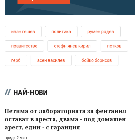
иван гешев
политика
румен радев
правитество
стефн янев кирил
петков
герб
асен василев
бойко борисов
НАЙ-НОВИ
Петима от лабораторията за фентанил
остават в ареста, двама - под домашен
арест, един - с гаранция
преди 2 мин