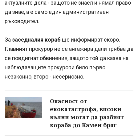
актуалните дела - защото не знаел и нямал право
да знае, а е само един административен
ръководител.
За
заседналия кораб
ще информират скоро.
Главният прокурор не се ангажира дали трябва да
се повдигнат обвинения, защото той да казва на
наблюдаващите прокурори било първо
незаконно, второ - несериозно.
Опасност от
екокатастрофа, високи
вълни могат да разбият
кораба до Камен бряг