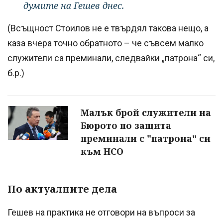
думите на Гешев днес.
(Всъщност Стоилов не е твърдял такова нещо, а
каза вчера точно обратното – че съвсем малко
служители са преминали, следвайки „патрона“ си,
б.р.)
Малък брой служители на
Бюрото по защита
преминали с "патрона" си
към НСО
По актуалните дела
Гешев на практика не отговори на въпроси за