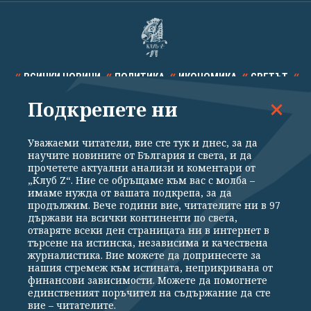
ВСИЧКИ НОВИНИ
ПОЛИТИКА
ИКОНОМИКА
СВЕТЪТ
Подкрепете ни
СПОРТ
КУЛТУРА
ТЕХНОЛОГИИ
КАЛЕЙДОСКОП
МНЕНИЯ
Уважаеми читатели, вие сте тук и днес, за да
научите новините от България и света, и да
прочетете актуални анализи и коментари от
„Клуб Z“. Ние се обръщаме към вас с молба –
имаме нужда от вашата подкрепа, за да
продължим. Вече години вие, читателите ни в 97
Общи условия
Политика за поверителност
държави на всички континенти по света,
отваряте всеки ден страницата ни в интернет в
Реклама
Партньори
Контакти
За Клуб Z
търсене на истинска, независима и качествена
Екип
Подкрепете ни
журналистика. Вие можете да допринесете за
нашия стремеж към истината, неприкривана от
финансови зависимости. Можете да помогнете
единственият поръчител на съдържание да сте
Издател на www.clubz.bg е „Клуб Зебра Медия“ ЕООД, София, ул. "Алеко
вие – читателите.
Константинов" 3. Всички права запазени 2026 „Клуб Зебра Медия“