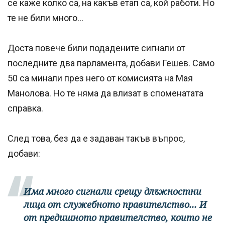
се каже колко са, на какъв етап са, кой работи. Но
те не били много...
Доста повече били подадените сигнали от
последните два парламента, добави Гешев. Само
50 са минали през него от комисията на Мая
Манолова. Но те няма да влизат в споменатата
справка.
След това, без да е задаван такъв въпрос,
добави:
Има много сигнали срещу длъжностни
лица от служебното правителство... И
от предишното правителство, които не