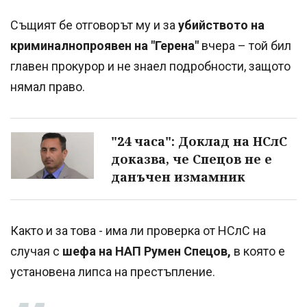
Същият бе отговорът му и за
убийството на
криминалнопроявен на "Герена"
вчера – той бил
главен прокурор и не знаел подробности, защото
нямал право.
"24 часа": Доклад на НСлС
доказва, че Спецов не е
данъчен измамник
Както и за това - има ли проверка от НСлС на
случая с
шефа на НАП Румен Спецов,
в която е
установена липса на престъпление.