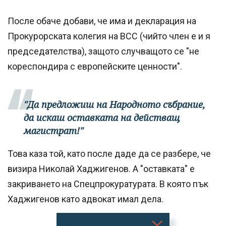
После обаче добави, че има и декларация на
Прокурорската колегия на ВСС (чийто член е и я
председателства), защото случващото се "не
кореспондира с европейските ценности".
"Да предложиш на Народното събрание,
да искаш оставката на действащ
магистрат!"
Това каза той, като после даде да се разбере, че
визира Николай Хаджигенов. А "оставката" е
закриването на Спецпрокуратурата. В която пък
Хаджигенов като адвокат имал дела.