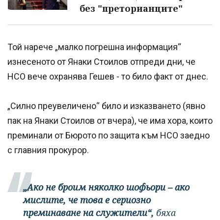
без "преторианците"
Той нарече „малко погрешна информация“
изнесеното от Янаки Стоилов отпреди дни, че
НСО вече охранява Гешев - то било факт от днес.
„Силно преувеличено“ било и изказването (явно
пак на Янаки Стоилов от вчера), че има хора, които
преминали от Бюрото по защита към НСО заедно
с главния прокурор.
„Ако не броим няколко шофьори – ако
мислите, че това е сериозно
преминаване на служители“,
бяха