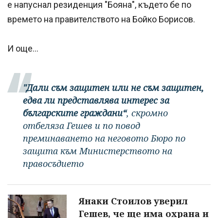
е напуснал резиденция "Бояна", където бе по
времето на правителството на Бойко Борисов.
И още...
"Дали съм защитен или не съм защитен,
едва ли представлява интерес за
българските граждани“
, скромно
отбеляза Гешев и по повод
преминаването на неговото Бюро по
защита към Министерството на
правосъдието
Янаки Стоилов уверил
Гешев, че ще има охрана и