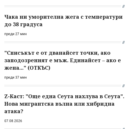
Чака ни уморителна жега с температури
до 38 градуса
преди 27 мин
"Списъкът е от дванайсет точки, ако
заподозреният е мъж. Единайсет – ако е
жена..." (ОТКЪС)
преди 37 мин
Z-Каст: "Още една Сеута нахлува в Сеута".
Нова мигрантска вълна или хибридна
атака?
07.08.2026