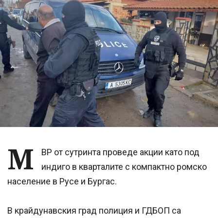
М
ВР от сутринта проведе акции като под
индиго в кварталите с компактно ромско
население в Русе и Бургас.
В крайдунавския град полиция и ГДБОП са