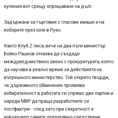
купения вот срещу опрощаване на дълг.
Задържани за търговия с гласове имаше и на
изборите през юли в Руен.
Както Клуб Z писа, вече на два пъти министър
Бойко Рашков отказва да създаде
междуведомствено звено с прокуратурата, която
да научава в реално време за действията на
вътрешното министерство. Той открито твърди,
че държавното обвинение проявява
избирателност в работата си спрямо две партии и
нареди МВР да праща разработките си
постфактум - след като при секретност е
извършило самите оперативно-следствени