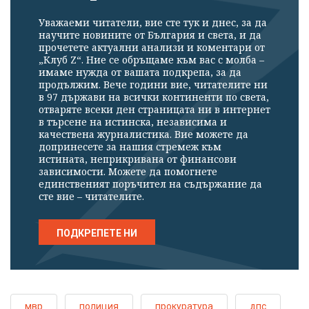
Уважаеми читатели, вие сте тук и днес, за да
научите новините от България и света, и да
прочетете актуални анализи и коментари от
„Клуб Z“. Ние се обръщаме към вас с молба –
имаме нужда от вашата подкрепа, за да
продължим. Вече години вие, читателите ни
в 97 държави на всички континенти по света,
отваряте всеки ден страницата ни в интернет
в търсене на истинска, независима и
качествена журналистика. Вие можете да
допринесете за нашия стремеж към
истината, неприкривана от финансови
зависимости. Можете да помогнете
единственият поръчител на съдържание да
сте вие – читателите.
ПОДКРЕПЕТЕ НИ
мвр
полиция
прокуратура
дпс