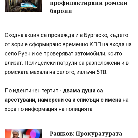
профилактирани ромски
барони
Сходна акция се провежда и в Бургаско, където
от зори е сформирано временно КПП на входа на
село Руен и се проверяват автомобили, които
влизат. Полицейски патрули са разположени и в
ромската махала на селото, излъчи бТВ.
По идентичен тертип -
двама души са
арестувани, намерени са и списъци с имена
на
хора по информация на полицията.
Рашков: Прокуратурата