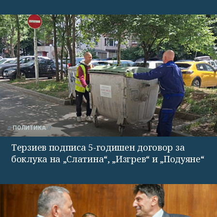
ПОЛИТИКА
Терзиев подписа 5-годишен договор за
боклука на „Слатина“, „Изгрев“ и „Подуяне“