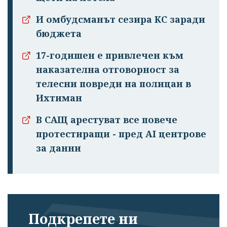
И омбудсманът сезира КС заради
бюджета
17-годишен е привлечен към
наказателна отговорност за
телесни повреди на полицаи в
Ихтиман
В САЩ арестуват все повече
протестиращи - пред AI центрове
за данни
Подкрепете ни