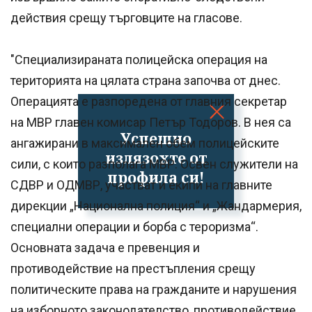
действия срещу търговците на гласове.
"Специализираната полицейска операция на
територията на цялата страна започва от днес.
Операцията е разпоредена от главния секретар
на МВР главен комисар Петър Тодоров. В нея са
Успешно
ангажирани в максимален обем полицейските
излязохте от
сили, с които разполага МВР. Освен служители на
профила си!
СДВР и ОДМВР, участват и екипи на главните
дирекции „Национална полиция“ и „Жандармерия,
специални операции и борба с тероризма“.
Основната задача е превенция и
противодействие на престъпления срещу
политическите права на гражданите и нарушения
на изборното законодателство, противодействие