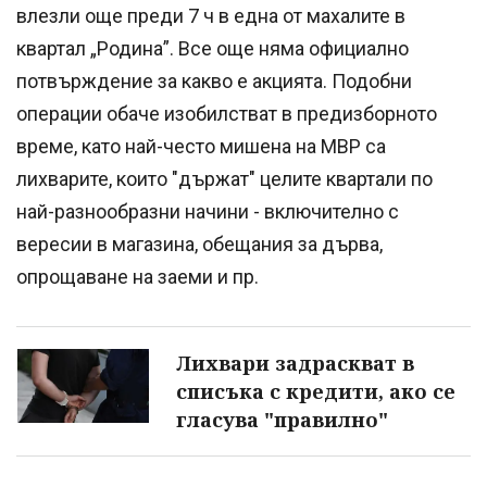
влезли още преди 7 ч в една от махалите в
квартал „Родина”. Все още няма официално
потвърждение за какво е акцията. Подобни
операции обаче изобилстват в предизборното
време, като най-често мишена на МВР са
лихварите, които "държат" целите квартали по
най-разнообразни начини - включително с
вересии в магазина, обещания за дърва,
опрощаване на заеми и пр.
Лихвари задраскват в
списъка с кредити, ако се
гласува "правилно"