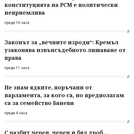
конституцията на РСМ е политически
неприемлива
преди 10 часа
Законът за „вечните изроди“: Кремъл
узаконява извънсъдебното лишаване от
права
преди 11 часа
Не знам ядките, поръчани от
парламента, за кого са, но предполагам
са за семейство Баневи
преди 4 часа
С разбит череп, черен и бял дроб...