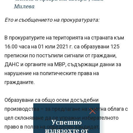
Милева
Ето и съобщението на прокуратурата:
В прокуратурите на територията на страната към
16.00 часа на 01 юли 2021 г. са образувани 125
преписки по постъпили сигнали от граждани,
ДАНС и органите на МВР, съдържащи данни за
нарушение на политическите права на
гражданите.
Образувани са общо осем досъдебни
производства – за предлагане на имотна облага с
цел склоняване да се упражни избирателното
Успешно
право в полза на определен кандидат,
излязохте от