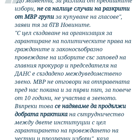
"До момента, за разлика от предишните
избори,
не са налице случаи на разкрити
от МВР групи
за купуване на гласове",
заяви тя за бТВ Новините.
"С цел създаване на организация за
гарантиране на политическите права на
гражданите и законосъобразно
провеждане на изборите със заповед на
главния прокурор и председателя на
ДАНС е създадено междуведомствено
звено. МВР не отговори на отправената
пред нас покана и за първи път, за повече
от 10 години, не участва в звеното.
Въпреки това
се надяваме да продължи
добрата практика
на сътрудничество
между двете институции с цел
гарантирането на провеждането на
честни и прозрачни избори", каза