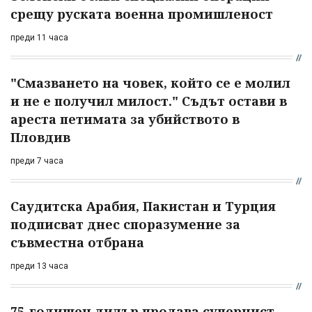
срещу руската военна промишленост
преди 11 часа
"Смазването на човек, който се е молил
и не е получил милост." Съдът остави в
ареста петимата за убийството в
Пловдив
преди 7 часа
Саудитска Арабия, Пакистан и Турция
подписват днес споразумение за
съвместна отбрана
преди 13 часа
75-годишен дилър продава суперчист