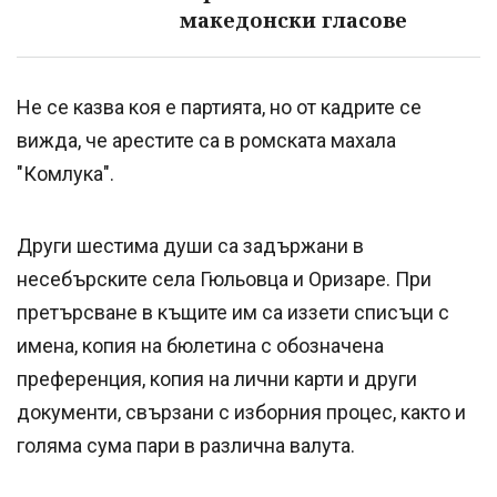
македонски гласове
Не се казва коя е партията, но от кадрите се
вижда, че арестите са в ромската махала
"Комлука".
Други шестима души са задържани в
несебърските села Гюльовца и Оризаре. При
претърсване в къщите им са иззети списъци с
имена, копия на бюлетина с обозначена
преференция, копия на лични карти и други
документи, свързани с изборния процес, както и
голяма сума пари в различна валута.