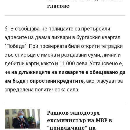
гласове
бТВ съобщава, че полицаите са претърсили
адресите на двама лихвари в бургаския квартал
"Победа". При проверката били открити тетрадки
със списъци с имена и раздавани суми, лични и
дебитни карти, както и 11 000 лева. Установено е,
че
на длъжниците на лихварите е обещавано да
им бъдат опростени кредитите,
ако гласуват за
определена политическа сила.
Рашков заподозря
ексминистър на МВР в
"привличане" на