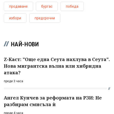
продаване
бургас
победа
избори
предсрочни
НАЙ-НОВИ
Z-Каст: "Още една Сеута нахлува в Сеута".
Нова мигрантска вълна или хибридна
атака?
преди 3 часа
Ангел Кунчев за реформата на РЗИ: Не
разбирам смисъла ѝ
преди 4 часа