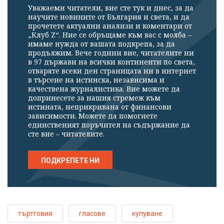
Уважаеми читатели, вие сте тук и днес, за да
научите новините от България и света, и да
прочетете актуални анализи и коментари от
„Клуб Z“. Ние се обръщаме към вас с молба –
имаме нужда от вашата подкрепа, за да
продължим. Вече години вие, читателите ни
в 97 държави на всички континенти по света,
отваряте всеки ден страницата ни в интернет
в търсене на истинска, независима и
качествена журналистика. Вие можете да
допринесете за нашия стремеж към
истината, неприкривана от финансови
зависимости. Можете да помогнете
единственият поръчител на съдържание да
сте вие – читателите.
ПОДКРЕПЕТЕ НИ
търтговия
гласове
купуване