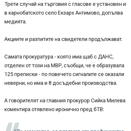
Трети случай на търговия с гласове е установен и
в карнобатското село Екзарх Антимово, допълва
медията.
Акциите и разпитите на свидетели продължават.
Самата прокуратура - която има щаб с ДАНС,
отделен от този на МВР, съобщи, че е образувала
125 преписки - по повечето сигналите се оказали
неверни, но има и 8 досъдебни производства.
А говорителят на главния прокурор Сийка Милева
коментира отявлено иронично пред бТВ: