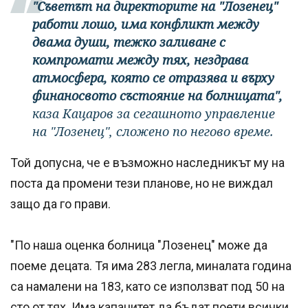
"Съветът на директорите на "Лозенец"
работи лошо, има конфликт между
двама души, тежко заливане с
компромати между тях, нездрава
атмосфера, която се отразява и върху
финаносвото състояние на болницата",
каза Кацаров за сегашното управление
на "Лозенец", сложено по негово време.
Той допусна, че е възможно наследникът му на
поста да промени тези планове, но не виждал
защо да го прави.
"По наша оценка болница "Лозенец" може да
поеме децата. Тя има 283 легла, миналата година
са намалени на 183, като се използват под 50 на
сто от тях. Има капацитет да бъдат поети всички