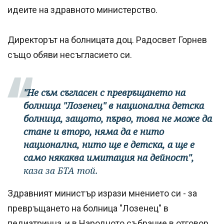
идеите на здравното министерство.
Директорът на болницата доц. Радосвет Горнев
също обяви несъгласието си.
"Не съм съгласен с превръщането на
болница "Лозенец" в национална детска
болница, защото, първо, това не може да
стане и второ, няма да е нито
национална, нито ще е детска, а ще е
само някаква имитация на дейност",
каза за БТА той.
Здравният министър изрази мнението си - за
превръщането на болница "Лозенец" в
педиатрична, и в Народното събрание в отговор