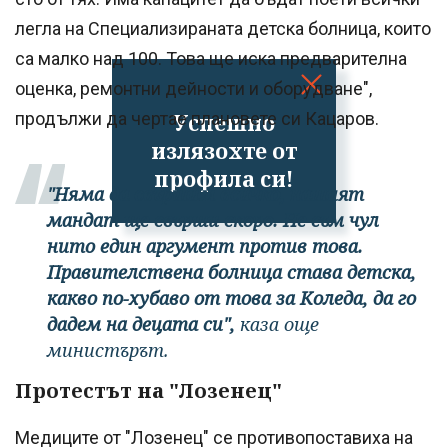
легла на Специализираната детска болница, които
са малко над 100. Това ще иска предварителна
оценка, ремонтни дейности и оборудване",
Успешно
продължи да чертае плановете си Кацаров.
излязохте от
профила си!
"Няма да свършим всичко, нашият
мандат ще свърши скоро. Не съм чул
нито един аргумент против това.
Правителствена болница става детска,
какво по-хубаво от това за Коледа, да го
дадем на децата си",
каза още
министърът.
Протестът на "Лозенец"
Медиците от "Лозенец" се противопоставиха на