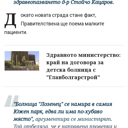
здравеопазването д-р Стойчо Кацаров.
Д
окато новата сграда стане факт,
Правителствена ще поема малките
пациенти.
Здравното министерство:
край на договора за
детска болница с
"Главболгарстрой"
"Болница "Лозенец" се намира в самия
Южен парк, едва ли има по-хубаво
място",
аргументира се министърът.
Той отбеляза, че е направена проверка и