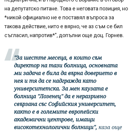
на депутатско питане. Това е неговата позиция, но
*никой официално не е поставял въпроса за
такова действие, нито е вярно, че аз съм се бил
съгласил, напротив*", допълни още доц. Горнев.
"За шестте месеца, в които съм
директор на тази болница, основната
ми задача е била да върна доверието в
нея и тя да се надгражда като
университетска. За мен каузата е
болница "Лозенец" да е неразривно
свързана със Софийския университет,
както е в големите европейски
академични центрове, имащи
високотехнологични болници",
каза още