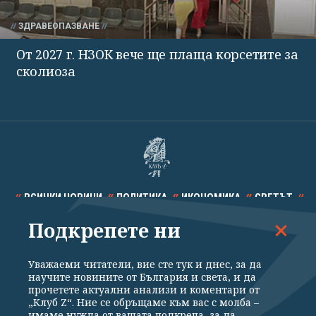
ЗДРАВЕОПАЗВАНЕ
От 2027 г. НЗОК вече ще плаща корсетите за
сколиоза
ВСИЧКИ НОВИНИ
ПОЛИТИКА
ИКОНОМИКА
СВЕТЪТ
Подкрепете ни
СПОРТ
КУЛТУРА
ТЕХНОЛОГИИ
КАЛЕЙДОСКОП
МНЕНИЯ
Уважаеми читатели, вие сте тук и днес, за да
научите новините от България и света, и да
прочетете актуални анализи и коментари от
„Клуб Z“. Ние се обръщаме към вас с молба –
имаме нужда от вашата подкрепа, за да