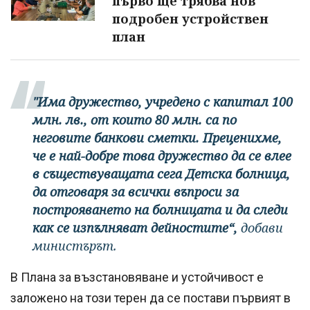
първо ще трябва нов
подробен устройствен
план
"Има дружество, учредено с капитал 100
млн. лв., от които 80 млн. са по
неговите банкови сметки. Преценихме,
че е най-добре това дружество да се влее
в съществуващата сега Детска болница,
да отговаря за всички въпроси за
построяването на болницата и да следи
как се изпълняват дейностите“,
добави
министърът.
В Плана за възстановяване и устойчивост е
заложено на този терен да се постави първият в