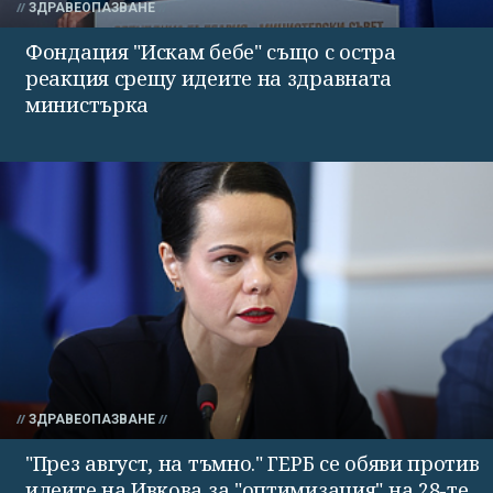
ЗДРАВЕОПАЗВАНЕ
Фондация "Искам бебе" също с остра
реакция срещу идеите на здравната
министърка
ЗДРАВЕОПАЗВАНЕ
"През август, на тъмно." ГЕРБ се обяви против
идеите на Ивкова за "оптимизация" на 28-те