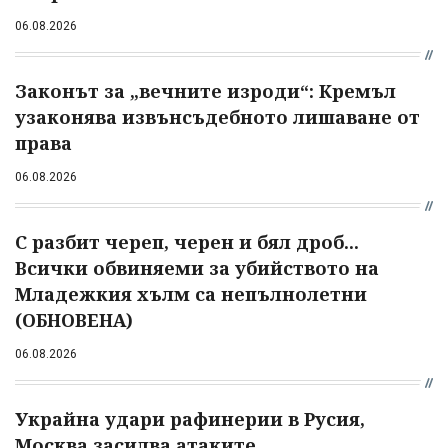
06.08.2026
Законът за „вечните изроди“: Кремъл
узаконява извънсъдебното лишаване от
права
06.08.2026
С разбит череп, черен и бял дроб...
Всички обвиняеми за убийството на
Младежкия хълм са непълнолетни
(ОБНОВЕНА)
06.08.2026
Украйна удари рафинерии в Русия,
Москва засилва атаките