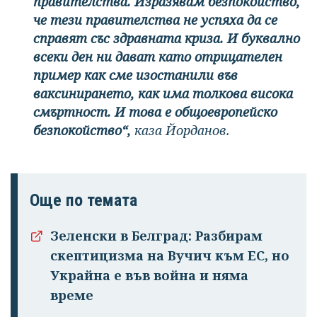
правителства. Изразявам безпокойство,
че тези правителства не успяха да се
справят със здравната криза. И буквално
всеки ден ни дават като отрицателен
пример как сме изостанили във
ваксинирането, как има толкова висока
смъртност. И това е общоевропейско
безпокойство“,
каза Йорданов.
Още по темата
Зеленски в Белград: Разбирам
скептицизма на Вучич към ЕС, но
Украйна е във война и няма
време