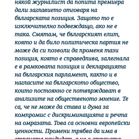
някой журналист да попита премиера
дали заглавието отговаря на
българската позиция. Защото то е
изключително подвеждащо, ако не е
така. Смятам, че българският елит,
която и да било политическа партия не
може да си позволи да променя тази
позиция, която е справедлива, залегнала
е в рамковата позиция и декларацията
на българския парламент, както и в
нагласите на българското общество,
които постоянно се потвърждават в
анализите на общественото мнение. Те
са, че не може да става и дума за
компромис с дискриминацията и речта
на омразата. Това са основни европейски
ценности. Промени трябва да има в
страната кандидат, а не в страната