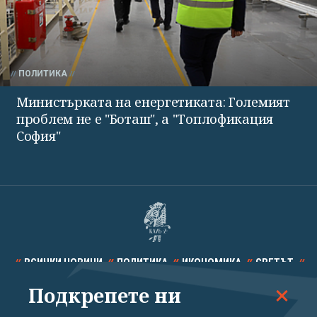
ПОЛИТИКА
Министърката на енергетиката: Големият
проблем не е "Боташ", а "Топлофикация
София"
ВСИЧКИ НОВИНИ
ПОЛИТИКА
ИКОНОМИКА
СВЕТЪТ
Подкрепете ни
СПОРТ
КУЛТУРА
ТЕХНОЛОГИИ
КАЛЕЙДОСКОП