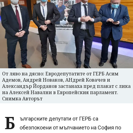
От ляво на дясно: Евродепутатите от ГЕРБ Асим
Адемов, Андрей Новаков, АНдрей Ковачев и
Александър Йорданов застанаха пред плакат с лика
на Алексей Навални в Европейския парламент.
Снимка Авторът
Б
ългарските депутати от ГЕРБ са
обезпокоени от мълчанието на София по