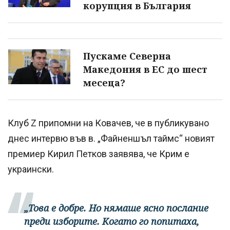
корупция в България
Пускаме Северна
Македония в ЕС до шест
месеца?
Клуб Z припомни на Ковачев, че в публикувано
днес интервю във в. „Файненшъл таймс“ новият
премиер Кирил Петков заявява, че Крим е
украински.
„Това е добре. Но нямаше ясно послание
преди изборите. Когато го попитаха,