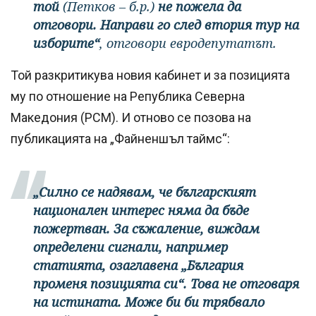
той
(Петков – б.р.)
не пожела да
отговори. Направи го след втория тур на
изборите“
, отговори евродепутатът.
Той разкритикува новия кабинет и за позицията
му по отношение на Република Северна
Македония (РСМ). И отново се позова на
публикацията на „Файненшъл таймс“:
„Силно се надявам, че българският
национален интерес няма да бъде
пожертван. За съжаление, виждам
определени сигнали, например
статията, озаглавена „България
променя позицията си“. Това не отговаря
на истината. Може би би трябвало