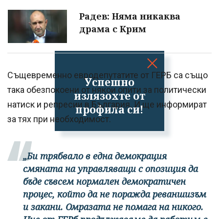
Радев: Няма никаква
драма с Крим
Същевременно евродепутатите от ГЕРБ са също
Успешно
така обезпокоени от някои опити за политически
излязохте от
натиск и репресии в България. И ще информират
профила си!
за тях при необходимост.
„Би трябвало в една демокрация
смяната на управляващи с опозиция да
бъде съвсем нормален демократичен
процес, който да не поражда реваншизъм
и закани. Омразата не помага на никого.