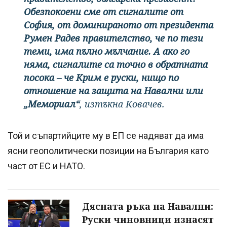
Обезпокоени сме от сигналите от
София, от доминираното от президента
Румен Радев правителство, че по тези
теми, има пълно мълчание. А ако го
няма, сигналите са точно в обратната
посока – че Крим е руски, нищо по
отношение на защита на Навални или
„Мемориал“
, изтъкна Ковачев.
Той и съпартийците му в ЕП се надяват да има
ясни геополитически позиции на България като
част от ЕС и НАТО.
Дясната ръка на Навални:
Руски чиновници изнасят