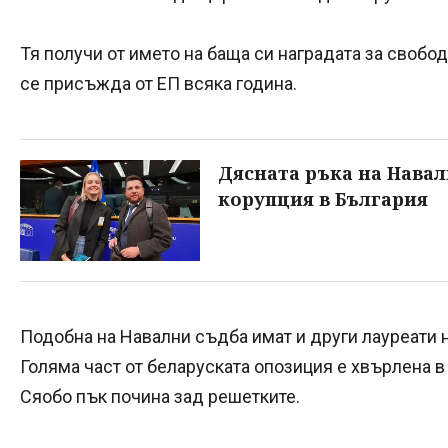
Тя получи от името на баща си наградата за свобода
се присъжда от ЕП всяка година.
Дясната ръка на Навал
корупция в България
Подобна на Навални съдба имат и други лауреати н
Голяма част от беларуската опозиция е хвърлена 
Сяобо пък почина зад решетките.