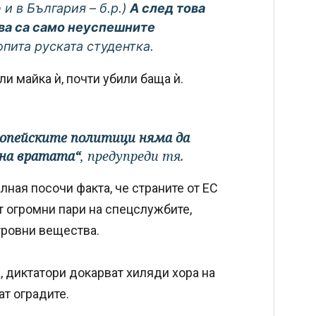
и в България – б.р.)
А след това
ова са само неуспешните
попита руската студентка.
ли майка ѝ, почти убили баща ѝ.
вропейските политици няма да
на вратата“
, предупреди тя.
ная посочи факта, че страните от ЕС
т огромни пари на спецслужбите,
тровни вещества.
, диктатори докарват хиляди хора на
ат оградите.