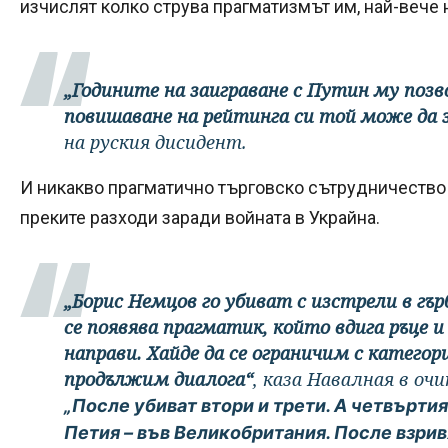
изчислят колко струва прагматизмът им, най-вече
„Годините на заиграване с Путин му позво
повишаване на рейтинга си той може да з
на руския дисидент.
И никакво прагматично търговско сътрудничество 
преките разходи заради войната в Украйна.
„Борис Немцов го убиват с изстрели в гър
се появява прагматик, който вдига ръце и
направи. Хайде да се ограничим с категори
продължим диалога“
, каза Навалная в о
„После убиват втори и трети. А четвъртия
Петия – във Великобритания. После взрив