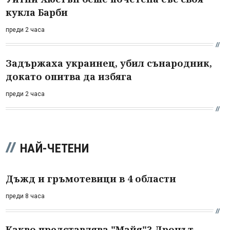
кукла Барби
преди 2 часа
Задържаха украинец, убил сънародник,
докато опитва да избяга
преди 2 часа
НАЙ-ЧЕТЕНИ
Дъжд и гръмотевици в 4 области
преди 8 часа
Какво представлява "Майя"? Дронът