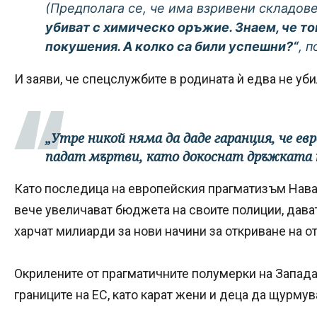
(Предполага се, че има взривени складове 
убиват с химическо оръжие. Знаем, че т
покушения. А колко са били успешни?“
, 
И заяви, че спецслужбите в родината ѝ едва не уби
„Утре никой няма да даде гаранция, че е
падат мъртви, като докоснат дръжката 
Като последица на европейския прагматизъм Навал
вече увеличават бюджета на своите полиции, дава
харчат милиарди за нови начини за откриване на о
Окрилените от прагматичните полумерки на Запада
границите на ЕС, като карат жени и деца да щурмув