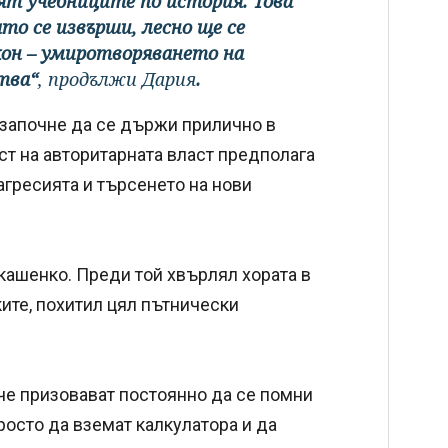
т учебниците по история. Това
то се извърши, лесно ще се
он – умиротворяването на
тва“
, продължи Дария
.
а започне да се държи прилично в
ст на авторитарната власт предполага
агресията и търсенето на нови
кашенко. Преди той хвърлял хората в
ките, похитил цял пътнически
 че призовават постоянно да се помни
росто да вземат калкулатора и да