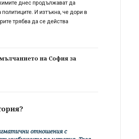
ежимите днес продължават да
 политиците. И изтъкна, че дори в
орите трябва да се действа
 мълчанието на София за
тория?
рагматични отношения с