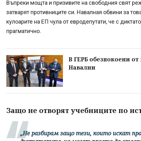
Въпреки мощта и призивите на свободния свят р
затварят противниците си. Навалная обвини за това
кулоарите на ЕП чула от евродепутати, че с диктат
прагматично.
В ГЕРБ обезпокоени от
Навални
Защо не отворят учебниците по ис
„Не разбирам защо тези, които искат п