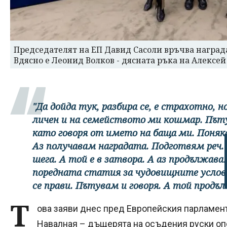
Председателят на ЕП Давид Сасоли връчва награда
Вдясно е Леонид Волков - дясната ръка на Алексе
"Да дойда тук, разбира се, е страхотно,
личен и на семейството ми кошмар. Път
като говоря от името на баща ми. Поняко
Аз получавам наградата. Подготвям реч.
шега. А той е в затвора. А аз продължав
поредната статия за чудовищните услови
се прави. Пътувам и говоря. А той продъл
Т
ова заяви днес пред Европейския парламент
Навалная – дъщерята на осъдения руски оп