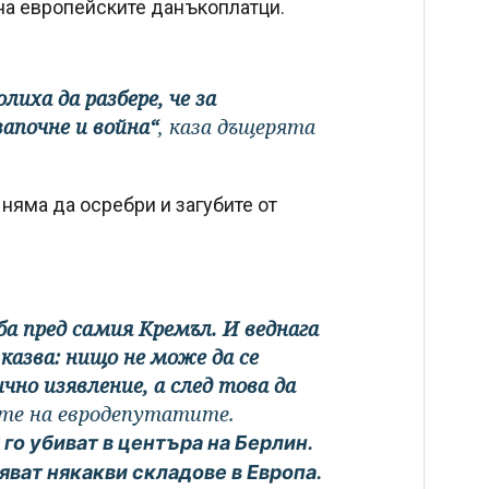
 на европейските данъкоплатци.
лиха да разбере, че за
апочне и война“
, каза дъщерята
няма да осребри и загубите от
ба пред самия Кремъл. И веднага
 казва: нищо не може да се
чно изявление, а след това да
чите на евродепутатите.
 го убиват в центъра на Берлин.
яват някакви складове в Европа.