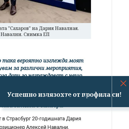
та "Сахаров" на Дария Навалная.
й Навални. Снимка ЕП
 но така вероятно изглежда моят
увам за различни мероприятия,
га дори го награждават с нещо.
 И я започвам със задължителна
ам да пътувам и по пътя чета
Успешно излязохте от профила си!
я, при които той лежи. Какво да
жава да лежи в затвора."
 в Страсбург 20-годишната Дария
озиционер Алексей Навални.