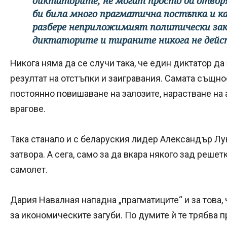
диктаторите, не могат просто да отворя
би била много прагматична постъпка и ка
разбере неприложимият политически зак
диктаторите и тираните никога не дейс
Никога няма да се случи така, че един диктатор д
резултат на отстъпки и заигравания. Самата същно
постоянно повишаване на залозите, нарастване на 
врагове.
Така станало и с беларуския лидер Александър Лу
затвора. А сега, само за да вкара някого зад решет
самолет.
Дария Навалная нападна „прагматиците“ и за това,
за икономическите загуби. По думите ѝ те трябва п