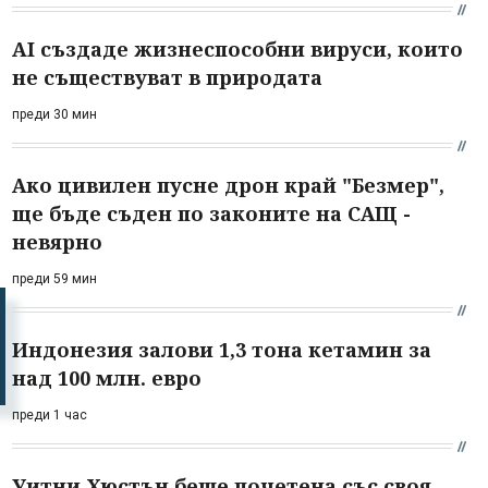
AI създаде жизнеспособни вируси, които
не съществуват в природата
преди 30 мин
Ако цивилен пусне дрон край "Безмер",
ще бъде съден по законите на САЩ -
невярно
преди 59 мин
Индонезия залови 1,3 тона кетамин за
над 100 млн. евро
преди 1 час
Уитни Хюстън беше почетена със своя