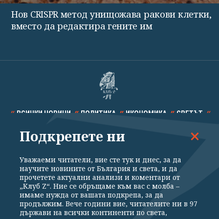
Нов CRISPR метод унищожава ракови клетки,
вместо да редактира гените им
ВСИЧКИ НОВИНИ
ПОЛИТИКА
ИКОНОМИКА
СВЕТЪТ
Подкрепете ни
СПОРТ
КУЛТУРА
ТЕХНОЛОГИИ
КАЛЕЙДОСКОП
МНЕНИЯ
Уважаеми читатели, вие сте тук и днес, за да
научите новините от България и света, и да
прочетете актуални анализи и коментари от
„Клуб Z“. Ние се обръщаме към вас с молба –
имаме нужда от вашата подкрепа, за да
продължим. Вече години вие, читателите ни в 97
Общи условия
Политика за поверителност
държави на всички континенти по света,