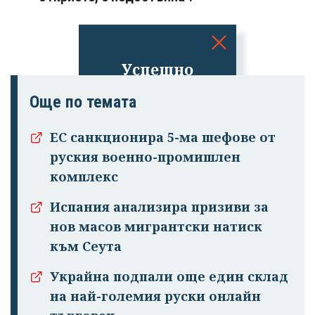
Успешно
излязохте от
Още по темата
профила си!
ЕС санкционира 5-ма шефове от
руския военно-промишлен
комплекс
Испания анализира призиви за
нов масов мигрантски натиск
към Сеута
Украйна подпали още един склад
на най-големия руски онлайн