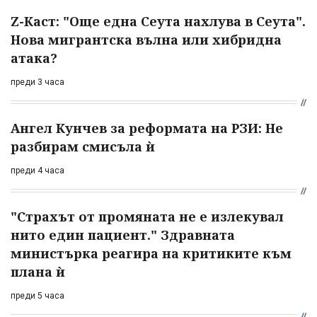
Z-Каст: "Още една Сеута нахлува в Сеута".
Нова мигрантска вълна или хибридна
атака?
преди 3 часа
Ангел Кунчев за реформата на РЗИ: Не
разбирам смисъла ѝ
преди 4 часа
"Страхът от промяната не е излекувал
нито един пациент." Здравната
министърка реагира на критиките към
плана ѝ
преди 5 часа