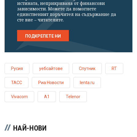
истината, неприкривана от финансови
зависимости. Можете да помогнете
единственият поръчител на съдържание да
сте вие – читателите.
ПОДКРЕПЕТЕ НИ
Русия
уебсайтове
Спутник
RT
ТАСС
Риа Новости
lenta.ru
Vivacom
A1
Telenor
НАЙ-НОВИ