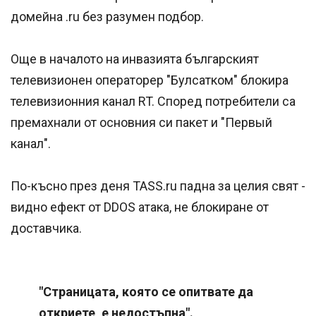
домейна .ru без разумен подбор.
Още в началото на инвазията българският
телевизионен операторер "Булсатком" блокира
телевизионния канал RT. Според потребители са
премахнали от основния си пакет и "Первый
канал".
По-късно през деня TASS.ru падна за целия свят -
видно ефект от DDOS атака, не блокиране от
доставчика.
"Страницата, която се опитвате да
откриете, е недостъпна".