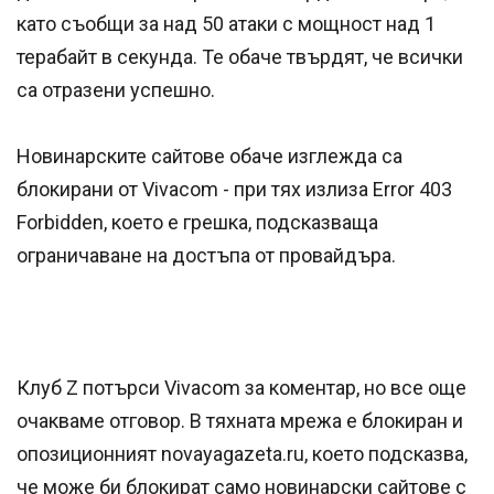
като съобщи за над 50 атаки с мощност над 1
терабайт в секунда. Те обаче твърдят, че всички
са отразени успешно.
Новинарските сайтове обаче изглежда са
блокирани от Vivacom - при тях излиза Error 403
Forbidden, което е грешка, подсказваща
ограничаване на достъпа от провайдъра.
Клуб Z потърси Vivacom за коментар, но все още
очакваме отговор. В тяхната мрежа е блокиран и
опозиционният novayagazeta.ru, което подсказва,
че може би блокират само новинарски сайтове с