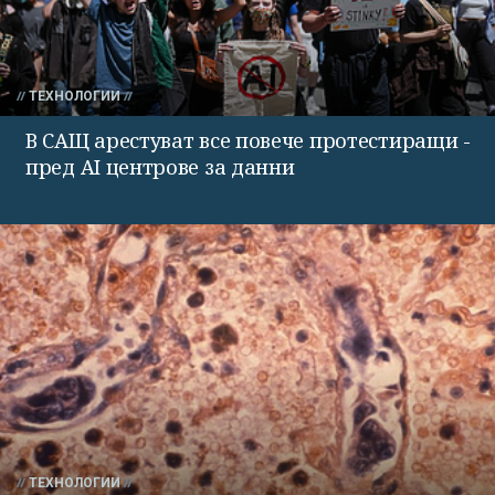
ТЕХНОЛОГИИ
В САЩ арестуват все повече протестиращи -
пред AI центрове за данни
ТЕХНОЛОГИИ