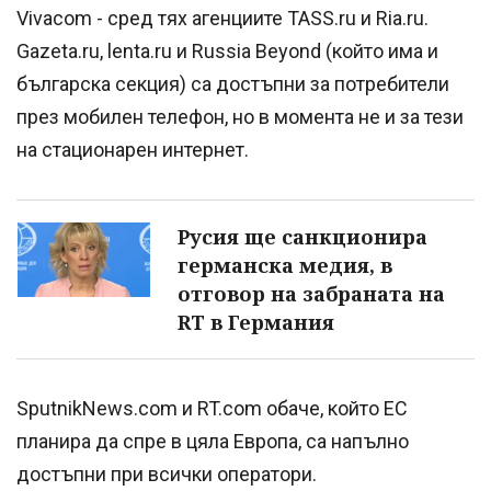
Vivacom - сред тях агенциите TASS.ru и Ria.ru.
Gazeta.ru, lenta.ru и Russia Beyond (който има и
българска секция) са достъпни за потребители
през мобилен телефон, но в момента не и за тези
на стационарен интернет.
Русия ще санкционира
германска медия, в
отговор на забраната на
RT в Германия
SputnikNews.com и RT.com обаче, който ЕС
планира да спре в цяла Европа, са напълно
достъпни при всички оператори.