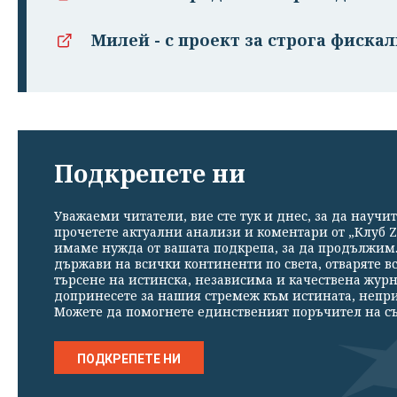
Милей - с проект за строга фиск
Подкрепете ни
Уважаеми читатели, вие сте тук и днес, за да научит
прочетете актуални анализи и коментари от „Клуб Z
имаме нужда от вашата подкрепа, за да продължим. 
държави на всички континенти по света, отваряте в
търсене на истинска, независима и качествена жур
допринесете за нашия стремеж към истината, непр
Можете да помогнете единственият поръчител на съ
ПОДКРЕПЕТЕ НИ