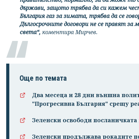
държави, защото трябва да си кажем чес
България газ за зимата, трябва да се гов
Дългосрочните договори не се правят за м
света“,
коментира Мирчев.
Още по темата
Два месеца и 28 дни външна поли
"Прогресивна България" срещу ре
Зеленски освободи посланичката
Зеленски продължава рокадите п