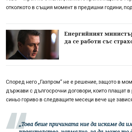
отколкото в същия момент в предишни години, по
Енергийният министър 
да се работи със страх
Според него „Газпром“ не е решение, защото в мом
държави с дългосрочни договори, които плащат в р
синьо гориво в следващите месеци вече ще завися
„Това беше причината ние да искаме да 
правителство, нормално, за да може то д