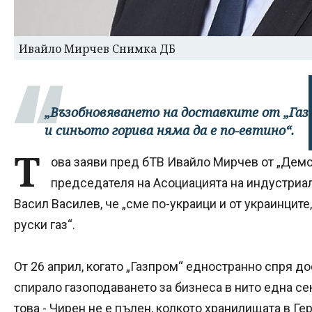
Ивайло Мирчев Снимка ДБ
„Възобновяването на доставките от „Газ
и синьото горива няма да е по-евтино“.
Т
ова заяви пред бТВ Ивайло Мирчев от „Демо
председателя на Асоциацията на индустриал
Васил Василев, че „сме по-украици и от украинците
руски газ“.
От 26 април, когато „Газпром“ едностранно спря дос
спирало газоподаването за бизнеса в нито една се
това - Чирен не е пълен, колкото хранилищата в Ге