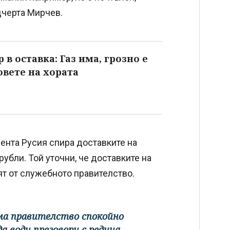
дчерта Мирчев.
в оставка: Газ има, грозно е
овете на хората
ента Русия спира доставките на
убли. Той уточни, че доставките на
т от служебното правителство.
има правителство спокойно
а води преговори с редица