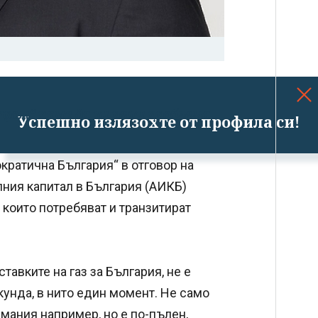
пром“ няма да ни реши проблема
Успешно излязохте от профила си!
кратична България“ в отговор на
ния капитал в България (АИКБ)
, които потребяват и транзитират
тавките на газ за България, не е
кунда, в нито един момент. Не само
рмания например, но е по-пълен,