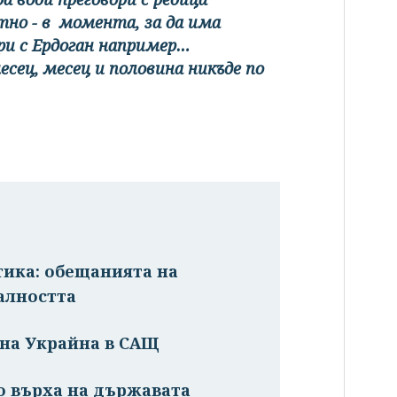
тно - в момента, за да има
ори с Ердоган например…
есец, месец и половина никъде по
тика: обещанията на
алността
 на Украйна в САЩ
о върха на държавата