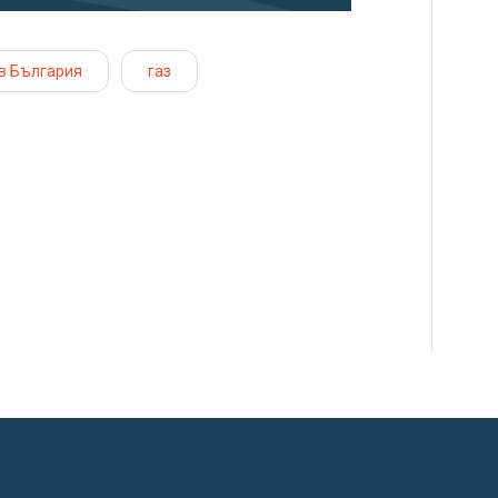
в България
газ