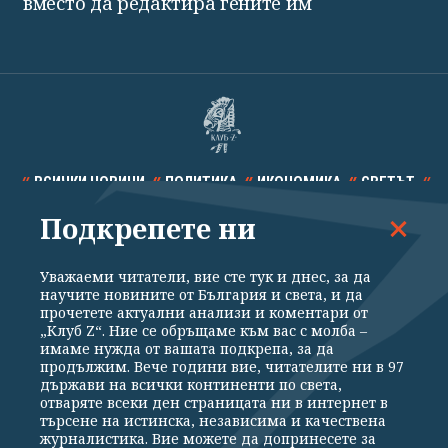
вместо да редактира гените им
ВСИЧКИ НОВИНИ
ПОЛИТИКА
ИКОНОМИКА
СВЕТЪТ
Подкрепете ни
СПОРТ
КУЛТУРА
ТЕХНОЛОГИИ
КАЛЕЙДОСКОП
МНЕНИЯ
Уважаеми читатели, вие сте тук и днес, за да
научите новините от България и света, и да
прочетете актуални анализи и коментари от
„Клуб Z“. Ние се обръщаме към вас с молба –
имаме нужда от вашата подкрепа, за да
продължим. Вече години вие, читателите ни в 97
Общи условия
Политика за поверителност
държави на всички континенти по света,
отваряте всеки ден страницата ни в интернет в
Реклама
Партньори
Контакти
За Клуб Z
търсене на истинска, независима и качествена
Екип
Подкрепете ни
журналистика. Вие можете да допринесете за