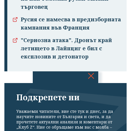
търговец
Русия се намесва в предизборната
кампания във Франция
"Сериозна атака". Дронът край
летището в Лайпциг е бил с
експлозив и детонатор
Успешно
излязохте от
Подкрепете ни
профила си!
Уважаеми читатели, вие сте тук и днес, за да
научите новините от България и света, и да
прочетете актуални анализи и коментари от
„Клуб Z“. Ние се обръщаме към вас с молба –