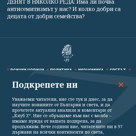
ДЕНЯТ В НЯКОЛКО РЕДА: Има ли почва
антисемитизмът у нас? И колко добри са
децата от добри семейства?
ВСИЧКИ НОВИНИ
ПОЛИТИКА
ИКОНОМИКА
СВЕТЪТ
Подкрепете ни
СПОРТ
КУЛТУРА
ТЕХНОЛОГИИ
КАЛЕЙДОСКОП
МНЕНИЯ
Уважаеми читатели, вие сте тук и днес, за да
научите новините от България и света, и да
прочетете актуални анализи и коментари от
„Клуб Z“. Ние се обръщаме към вас с молба –
имаме нужда от вашата подкрепа, за да
продължим. Вече години вие, читателите ни в 97
Общи условия
Политика за поверителност
държави на всички континенти по света,