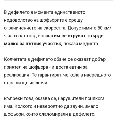
В дефилето в момента единственото
недоволство на шофьорите е срещу
ограничението на скоростта. Допустимите 50 км/
ч на хората зад волана
им се струват твърде
малко за пътния участък,
показа медията.
Колчетата в дефилето обаче се оказват добър
приятел на шофьора - и доста евтин за
реализация! Те гарантират, че кола в насрещното
едва ли ще изскочи
Въпреки това, оказва се, нарушители понякога
има. Колкото и невероятно да звучи, имало
шофьори, които слаломирали в дефилето.