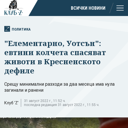
ВСИЧКИ НОВИНИ
ПОЛИТИКА
"Елементарно, Уотсън":
евтини колчета спасяват
животи в Кресненското
дефиле
Срещу минимални разходи за два месеца има нула
загинали и ранени
31 август 2022 г., 11:52 ч.
Клуб 'Z'
последна редакция 31 август 2022 г., 11:55 ч.