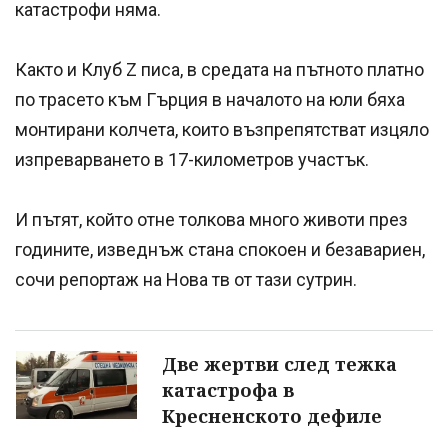
катастрофи няма.
Както и Клуб Z писа, в средата на пътното платно
по трасето към Гърция в началото на юли бяха
монтирани колчета, които възпрепятстват изцяло
изпреварването в 17-километров участък.
И пътят, който отне толкова много животи през
годините, изведнъж стана спокоен и безавариен,
сочи репортаж на Нова тв от тази сутрин.
Две жертви след тежка
катастрофа в
Кресненското дефиле