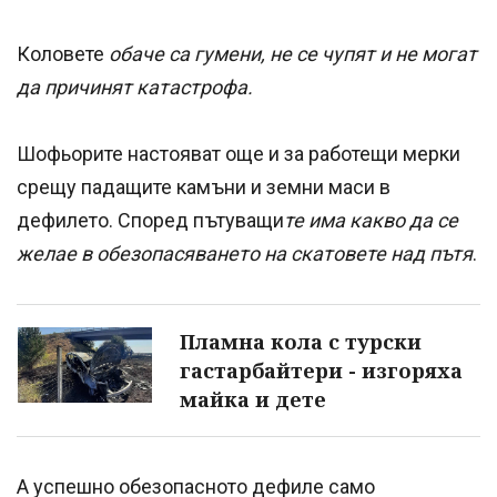
Коловете
обаче са гумени, не се чупят и не могат
да причинят катастрофа.
Шофьорите настояват още и за работещи мерки
срещу падащите камъни и земни маси в
дефилето. Според пътуващи
те има какво да се
желае в обезопасяването на скатовете над пътя
.
Пламна кола с турски
гастарбайтери - изгоряха
майка и дете
А успешно обезопасното дефиле само