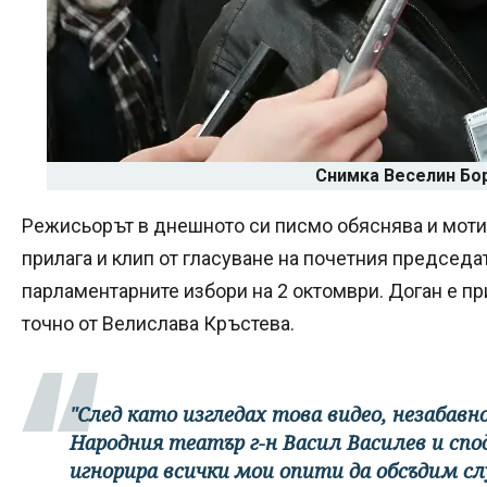
Снимка Веселин Бо
Режисьорът в днешното си писмо обяснява и мотив
прилага и клип от гласуване на почетния председ
парламентарните избори на 2 октомври. Доган е п
точно от Велислава Кръстева.
"След като изгледах това видео, незабавн
Народния театър г-н Васил Василев и спо
игнорира всички мои опити да обсъдим сл