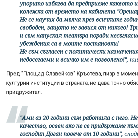
упорито избягва да предприеме каквото и
колежка от времето на кабинета "Орешар
Не се научих да мълча през всичките годи
свободен, защото не завися от никого! Т
и съм напускал театъра поради несъгласи
убеждения са в моите постановки!
Не съм съгласен с политически назначения
недосегаеми и всичко им е позволено!",
пи
Пред
"Площад Славейков"
Кръстева, пиар в момен
културни институции в страната, не дава точно обя
придружител.
"Ами аз 20 години съм работила с него. Н
качество, освен ако не се придържаме къ
господин Доган повече от 10 години",
спод