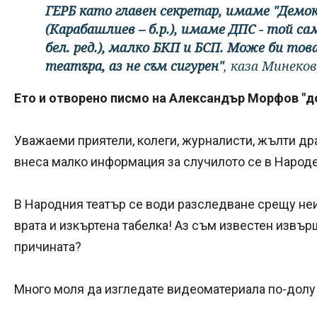
ГЕРБ като главен секретар, имаме "Демок
(Карабашлиев – б.р.), имаме ДПС - той с
бел. ред.), малко БКП и БСП. Може би това
театъра, аз не съм сигурен"
, каза Минеко
Ето и отворено писмо на Александър Морфов "до 
Уважаеми приятели, колеги, журналисти, жълти др
внеса малко информация за случилото се в Народен
В Народния театър се води разследване срещу не
врата и изкъртена табелка! Аз съм известен извърш
причината?
Много моля да изгледате видеоматериала по-долу от