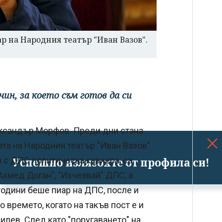
ар на Народния театър "Иван Вазов".
чин, за което съм готов да си
ксандър Морфов. Преди дни стана
ката на Народния театър "Иван Вазов"
 с ДПС политическа кариера, са
Успешно излязохте от профила си!
Ахмед Доган", "Изчезвай" ДПС, а
години беше пиар на ДПС, после и
о времето, когато на такъв пост е и
лев. След като "поругаването" на