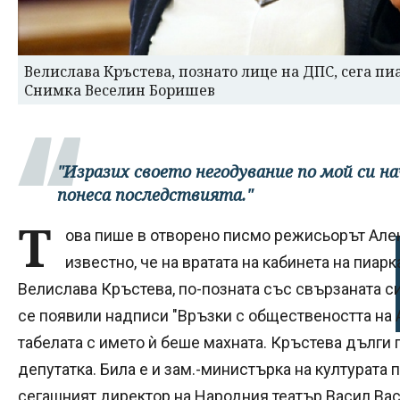
Велислава Кръстева, познато лице на ДПС, сега пи
Снимка Веселин Боришев
"Изразих своето негодувание по мой си на
понеса последствията."
Т
ова пише в отворено писмо режисьорът Але
известно, че на вратата на кабинета на пиар
Велислава Кръстева, по-позната със свързаната си
се появили надписи "Връзки с обществеността на 
табелата с името ѝ беше махната. Кръстева дълги 
депутатка. Била е и зам.-министърка на културата п
сегашният директор на Народния театър Васил Васи