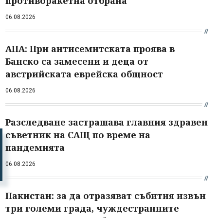
противоракетна отбрана
06.08.2026
АПА: При антисемитската проява в
Банско са замесени и деца от
австрийската еврейска общност
06.08.2026
Разследване застрашава главния здравен
съветник на САЩ по време на
пандемията
06.08.2026
Пакистан: за да отразяват събития извън
три големи града, чуждестранните