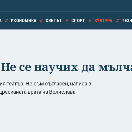
А
ИКОНОМИКА
СВЕТЪТ
СПОРТ
КУЛТУРА
ТЕХ
Не се научих да мълч
я театър. Не съм съгласен, написа в
драсканата врата на Велислава