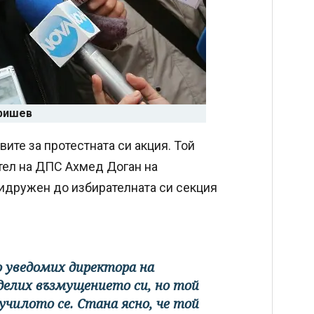
ришев
ите за протестната си акция. Той
ател на ДПС Ахмед Доган на
ридружен до избирателната си секция
о уведомих директора на
делих възмущението си, но той
училото се. Стана ясно, че той