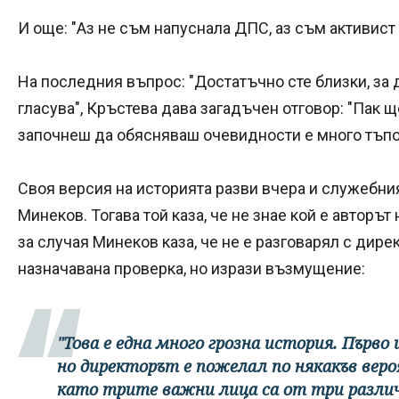
И още: "Аз не съм напуснала ДПС, аз съм активист
На последния въпрос: "Достатъчно сте близки, за д
гласува", Кръстева дава загадъчен отговор: "Пак ще
започнеш да обясняваш очевидности е много тъпо
Своя версия на историята разви вчера и служебни
Минеков. Тогава той каза, че не знае кой е авторът
за случая Минеков каза, че не е разговарял с дирек
назначавана проверка, но изрази възмущение:
"Това е една много грозна история. Първо 
но директорът е пожелал по някакъв вер
като трите важни лица са от три разли