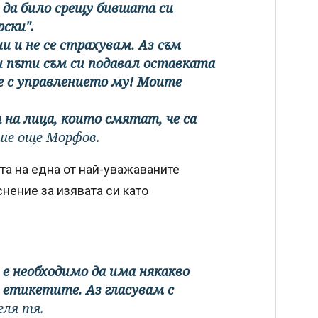
 да било срещу бившата си
ски".
ни и не се страхувам. Аз съм
ри пъти съм си подавал оставката
е с управлението му! Моите
 на лица, които смятат, че са
ше още Морфов.
та на една от най-уважаваните
снение за изявата си като
е е необходимо да има някакво
м етикетите. Аз гласувам с
еля тя.