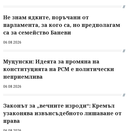
Не знам ядките, поръчани от
парламента, за кого са, но предполагам
са за семейство Баневи
06.08.2026
Муцунски: Идеята за промяна на
конституцията на РСМ е политически
неприемлива
06.08.2026
Законът за „вечните изроди“: Кремъл
узаконява извънсъдебното лишаване от
права
06.08.2026