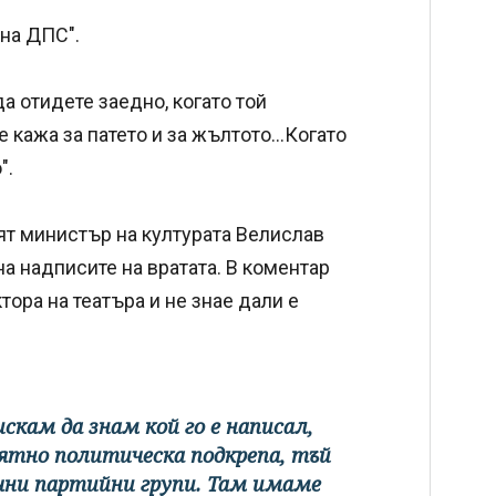
 на ДПС".
а отидете заедно, когато той
 кажа за патето и за жълтото...Когато
".
ят министър на културата Велислав
 на надписите на вратата. В коментар
тора на театъра и не знае дали е
искам да знам кой го е написал,
оятно политическа подкрепа, тъй
чни партийни групи. Там имаме