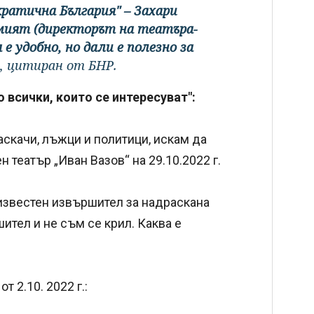
ратична България" – Захари
амият (директорът на театъра-
 е удобно, но дали е полезно за
в, цитиран от БНР.
всички, които се интересуват":
аскачи, лъжци и политици, искам да
 театър „Иван Вазов“ на 29.10.2022 г.
известен извършител за надраскана
ител и не съм се крил. Каква е
 2.10. 2022 г.: