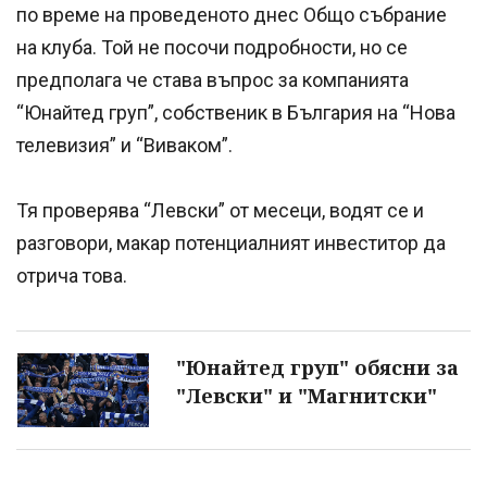
по време на проведеното днес Общо събрание
на клуба. Той не посочи подробности, но се
предполага че става въпрос за компанията
“Юнайтед груп”, собственик в България на “Нова
телевизия” и “Виваком”.
Тя проверява “Левски” от месеци, водят се и
разговори, макар потенциалният инвеститор да
отрича това.
"Юнайтед груп" обясни за
"Левски" и "Магнитски"