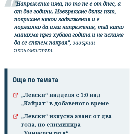
"Напрежение има, но то не е от днес, а
от две години. Извървяхме дълъг път,
покрихме някои задължения и е
нормално да има напрежение, тъй като
минахме през хубава година и не искаме
да се спънем накрая”,
завърши
икономистът.
Още по темата
„Левски“ надделя с 1:0 над
„Кайрат“ в добавеното време
„Левски“ изпусна аванс от два
гола, но елиминира
„Университатя“