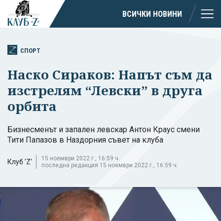
ВСИЧКИ НОВИНИ
СПОРТ
Наско Сираков: Напът съм да
изстрелям “Левски” в друга
орбита
Бизнесменът и запален левскар Антон Краус смени
Тити Папазов в Наздорния съвет на клуба
15 ноември 2022 г., 16:59 ч.
Клуб 'Z'
последна редакция 15 ноември 2022 г., 16:59 ч.