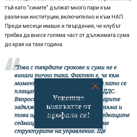
тъй като "сините" дължат много пари към
различни институции, включително и към НАП.
Преди месеци имаше и твърдения, че клубът
трябва да внесе голяма част от дължимата сума
до края на тази година.
"Това с твърдите срокове и суми не е
винаги точно така. Фактът е, че към
момента клубът е изряден, тъй като се
плащат заплати, осигуровки и ДДС.
Успешно
Въпросът е какво правим със старите
излязохте от
задължения? Ясен план все още няма и
профила си!
това ще бъдат темите през следващите
седмици, когато ще организираме
структурите на управление. Ще