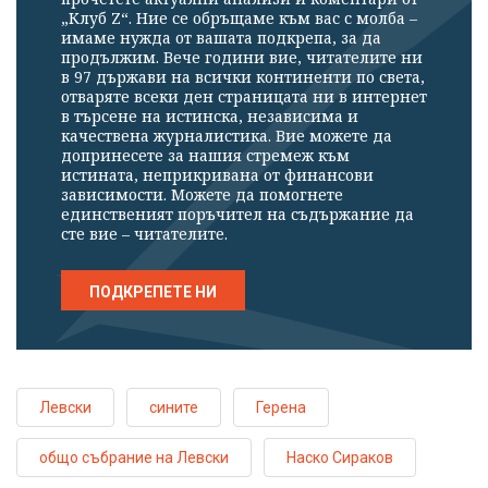
„Клуб Z“. Ние се обръщаме към вас с молба –
имаме нужда от вашата подкрепа, за да
продължим. Вече години вие, читателите ни
в 97 държави на всички континенти по света,
отваряте всеки ден страницата ни в интернет
в търсене на истинска, независима и
качествена журналистика. Вие можете да
допринесете за нашия стремеж към
истината, неприкривана от финансови
зависимости. Можете да помогнете
единственият поръчител на съдържание да
сте вие – читателите.
ПОДКРЕПЕТЕ НИ
Левски
сините
Герена
общо събрание на Левски
Наско Сираков