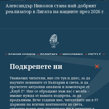
Александър Николов стана най-добрият
реализатор в Лигата на нациите през 2026 г.
ВСИЧКИ НОВИНИ
ПОЛИТИКА
ИКОНОМИКА
СВЕТЪТ
Подкрепете ни
СПОРТ
КУЛТУРА
ТЕХНОЛОГИИ
КАЛЕЙДОСКОП
МНЕНИЯ
Уважаеми читатели, вие сте тук и днес, за да
научите новините от България и света, и да
прочетете актуални анализи и коментари от
„Клуб Z“. Ние се обръщаме към вас с молба –
имаме нужда от вашата подкрепа, за да
продължим. Вече години вие, читателите ни в 97
Общи условия
Политика за поверителност
държави на всички континенти по света,
отваряте всеки ден страницата ни в интернет в