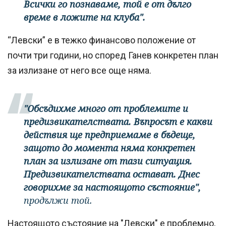
Всички го познаваме, той е от дълго
време в ложите на клуба".
“Левски” е в тежко финансово положение от
почти три години, но според Ганев конкретен план
за излизане от него все още няма.
"Обсъдихме много от проблемите и
предизвикателствата. Въпросът е какви
действия ще предприемаме в бъдеще,
защото до момента няма конкретен
план за излизане от тази ситуация.
Предизвикателствата остават. Днес
говорихме за настоящото състояние",
продължи той.
Настоящото състояние на "Левски" е проблемно,