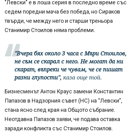
"Левски" е в лоша серия в последно време със
седем поредни мача без победа, но Сираков
твърди, че между него и старши треньора
Станимир Стоилов няма проблеми.
"Вчера бях около 3 часа с Мъри Стоилов,
не съм се скарал с него. Не могат да ни
скарат, въпреки че чувам, че се пишат
разни глупости",
каза още той.
Бизнесменът Антон Краус замени Константин
Папазов в Надзорния съвет (НС) на “Левски”,
стана ясно след края на Общото събрание.
Неотдавна Папазов заяви, че подава оставка
заради конфликта със Станимир Стоилов.