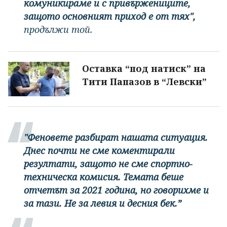
комуникираме и с привържениците,
защото основният приход е от тях",
продължи той.
Оставка “под натиск” на
Тити Папазов в “Левски”
"Феновете разбират нашата ситуация.
Днес почти не сме коментирали
резултати, защото не сме спортно-
техническа комисия. Темата беше
отчетът за 2021 година, но говорихме и
за тази. Не за левия и десния бек.”