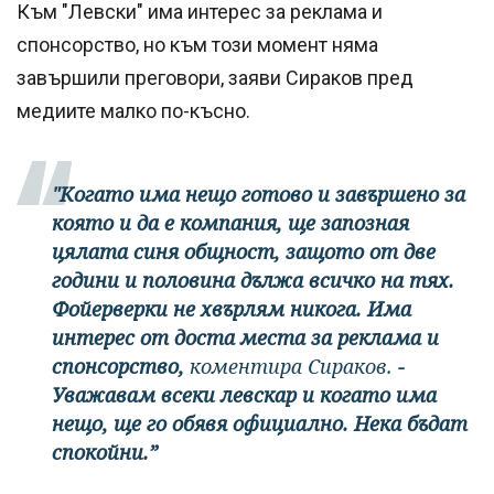
Към "Левски" има интерес за реклама и
спонсорство, но към този момент няма
завършили преговори, заяви Сираков пред
медиите малко по-късно.
"Когато има нещо готово и завършено за
която и да е компания, ще запозная
цялата синя общност, защото от две
години и половина дължа всичко на тях.
Фойерверки не хвърлям никога. Има
интерес от доста места за реклама и
спонсорство,
коментира Сираков.
-
Уважавам всеки левскар и когато има
нещо, ще го обявя официално. Нека бъдат
спокойни.”