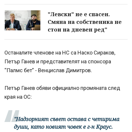
"Левски" не е спасен.
Смяна на собственика не
стои на дневен ред"
Останалите членове на НС са Наско Сираков,
Петър Ганев и представителят на спонсора
“Палмс бет” - Венцислав Димитров.
Петър Ганев обяви официално промяната след
края на ОС:
"Надзорният съвет остава с четирима
души, като новият човек е г-н Краус.