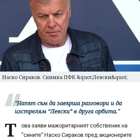
Наско Сираков. Снимка ПФК &quot;Левски&quot;
"Напът съм да завърша разговори и да
изстрелям “Левски” в друга орбита."
Т
ова заяви мажоритарният собственик на
“сините” Наско Сираков пред акционерите