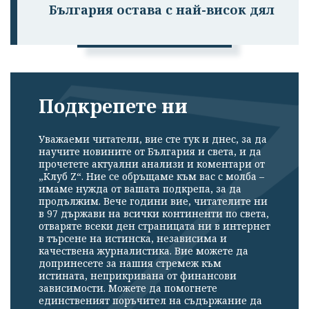
България остава с най-висок дял
профила си!
Подкрепете ни
Уважаеми читатели, вие сте тук и днес, за да
научите новините от България и света, и да
прочетете актуални анализи и коментари от
„Клуб Z“. Ние се обръщаме към вас с молба –
имаме нужда от вашата подкрепа, за да
продължим. Вече години вие, читателите ни
в 97 държави на всички континенти по света,
отваряте всеки ден страницата ни в интернет
в търсене на истинска, независима и
качествена журналистика. Вие можете да
допринесете за нашия стремеж към
истината, неприкривана от финансови
зависимости. Можете да помогнете
единственият поръчител на съдържание да