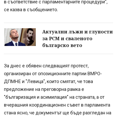
в съответствие с парламентарните процедури",
се казва в съобщението.
Актуални лъжи и глупости
за РСМ и сваленото
българско вето
За днес е обявен следващият протест,
организиран от опозиционните партии ВМРО-
ДПМНЕ и "Левица", които смятат, че това
предложение на преговорна рамка е
"българизация и асимилация" на страната, а от
вчерашния координационен съвет в парламента
стана ясно, че документът ще бъде разгледан на