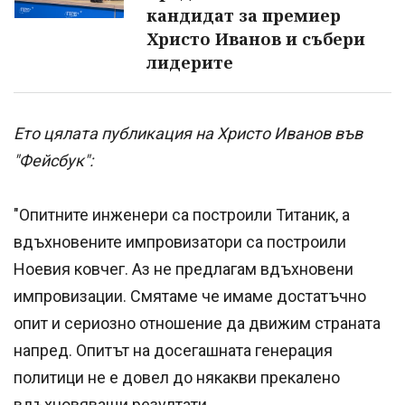
кандидат за премиер
Христо Иванов и събери
лидерите
Ето цялата публикация на Христо Иванов във
"Фейсбук":
"Опитните инженери са построили Титаник, а
вдъхновените импровизатори са построили
Ноевия ковчег. Аз не предлагам вдъхновени
импровизации. Смятаме че имаме достатъчно
опит и сериозно отношение да движим страната
напред. Опитът на досегашната генерация
политици не е довел до някакви прекалено
вдъхновяващи резултати.