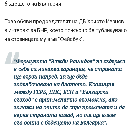
бъдещето на България.
Това обяви председателят на ДБ Христо Иванов
в интервю за БНР, което по-късно бе публикувано
на страницата му във "Фейсбук".
"Формулата "Вежди Рашидов" не съдържа
в себе си никаква гаранция, че страната
ще върви напред. Тя ще бъде
задълбочаване на блатото. Коалиция
между ГЕРБ, ДПС, БСП и “Български
възход” е аритметично възможна, ако
заложи на опита да спре промяната и да
върне страната назад, но тя ще влезе
във война с бъдещето на България".