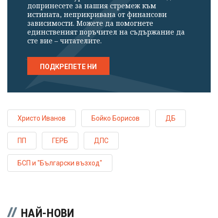
допринесете за нашия стремеж към
истината, неприкривана от финансови
зависимости. Можете да помогнете
единственият поръчител на съдържание да
сте вие – читателите.
ПОДКРЕПЕТЕ НИ
Христо Иванов
Бойко Борисов
ДБ
ПП
ГЕРБ
ДПС
БСП и "Български възход"
НАЙ-НОВИ