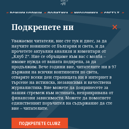
ВСИЧКИ НОВИНИ
ПОЛИТИКА
ИКОНОМИКА
СВЕТЪТ
Подкрепете ни
СПОРТ
КУЛТУРА
ТЕХНОЛОГИИ
КАЛЕЙДОСКОП
МНЕНИЯ
Уважаеми читатели, вие сте тук и днес, за да
научите новините от България и света, и да
прочетете актуални анализи и коментари от
„Клуб Z“. Ние се обръщаме към вас с молба –
имаме нужда от вашата подкрепа, за да
продължим. Вече години вие, читателите ни в 97
Общи условия
Политика за поверителност
държави на всички континенти по света,
отваряте всеки ден страницата ни в интернет в
Реклама
Партньори
Контакти
За Клуб Z
търсене на истинска, независима и качествена
Екип
Подкрепете ни
журналистика. Вие можете да допринесете за
нашия стремеж към истината, неприкривана от
финансови зависимости. Можете да помогнете
единственият поръчител на съдържание да сте
Издател на www.clubz.bg е „Клуб Зебра Медия“ ЕООД, София, ул. "Алеко
вие – читателите.
Константинов" 3. Всички права запазени 2026 „Клуб Зебра Медия“
ЕООД.
Препечатването на материали, снимки и видео от www.clubz.bg без
разрешение ще бъде преследвано по съдебен път, съгласно
ПОДКРЕПЕТЕ CLUBZ
ОБЩИТЕ УСЛОВИЯ