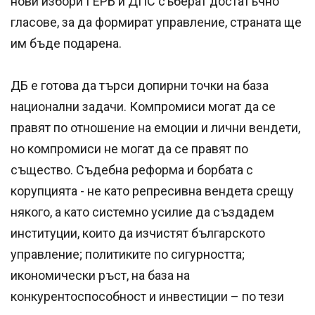
нови избори ГЕРБ и ДПС съберат достатъчно
гласове, за да формират управление, страната ще
им бъде подарена.
ДБ е готова да търси допирни точки на база
национални задачи. Компромиси могат да се
правят по отношение на емоции и лични вендети,
но компромиси не могат да се правят по
същество. Съдебна реформа и борбата с
корупцията - не като репресивна вендета срещу
някого, а като системно усилие да създадем
институции, които да изчистят българското
управление; политиките по сигурността;
икономически ръст, на база на
конкурентоспособност и инвестиции – по тези