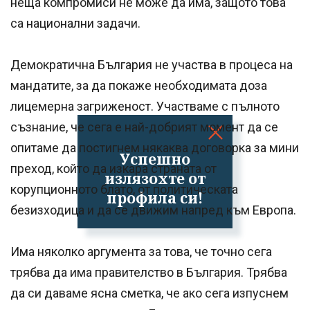
неща компромиси не може да има, защото това
са национални задачи.
Демократична България не участва в процеса на
мандатите, за да покаже необходимата доза
лицемерна загриженост. Участваме с пълното
съзнание, че сега е най-добрият момент да се
опитаме да постигнем някаква договорка за мини
Успешно
преход, който да изкара страната от
излязохте от
корупционното блато, от политическата
профила си!
безизходица и да се движим напред към Европа.
Има няколко аргумента за това, че точно сега
трябва да има правителство в България. Трябва
да си даваме ясна сметка, че ако сега изпуснем