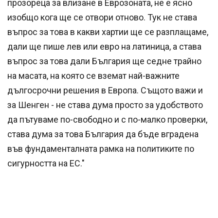
прозореца за влизане в Еврозоната, не е ясно
изобщо кога ще се отвори отново. Тук не става
въпрос за това в какви хартии ще се разплащаме,
дали ще пише лев или евро на латиница, а става
въпрос за това дали България ще седне трайно
на масата, на която се вземат най-важните
дългосрочни решения в Европа. Същото важи и
за Шенген - не става дума просто за удобството
да пътуваме по-свободно и с по-малко проверки,
става дума за това България да бъде вградена
във фундаменталната рамка на политиките по
сигурността на ЕС."