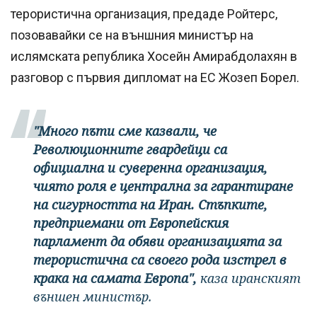
терористична организация, предаде Ройтерс,
позовавайки се на външния министър на
ислямската република Хосейн Амирабдолахян в
разговор с първия дипломат на ЕС Жозеп Борел.
"Много пъти сме казвали, че
Революционните гвардейци са
официална и суверенна организация,
чиято роля е централна за гарантиране
на сигурността на Иран. Стъпките,
предприемани от Европейския
парламент да обяви организацията за
терористична са своего рода изстрел в
крака на самата Европа",
каза иранският
външен министър.