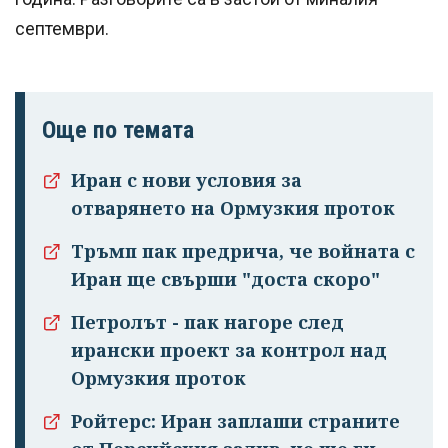
септември.
Още по темата
Иран с нови условия за
отварянето на Ормузкия проток
Успешно
излязохте от
Тръмп пак предрича, че войната с
профила си!
Иран ще свърши "доста скоро"
Петролът - пак нагоре след
ирански проект за контрол над
Ормузкия проток
Ройтерс: Иран заплаши страните