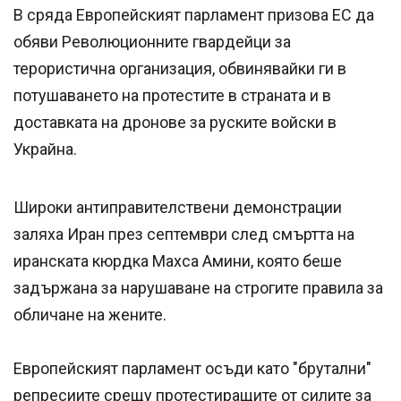
В сряда Европейският парламент призова ЕС да
обяви Революционните гвардейци за
терористична организация, обвинявайки ги в
потушаването на протестите в страната и в
доставката на дронове за руските войски в
Украйна.
Широки антиправителствени демонстрации
заляха Иран през септември след смъртта на
иранската кюрдка Махса Амини, която беше
задържана за нарушаване на строгите правила за
обличане на жените.
Европейският парламент осъди като "брутални"
репресиите срещу протестиращите от силите за