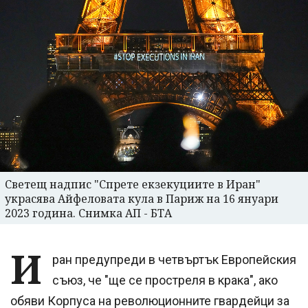
Светещ надпис "Спрете екзекуциите в Иран"
украсява Айфеловата кула в Париж на 16 януари
2023 година. Снимка АП - БТА
И
ран предупреди в четвъртък Европейския
съюз, че "ще се простреля в крака", ако
обяви Корпуса на революционните гвардейци за