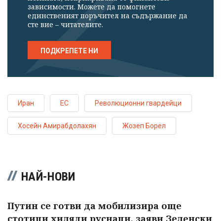
зависимости. Можете да помогнете
единственият поръчител на съдържание да
сте вие – читателите.
ПОДКРЕПЕТЕ НИ
Иран
ЕС
Революционни гвардейци
Хосейн Амирабдолахян
Жозеп Борел
НАЙ-НОВИ
Путин се готви да мобилизира още
стотици хиляди руснаци, заяви Зеленски