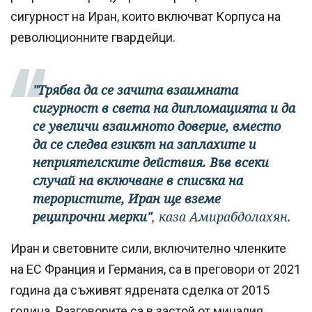
сигурност на Иран, които включват Корпуса на
революционните гвардейци.
"Трябва да се зачита взаимната
сигурност в света на дипломацията и да
се увеличи взаимното доверие, вместо
да се следва езикът на заплахите и
неприятелските действия. Във всеки
случай на включване в списъка на
терористите, Иран ще вземе
реципрочни мерки"
, каза Амирабдолахян.
Иран и световните сили, включително членките
на ЕС Франция и Германия, са в преговори от 2021
година да съживят ядрената сделка от 2015
година. Разговорите са в застой от миналия