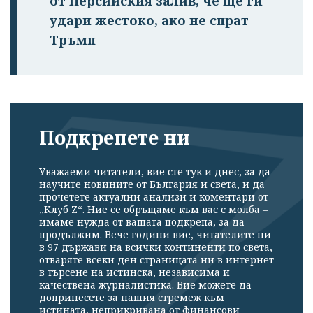
от Персийския залив, че ще ги
удари жестоко, ако не спрат
Тръмп
Подкрепете ни
Уважаеми читатели, вие сте тук и днес, за да
научите новините от България и света, и да
прочетете актуални анализи и коментари от
„Клуб Z“. Ние се обръщаме към вас с молба –
имаме нужда от вашата подкрепа, за да
продължим. Вече години вие, читателите ни
в 97 държави на всички континенти по света,
отваряте всеки ден страницата ни в интернет
в търсене на истинска, независима и
качествена журналистика. Вие можете да
допринесете за нашия стремеж към
истината, неприкривана от финансови