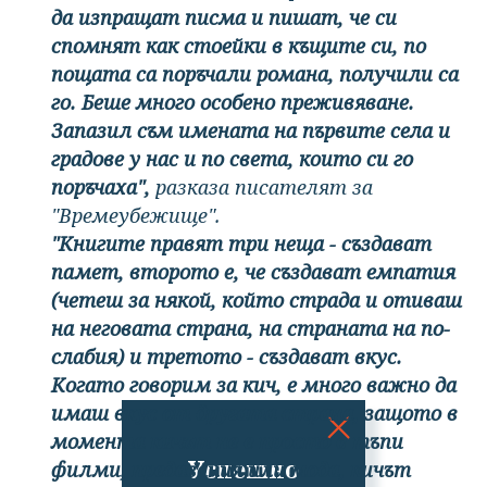
да изпращат писма и пишат, че си
спомнят как стоейки в къщите си, по
пощата са поръчали романа, получили са
го. Беше много особено преживяване.
Запазил съм имената на първите села и
градове у нас и по света, които си го
поръчаха",
разказа писателят за
"Времеубежище".
"Книгите правят три неща - създават
памет, второто е, че създават емпатия
(четеш за някой, който страда и отиваш
на неговата страна, на страната на по-
слабия) и третото - създават вкус.
Когато говорим за кич, е много важно да
имаш вкус от другата страна, защото в
момента кичът не е просто в тъпи
Успешно
филми, предавания или мода, кичът