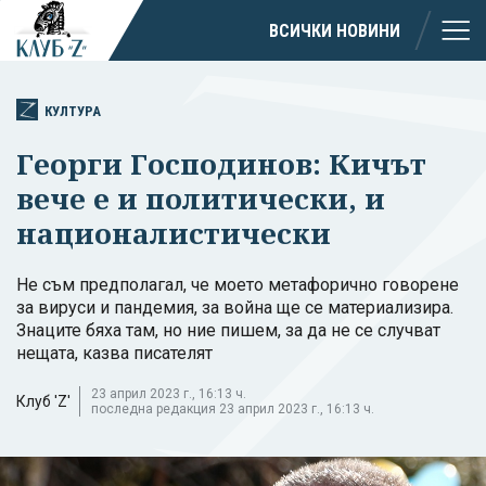
ВСИЧКИ НОВИНИ
КУЛТУРА
Георги Господинов: Кичът
вече е и политически, и
националистически
Не съм предполагал, че моето метафорично говорене
за вируси и пандемия, за война ще се материализира.
Знаците бяха там, но ние пишем, за да не се случват
нещата, казва писателят
23 април 2023 г., 16:13 ч.
Клуб 'Z'
последна редакция 23 април 2023 г., 16:13 ч.