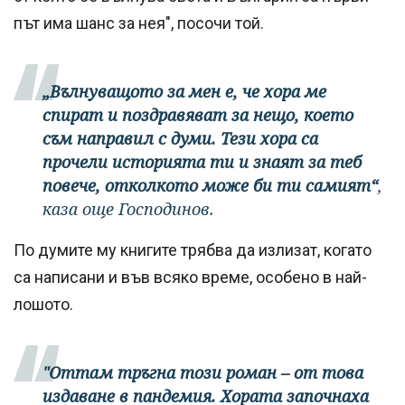
път има шанс за нея", посочи той.
„Вълнуващото за мен е, че хора ме
спират и поздравяват за нещо, което
съм направил с думи. Тези хора са
прочели историята ти и знаят за теб
повече, отколкото може би ти самият“
,
каза още Господинов.
По думите му книгите трябва да излизат, когато
са написани и във всяко време, особено в най-
лошото.
"Оттам тръгна този роман – от това
издаване в пандемия. Хората започнаха