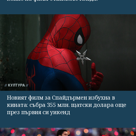
КУЛТУРА
Новият филм за Спайдърмен избухна в
кината: събра 355 млн. щатски долара още
през първия си уикенд