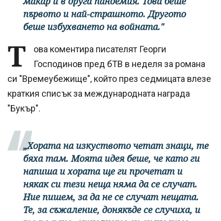
макар и в друга пандемия. Това беше
първото и най-страшното. Другото
беше избухването на войната."
Т
ова коментира писателят Георги
Господинов пред бТВ в неделя за романа
си "Времеубежище", който през седмицата влезе
краткия списък за международната награда
"Букър".
„Хората на изкуството четат знаци, те
бяха там. Моята идея беше, че като ги
напиша и хората ще ги прочетат и
някак си тези неща няма да се случат.
Ние пишем, за да не се случат нещата.
Те, за съжаление, донякъде се случиха, и