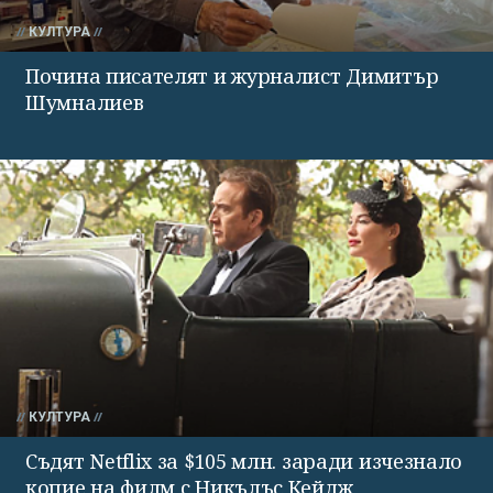
КУЛТУРА
Почина писателят и журналист Димитър
Шумналиев
КУЛТУРА
Съдят Netflix за $105 млн. заради изчезнало
копие на филм с Никълъс Кейдж