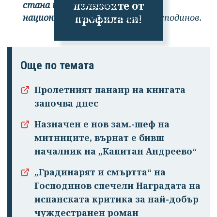
излязохте от
стана политически и
националистически",
смята Господинов.
профила си!
Още по темата
Пролетният панаир на книгата
започва днес
Назначен е нов зам.-шеф на
митниците, върнат е бивш
началник на „Капитан Андреево“
„Градинарят и смъртта“ на
Господинов спечели Наградата на
испанската критика за най-добър
чуждестранен роман