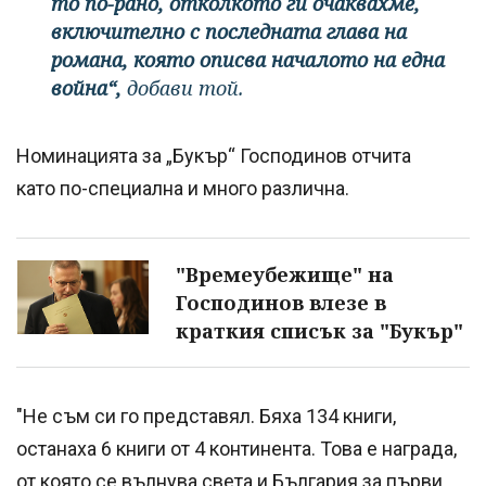
то по-рано, отколкото ги очаквахме,
включително с последната глава на
романа, която описва началото на една
война“,
добави той.
Номинацията за „Букър“ Господинов отчита
като по-специална и много различна.
"Времеубежище" на
Господинов влезе в
краткия списък за "Букър"
"Не съм си го представял. Бяха 134 книги,
останаха 6 книги от 4 континента. Това е награда,
от която се вълнува света и България за първи